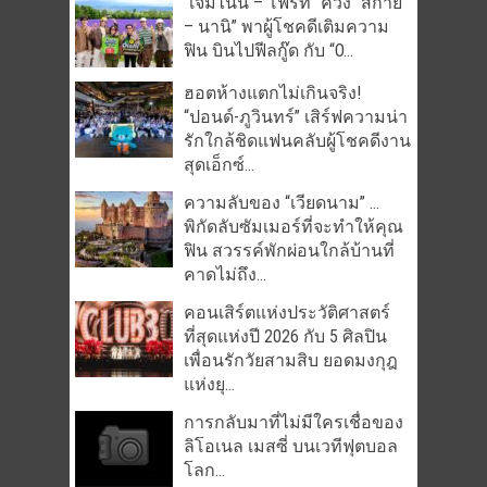
“เจมีไนน์ – โฟร์ท” ควง “สกาย
– นานิ” พาผู้โชคดีเติมความ
ฟิน บินไปฟีลกู๊ด กับ “O...
ฮอตห้างแตกไม่เกินจริง!
“ปอนด์-ภูวินทร์” เสิร์ฟความน่า
รักใกล้ชิดแฟนคลับผู้โชคดีงาน
สุดเอ็กซ์...
ความลับของ “เวียดนาม” …
พิกัดลับซัมเมอร์ที่จะทำให้คุณ
ฟิน สวรรค์พักผ่อนใกล้บ้านที่
คาดไม่ถึง...
คอนเสิร์ตแห่งประวัติศาสตร์
ที่สุดแห่งปี 2026 กับ 5 ศิลปิน
เพื่อนรักวัยสามสิบ ยอดมงกุฎ
แห่งยุ...
การกลับมาที่ไม่มีใครเชื่อของ
ลิโอเนล เมสซี่ บนเวทีฟุตบอล
โลก...