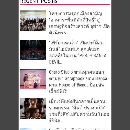
RECENT POSTS
โครงการมรดกเมืองสามัญ
“อาหาร–พื้นที่ศักดิ์สิทธิ์” สู่
เศรษฐกิจสร้างสรรค์ จุฬาฯ เปิด
ตัวนิทรร...
“เพิร์ธ-แซนต้า” เปิดปาร์ตี้สุด
มันส์ ไฮป์แฟนๆ ลุกเต้นยก
ฮอลล์! ในงาน “PERTH SANTA
DEVIL̵...
Chato Studio ชวนทุกคนออก
ตามหา Scrapbook ของ Bianca
ผ่าน House of Bianca ป๊อปอัพ
เอ็กซ์พีเรี...
เมื่อเวทีแห่งฝันกลายเป็นลาน
ฆาตกรรม “มิ้นต์-ปราง-แป้ง”
ร่วมดิ่งลึกไปกับความลับ ในออ
ริจินัล...