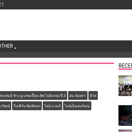
CT
OTHER
RECE
ส่งแชมป์ ช้าง ยู-แชมเปี้ยน คัพ ไปอังกฤษ ปี 3
ฝน นันทกา
ย๊าค
รุวัฒน์
ใบเฟิร์น พิมพ์ชนก
ไทม์ แวมป์
ไนน์เอ็นเตอร์เทน