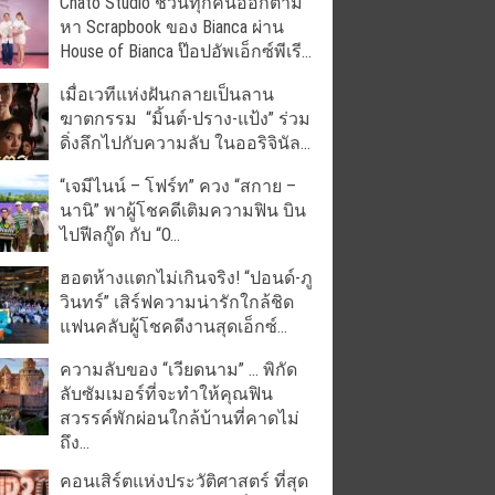
Chato Studio ชวนทุกคนออกตาม
หา Scrapbook ของ Bianca ผ่าน
House of Bianca ป๊อปอัพเอ็กซ์พีเรี...
เมื่อเวทีแห่งฝันกลายเป็นลาน
ฆาตกรรม “มิ้นต์-ปราง-แป้ง” ร่วม
ดิ่งลึกไปกับความลับ ในออริจินัล...
“เจมีไนน์ – โฟร์ท” ควง “สกาย –
นานิ” พาผู้โชคดีเติมความฟิน บิน
ไปฟีลกู๊ด กับ “O...
ฮอตห้างแตกไม่เกินจริง! “ปอนด์-ภู
วินทร์” เสิร์ฟความน่ารักใกล้ชิด
แฟนคลับผู้โชคดีงานสุดเอ็กซ์...
ความลับของ “เวียดนาม” … พิกัด
ลับซัมเมอร์ที่จะทำให้คุณฟิน
สวรรค์พักผ่อนใกล้บ้านที่คาดไม่
ถึง...
คอนเสิร์ตแห่งประวัติศาสตร์ ที่สุด