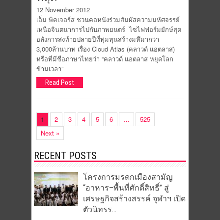
12 November 2012
เอ็ม พิคเจอร์ส ชวนคอหนังร่วมสัมผัสความมหัศจรรย์
เหนือจินตนาการไปกับภาพยนตร์ ไซไฟฟอร์มยักษ์สุด
อลังการส่งท้ายปลายปีที่ทุ่มทุนสร้างมหึมากว่า
3,000ล้านบาท เรื่อง Cloud Atlas (คลาวด์ แอตลาส)
หรือที่มีชื่อภาษาไทยว่า “คลาวด์ แอตลาส หยุดโลก
ข้ามเวลา”
Read Post
1
2
3
4
5
6
…
525
Next »
RECENT POSTS
โครงการมรดกเมืองสามัญ
“อาหาร–พื้นที่ศักดิ์สิทธิ์” สู่
เศรษฐกิจสร้างสรรค์ จุฬาฯ เปิด
ตัวนิทรร...