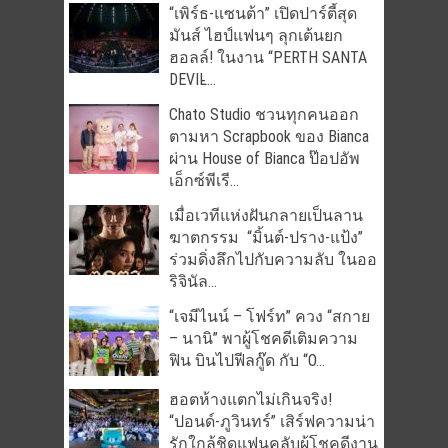
“เพิร์ธ-แซนต้า” เปิดปาร์ตี้สุด
มันส์ ไฮป์แฟนๆ ลุกเต้นยก
ฮอลล์! ในงาน “PERTH SANTA
DEVIL̵...
Chato Studio ชวนทุกคนออก
ตามหา Scrapbook ของ Bianca
ผ่าน House of Bianca ป๊อปอัพ
เอ็กซ์พีเรี...
เมื่อเวทีแห่งฝันกลายเป็นลาน
ฆาตกรรม “มิ้นต์-ปราง-แป้ง”
ร่วมดิ่งลึกไปกับความลับ ในออ
ริจินัล...
“เจมีไนน์ – โฟร์ท” ควง “สกาย
– นานิ” พาผู้โชคดีเติมความ
ฟิน บินไปฟีลกู๊ด กับ “O...
ฮอตห้างแตกไม่เกินจริง!
“ปอนด์-ภูวินทร์” เสิร์ฟความน่า
รักใกล้ชิดแฟนคลับผู้โชคดีงาน