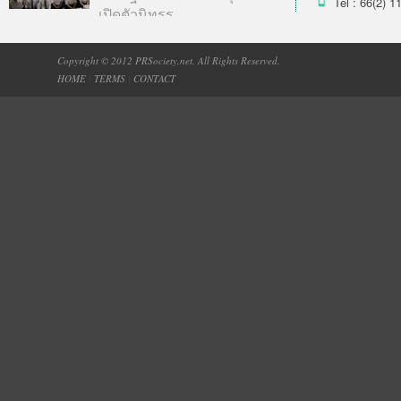
Tel : 66(2) 1
เปิดตัวนิทรร...
Copyright © 2012 PRSociety.net. All Rights Reserved.
HOME
|
TERMS
|
CONTACT