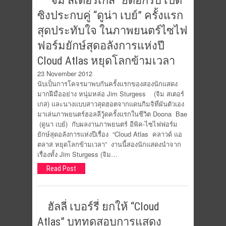
“จิม สเตอร์เกส” ยืดอกรับ เปิด
ซิงประกบคู่ “ดูน่า เบย์” ครั้งแรก
สุดประทับใจ ในภาพยนตร์ไซไฟ
ฟอร์มยักษ์สุดอลังการแห่งปี
Cloud Atlas หยุดโลกข้ามเวลา
23 November 2012
นับเป็นการโคจรมาพบกันครั้งแรกของสองนักแสดง
มากฝีมืออย่าง หนุ่มหล่อ Jim Sturgess (จิม สเตอร์
เกส) และนางแบบสาวสุดฮอตจากแดนกิมจิที่ผันตัวเอง
มาเล่นภาพยนตร์ฮอลลีวู้ดครั้งแรกในชีวิต Doona Bae
(ดูนา เบย์) กับผลงานภาพยนตร์ อีพิค-ไซไฟฟอร์ม
ยักษ์สุดอลังการแห่งปีเรื่อง “Cloud Atlas คลาวด์ แอ
ตลาส หยุดโลกข้ามเวลา” งานนี้สองนักแสดงนำจาก
เรื่องทั้ง Jim Sturgess (จิม…
Read Post
ฮัลลี่ เบอร์รี่ ยกให้ “Cloud
Atlas” บททดสอบการแสดง