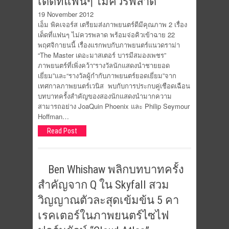
เด็ดที่แฟนๆ ไม่ควรพลาด
19 November 2012
เอ็ม พิคเจอร์ส เตรียมส่งภาพยนตร์ดีมีคุณภาพ 2 เรื่อง
เด็ดที่แฟนๆ ไม่ควรพลาด พร้อมจ่อคิวเข้าฉาย 22
พฤศจิกายนนี้ เรื่องแรกพบกับภาพยนตร์แนวดราม่า
“The Master เดอะมาสเตอร์ บารมีสมองเพชร”
ภาพยนตร์ที่เพิ่งคว้า“รางวัลนักแสดงนำชายยอด
เยี่ยม”และ“รางวัลผู้กำกับภาพยนตร์ยอดเยี่ยม”จาก
เทศกาลภาพยนตร์เวนิส พบกับการประกบคู่เชือดเฉือน
บทบาทครั้งสำคัญของสองนักแสดงนำมากความ
สามารถอย่าง JoaQuin Phoenix และ Philip Seymour
Hoffman…
Read Post
Ben Whishaw พลิกบทบาทครั้ง
สำคัญจาก Q ใน Skyfall สวม
วิญญาณตัวละสุดเข้มข้น 5 คา
เรคเตอร์ในภาพยนตร์ไซไฟ