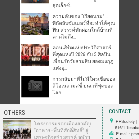
สุดเอ็กซ์...
ความลับของ “เวียดนาม” …
พิกัดลับซัมเมอร์ที่จะทำให้คุณ
ฟิน สวรรค์พักผ่อนใกล้บ้านที่
คาดไม่ถึง...
คอนเสิร์ตแห่งประวัติศาสตร์
ที่สุดแห่งปี 2026 กับ 5 ศิลปิน
เพื่อนรักวัยสามสิบ ยอดมงกุฎ
แห่งยุ...
การกลับมาที่ไม่มีใครเชื่อของ
ลิโอเนล เมสซี่ บนเวทีฟุตบอล
โลก...
CONTACT
OTHERS
PRSociety | 
โครงการมรดกเมืองสามัญ
516/1 Tesabarn
“อาหาร–พื้นที่ศักดิ์สิทธิ์” สู่
E-mail : prs
เศรษฐกิจสร้างสรรค์ จุฬาฯ