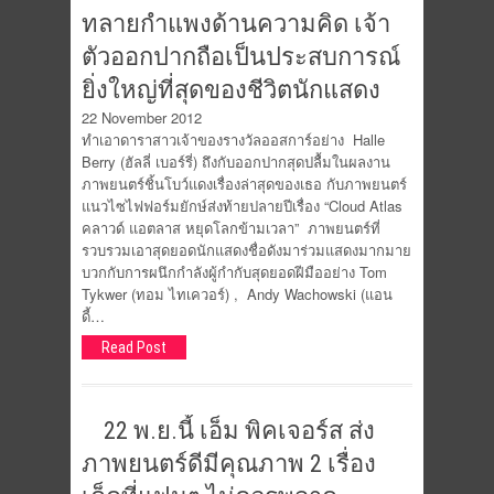
ทลายกำแพงด้านความคิด เจ้า
ตัวออกปากถือเป็นประสบการณ์
ยิ่งใหญ่ที่สุดของชีวิตนักแสดง
22 November 2012
ทำเอาดาราสาวเจ้าของรางวัลออสการ์อย่าง Halle
Berry (ฮัลลี่ เบอร์รี่) ถึงกับออกปากสุดปลื้มในผลงาน
ภาพยนตร์ชิ้นโบว์แดงเรื่องล่าสุดของเธอ กับภาพยนตร์
แนวไซไฟฟอร์มยักษ์ส่งท้ายปลายปีเรื่อง “Cloud Atlas
คลาวด์ แอตลาส หยุดโลกข้ามเวลา” ภาพยนตร์ที่
รวบรวมเอาสุดยอดนักแสดงชื่อดังมาร่วมแสดงมากมาย
บวกกับการผนึกกำลังผู้กำกับสุดยอดฝีมืออย่าง Tom
Tykwer (ทอม ไทเควอร์) , Andy Wachowski (แอน
ดี้…
Read Post
22 พ.ย.นี้ เอ็ม พิคเจอร์ส ส่ง
ภาพยนตร์ดีมีคุณภาพ 2 เรื่อง