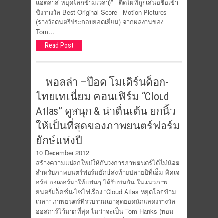
แอตลาส หยุดโลกข้ามเวลา)” ติดโผที่ถูกเสนอชื่อเข้า
ชิงรางวัล Best Original Score –Motion Pictures
(รางวัลดนตรีประกอบยอดเยี่ยม) จากผลงานของ
Tom…
Read Post
พอลล่า –ป๊อด โมเดิร์นด็อก-
ไทยเทเนี่ยม คอนเฟิร์ม “Cloud
Atlas” ดูสนุก & น่าตื่นเต้น ยกนิ้ว
ให้เป็นที่สุดของภาพยนตร์ฟอร์ม
ยักษ์แห่งปี
10 December 2012
สร้างความแปลกใหม่ให้กับวงการภาพยนตร์ได้ไม่น้อย
สำหรับภาพยนตร์ฟอร์มยักษ์ส่งท้ายปลายปีที่เอ็ม พิคเจ
อร์ส ออเดอร์มาให้แฟนๆ ได้รับชมกัน ในแนวภาพ
ยนตร์แอ็คชั่น-ไซไฟเรื่อง “Cloud Atlas หยุดโลกข้าม
เวลา” ภาพยนตร์ที่รวบรวมเอาสุดยอดนักแสดงรางวัล
ออสการ์ไว้มากที่สุด ไม่ว่าจะเป็น Tom Hanks (ทอม