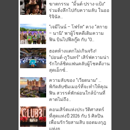
ฆาตกรรม “มิ้นต์-ปราง-แป้ง”
ร่วมดิ่งลึกไปกับความลับ ในออ
ริจินัล...
“เจมีไนน์ – โฟร์ท” ควง “สกาย
– นานิ” พาผู้โชคดีเติมความ
ฟิน บินไปฟีลกู๊ด กับ “O...
ฮอตห้างแตกไม่เกินจริง!
“ปอนด์-ภูวินทร์” เสิร์ฟความน่า
รักใกล้ชิดแฟนคลับผู้โชคดีงาน
สุดเอ็กซ์...
ความลับของ “เวียดนาม” …
พิกัดลับซัมเมอร์ที่จะทำให้คุณ
ฟิน สวรรค์พักผ่อนใกล้บ้านที่
คาดไม่ถึง...
คอนเสิร์ตแห่งประวัติศาสตร์
ที่สุดแห่งปี 2026 กับ 5 ศิลปิน
เพื่อนรักวัยสามสิบ ยอดมงกุฎ
แห่งยุ...