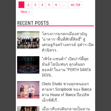
1
2
3
4
5
6
…
46,728
Next »
RECENT POSTS
โครงการมรดกเมืองสามัญ
“อาหาร–พื้นที่ศักดิ์สิทธิ์” สู่
เศรษฐกิจสร้างสรรค์ จุฬาฯ เปิด
ตัวนิทรร...
“เพิร์ธ-แซนต้า” เปิดปาร์ตี้สุด
มันส์ ไฮป์แฟนๆ ลุกเต้นยก
ฮอลล์! ในงาน “PERTH SANTA
DEVIL̵...
Chato Studio ชวนทุกคนออก
ตามหา Scrapbook ของ Bianca
ผ่าน House of Bianca ป๊อปอัพ
เอ็กซ์พีเรี...
เมื่อเวทีแห่งฝันกลายเป็นลาน