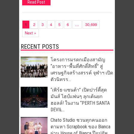
Read Post
1
2
3
4
5
6
…
30,699
Next »
RECENT POSTS
โครงการมรดกเมืองสามัญ
“อาหาร–พื้นที่ศักดิ์สิทธิ์” สู่
เศรษฐกิจสร้างสรรค์ จุฬาฯ เปิด
ตัวนิทรร...
“เพิร์ธ-แซนต้า” เปิดปาร์ตี้สุด
มันส์ ไฮป์แฟนๆ ลุกเต้นยก
ฮอลล์! ในงาน “PERTH SANTA
DEVIL̵...
Chato Studio ชวนทุกคนออก
ตามหา Scrapbook ของ Bianca
ผ่าน House of Bianca ป๊อปอัพ