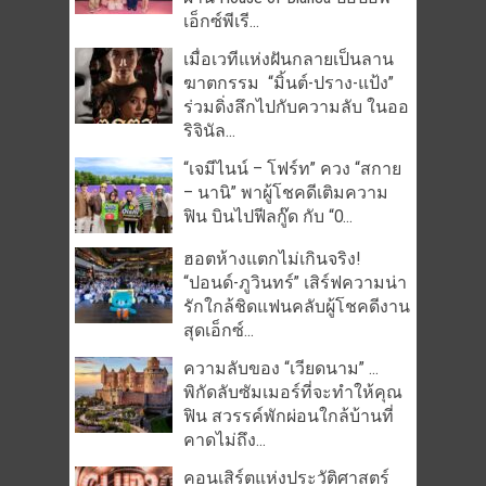
เอ็กซ์พีเรี...
เมื่อเวทีแห่งฝันกลายเป็นลาน
ฆาตกรรม “มิ้นต์-ปราง-แป้ง”
ร่วมดิ่งลึกไปกับความลับ ในออ
ริจินัล...
“เจมีไนน์ – โฟร์ท” ควง “สกาย
– นานิ” พาผู้โชคดีเติมความ
ฟิน บินไปฟีลกู๊ด กับ “O...
ฮอตห้างแตกไม่เกินจริง!
“ปอนด์-ภูวินทร์” เสิร์ฟความน่า
รักใกล้ชิดแฟนคลับผู้โชคดีงาน
สุดเอ็กซ์...
ความลับของ “เวียดนาม” …
พิกัดลับซัมเมอร์ที่จะทำให้คุณ
ฟิน สวรรค์พักผ่อนใกล้บ้านที่
คาดไม่ถึง...
คอนเสิร์ตแห่งประวัติศาสตร์