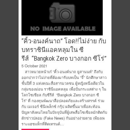
“คิ้ว-อนงค์นาถ” โอด!!ไม่ง่าย กับ
บทราชินีแอคหลุมใน ซี
รีส์ “Bangkok Zero บางกอก ซีโร่”
5 October 2021
สาวหมวยหน้าเก๋ “คิ้ว-อนงค์นาถ ยูสานนท์” ถึงกับ
ออกปากว่าไม่ง่ายที่ต้องมารับบทเป็น “จี๋” นักศึกษาสาว
ชั้นปีที่ 3 แห่งคณะสื่อสารมวลชน ผู้หญิงหนึ่งเดียวใน
กลุ่มของม่อน ราชินีแอคหลุม เพื่อปั่นกระแสต่าง ๆ ใน
โลกโซเชียล กับซีรีส์ “Bangkok Zero บางกอก ซี
โร่” ที่ กองทุนพัฒนาสื่อปลอดภัยและสร้างสรรค์ ร่วม
กับ เมเจอร์ ซีนีเพล็กซ์ กรุ้ป ผลิตขึ้นมาเพื่อสะท้อน
ปัญหาสังคมไทยในปัจจุบันที่ผู้เสพสื่อโซเชียลมักติดกับ
ดักข่าวปลอม (Fake News) กันอย่างง่ายดาย เพียงเพ
ราะแฮชแท็กที่ติดเทรนด์…