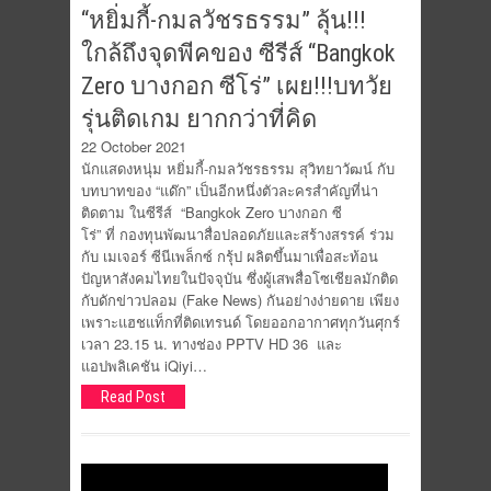
“หยิ่มกี้-กมลวัชรธรรม” ลุ้น!!!
ใกล้ถึงจุดพีคของ ซีรีส์ “Bangkok
Zero บางกอก ซีโร่” เผย!!!บทวัย
รุ่นติดเกม ยากกว่าที่คิด
22 October 2021
นักแสดงหนุ่ม หยิ่มกี้-กมลวัชรธรรม สุวิทยาวัฒน์ กับ
บทบาทของ “แด๊ก” เป็นอีกหนึ่งตัวละครสำคัญที่น่า
ติดตาม ในซีรีส์ “Bangkok Zero บางกอก ซี
โร่” ที่ กองทุนพัฒนาสื่อปลอดภัยและสร้างสรรค์ ร่วม
กับ เมเจอร์ ซีนีเพล็กซ์ กรุ้ป ผลิตขึ้นมาเพื่อสะท้อน
ปัญหาสังคมไทยในปัจจุบัน ซึ่งผู้เสพสื่อโซเชียลมักติด
กับดักข่าวปลอม (Fake News) กันอย่างง่ายดาย เพียง
เพราะแฮชแท็กที่ติดเทรนด์ โดยออกอากาศทุกวันศุกร์
เวลา 23.15 น. ทางช่อง PPTV HD 36 และ
แอปพลิเคชัน iQiyi…
Read Post