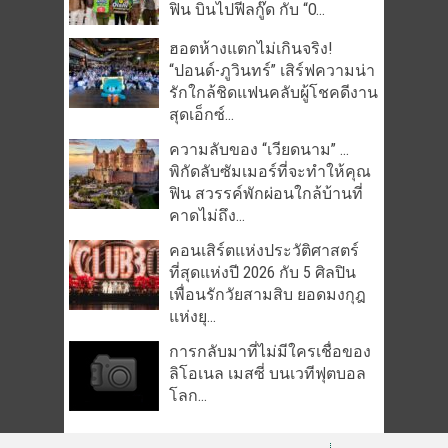
ฟิน บินไปฟีลกู๊ด กับ “O...
ฮอตห้างแตกไม่เกินจริง!
“ปอนด์-ภูวินทร์” เสิร์ฟความน่า
รักใกล้ชิดแฟนคลับผู้โชคดีงาน
สุดเอ็กซ์...
ความลับของ “เวียดนาม” …
พิกัดลับซัมเมอร์ที่จะทำให้คุณ
ฟิน สวรรค์พักผ่อนใกล้บ้านที่
คาดไม่ถึง...
คอนเสิร์ตแห่งประวัติศาสตร์
ที่สุดแห่งปี 2026 กับ 5 ศิลปิน
เพื่อนรักวัยสามสิบ ยอดมงกุฎ
แห่งยุ...
การกลับมาที่ไม่มีใครเชื่อของ
ลิโอเนล เมสซี่ บนเวทีฟุตบอล
โลก...