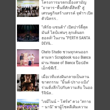
โครงการมรดกเมืองสามัญ
“อาหาร–พื้นที่ศักดิ์สิทธิ์” สู่
เศรษฐกิจสร้างสรรค์ จุฬาฯ เปิด
ตัวนิทรร...
“เพิร์ธ-แซนต้า” เปิดปาร์ตี้สุด
มันส์ ไฮป์แฟนๆ ลุกเต้นยก
ฮอลล์! ในงาน “PERTH SANTA
DEVIL̵...
Chato Studio ชวนทุกคนออก
ตามหา Scrapbook ของ Bianca
ผ่าน House of Bianca ป๊อปอัพ
เอ็กซ์พีเรี...
เมื่อเวทีแห่งฝันกลายเป็นลาน
ฆาตกรรม “มิ้นต์-ปราง-แป้ง”
ร่วมดิ่งลึกไปกับความลับ ในออ
ริจินัล...
“เจมีไนน์ – โฟร์ท” ควง “สกาย
– นานิ” พาผู้โชคดีเติมความ