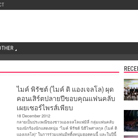
CT
OTHER
RECE
ไมค์ พิรัชต์ (ไมค์ ดิ แองเจลโล) ผุด
คอนเสิร์ตปลายปีขอบคุณแฟนคลับ
เผยเซอร์ไพรส์เพียบ
18 December 2012
กลายเป็นประเพณีของชาวแองเจลโลแฟมิลี่ กลุ่มแฟนคลับ
ของนักร้องนักแสดงหนุ่ม “ไมค์ พิรัชต์ นิธิไพศาลกุล (ไมค์ ดิ
แองเจลโล)” ในการร่วมแฟนมีทติ้งหนุ่มฮอตคนนี้ และในปีนี้