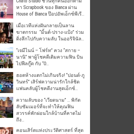
Chato Studio ชวนทุกคนออกตาม
หา Scrapbook ของ Bianca ผ่าน
House of Bianca ป๊อปอัพเอ็กซ์พีเรี...
เมื่อเวทีแห่งฝันกลายเป็นลาน
ฆาตกรรม “มิ้นต์-ปราง-แป้ง” ร่วม
ดิ่งลึกไปกับความลับ ในออริจินัล...
“เจมีไนน์ – โฟร์ท” ควง “สกาย –
นานิ” พาผู้โชคดีเติมความฟิน บิน
ไปฟีลกู๊ด กับ “O...
ฮอตห้างแตกไม่เกินจริง! “ปอนด์-ภู
วินทร์” เสิร์ฟความน่ารักใกล้ชิด
แฟนคลับผู้โชคดีงานสุดเอ็กซ์...
ความลับของ “เวียดนาม” … พิกัด
ลับซัมเมอร์ที่จะทำให้คุณฟิน
สวรรค์พักผ่อนใกล้บ้านที่คาดไม่
ถึง...
คอนเสิร์ตแห่งประวัติศาสตร์ ที่สุด