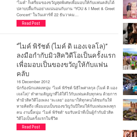
“ไมค์” ก็เตรียมของขวัญสุดพิเศษเพื่อมอบให้กับแฟนคลับได้
ปลาบปลื้มกันอย่างแน่นอนกับงาน “YOU & I Meet & Greet
Concert” ในวันเสาร์ที่ 22 ธันวาคม…
Read Post
“ไมค์ พิรัชต์ (ไมค์ ดิ แองเจลโล)”
ลงมือกำกับมิวสิควิดีโอเป็นครั้งแรก
เพื่อมอบเป็นของขวัญให้กับแฟน
คลับ
16 December 2012
นักร้องนักแสดงหนุ่ม “ไมค์ พิรัชต์ นิธิไพศาลกุล (ไมค์ ดิ แอง
เจลโล)” ทำตามสัญญาที่ได้ให้ไว้กับแฟนคลับทุกคน ด้วยการ
ทำมิวสิควิดีโอเพลง “ละเลย” ออกมาให้ทุกคนได้ชมกันให้
หายคิดถึง เพื่อมอบเป็นของขวัญวันปีใหม่ให้กับแฟนเพลงทุก
คน งานนี้หนุ่ม “ไมค์ พิรัชต์” ขอรับหน้าที่เป็นผู้กำกับมิวสิค
วิดีโอเป็นครั้งแรกในชีวิต
Read Post