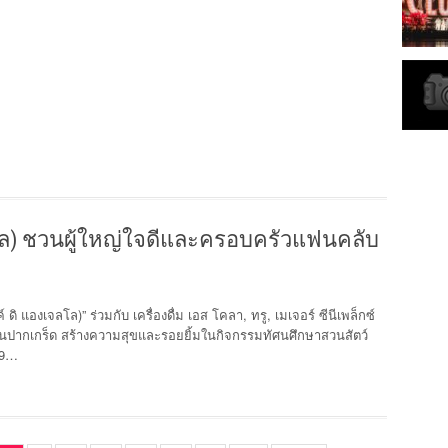
จลโล) ชวนผู้ใหญ่ใจดีและครอบครัวแฟนคลับ
 ดิ แองเจลโล)” ร่วมกับ เครื่องดื่ม เอส โคลา, ทรู, เมเจอร์ ซีนีเพล็กซ์
นปากเกร็ด สร้างความสุขและรอยยิ้มในกิจกรรมทัศนศึกษาสวนสัตว์
 19…