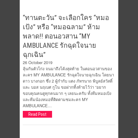
“ทานตะวัน” จะเลือกใคร “หมอ
เป้ง” หรือ “หมอฉลาม” ห้าม
พลาด!! ตอนอวสาน “MY
AMBULANCE รักฉุดใจนาย
ฉุกเฉิน”
26 October 2019
ลุ้นกันตัวโก่ง จนมาถึงโค้งสุดท้าย ในตอนอวสานของ
ละคร MY AMBULANCE รักฉุดใจนายฉุกเฉิน โดยนา
ดาว บางกอก ซึ่ง 2 ผู้กำกับ แตง ภัทรนาถ พิบูลย์สวัสดิ์
และ บอส นฤเบศ กูโน ขอฝากทิ้งท้ายไว้ว่า “อยาก
ขอบคุณคนดูทุกคนมาก ๆ เลยนะครับ ทั้งทีมหมอเป้ง
และทีมน้องหมอที่ติดตามชมละคร MY
AMBULANCE…
Read Post