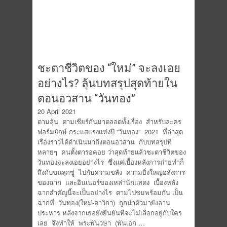
ชะตาชีวิตของ “ใหม่” จะลงเอย
อย่างไร? ลุ้นบทสรุปสุดท้ายใน
ตอนอวสาน “วันทอง”
20 April 2021
ตามลุ้น ตามเชียร์กันมาตลอดทั้งเรื่อง สำหรับละคร
ฟอร์มยักษ์ กระแสแรงแห่งปี “วันทอง” 2021 ที่ล่าสุด
เรื่องราวได้ดำเนินมาถึงตอนอวสาน กับบทสรุปที่
หลายๆ คนตั้งตารอคอย ว่าสุดท้ายแล้วชะตาชีวิตของ
วันทองจะลงเอยอย่างไร ซึ่งแค่เบื้องหลังการถ่ายทำก็
ถึงกับขนลุกซู่ ไปกับความขลัง ความยิ่งใหญ่อลังการ
ของฉาก และอินเนอร์ของเหล่านักแสดง เบื้องหลัง
ฉากสำคัญนี้จะเป็นอย่างไร ตามไปชมพร้อมกัน เป็น
ฉากที่ วันทอง(ใหม่-ดาวิกา) ถูกนำตัวมายังลาน
ประหาร หลังจากเธอยังยืนยันที่จะไม่เลือกอยู่กับใคร
เลย จึงทำให้ พระพันวษา (พันเอก …