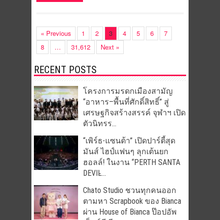
« Previous
1
2
3
4
5
6
7
8
…
31,612
Next »
RECENT POSTS
โครงการมรดกเมืองสามัญ
“อาหาร–พื้นที่ศักดิ์สิทธิ์” สู่
เศรษฐกิจสร้างสรรค์ จุฬาฯ เปิด
ตัวนิทรร...
“เพิร์ธ-แซนต้า” เปิดปาร์ตี้สุด
มันส์ ไฮป์แฟนๆ ลุกเต้นยก
ฮอลล์! ในงาน “PERTH SANTA
DEVIL̵...
Chato Studio ชวนทุกคนออก
ตามหา Scrapbook ของ Bianca
ผ่าน House of Bianca ป๊อปอัพ