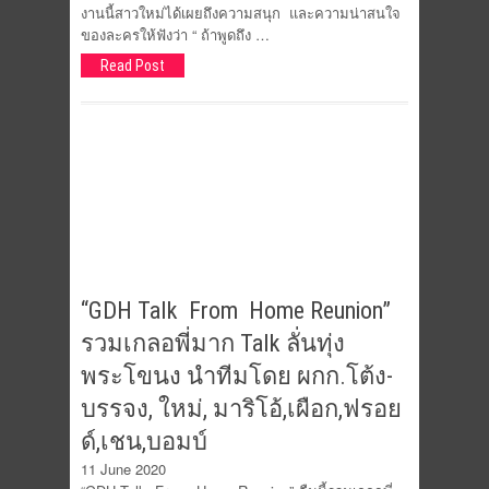
งานนี้สาวใหม่ได้เผยถึงความสนุก และความน่าสนใจ
ของละครให้ฟังว่า “ ถ้าพูดถึง …
Read Post
“GDH Talk From Home Reunion”
รวมเกลอพี่มาก Talk ลั่นทุ่ง
พระโขนง นำทีมโดย ผกก.โต้ง-
บรรจง, ใหม่, มาริโอ้,เผือก,ฟรอย
ด์,เชน,บอมบ์
11 June 2020