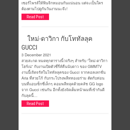
เซอร์ไพรส์ให้ฟินจิกหมอนกันแน่นอน แต่จะเป็นใคร
ต้องตามไปดูกันวันงานนะจ๊ะ!
Read Post
ใหม่-ดาวิกา กับโททัลลุค
GUCCI
3 December 2021
สวยสะกด หมดทุกตารางนิ้วจริงๆ สำหรับ “ใหม่-ดาวิกา
โฮร์เน่” กับงานเปิดตัวซี่รี่ส์คืนนับดาว ของ GMMTV
งานนี้เจิดจรัสในโททัลลุคของ Gucci จากคอลเลกชั่น
Aria ที่สวยโก้ กับกระโปรงพลีททองอร่าม ตัดกับท่อน
บนที่แอบเซ็กซี่เล็กๆ คอมพลีทลุคด้วยคลัช GG logo
จาก Gucci เช่นกัน อีกทั้งยังจัดเต็มหน้าผมที่เข้ากันดี
กับลุคนี้…
Read Post