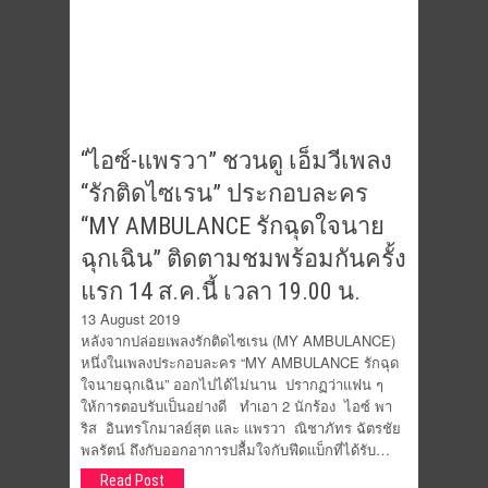
“ไอซ์-แพรวา” ชวนดู เอ็มวีเพลง
“รักติดไซเรน” ประกอบละคร
“MY AMBULANCE รักฉุดใจนาย
ฉุกเฉิน” ติดตามชมพร้อมกันครั้ง
แรก 14 ส.ค.นี้ เวลา 19.00 น.
13 August 2019
หลังจากปล่อยเพลงรักติดไซเรน (MY AMBULANCE)
หนึ่งในเพลงประกอบละคร “MY AMBULANCE รักฉุด
ใจนายฉุกเฉิน” ออกไปได้ไม่นาน ปรากฏว่าแฟน ๆ
ให้การตอบรับเป็นอย่างดี ทำเอา 2 นักร้อง ไอซ์ พา
ริส อินทรโกมาลย์สุต และ แพรวา ณิชาภัทร ฉัตรชัย
พลรัตน์ ถึงกับออกอาการปลื้มใจกับฟีดแบ็กที่ได้รับ…
Read Post