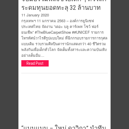
ระดมทุนยอดทะลุ 32 ล้านบาท
11 January 2020
กรุงเทพฯ 11 มกราคม 2563 – องค์การยูนิเซฟ
ประเทศไทย จัดงาน “เดอะ บลู คาร์เพท โชว์ ฟอร์
ยนเชีพ” #TheBlueCarpetShow ##UNICEF รายการ
โทรทัศน์วาไรตีรูปแบบใหม่ ที่ฉีกกรอบรายการการกุศล
แบบเดิม รวบรวมศิลปินดารานักแสดงกว่า 40 ชีวิตรวม
พลังกันเพื่อเด็กทั่วโลก จัดเต็มทั้งสาระและความบันเทิง
อย่างเต็มอิ่ม…
Read Post
“แบมแบม – ใหม่ ดาวิกา” นำทีม