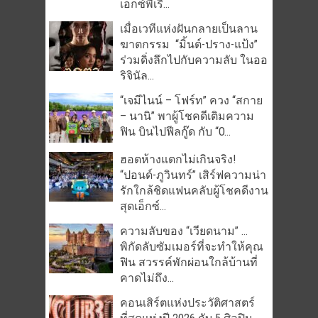
เอ็กซ์พีเรี...
เมื่อเวทีแห่งฝันกลายเป็นลาน
ฆาตกรรม “มิ้นต์-ปราง-แป้ง”
ร่วมดิ่งลึกไปกับความลับ ในออ
ริจินัล...
“เจมีไนน์ – โฟร์ท” ควง “สกาย
– นานิ” พาผู้โชคดีเติมความ
ฟิน บินไปฟีลกู๊ด กับ “O...
ฮอตห้างแตกไม่เกินจริง!
“ปอนด์-ภูวินทร์” เสิร์ฟความน่า
รักใกล้ชิดแฟนคลับผู้โชคดีงาน
สุดเอ็กซ์...
ความลับของ “เวียดนาม” …
พิกัดลับซัมเมอร์ที่จะทำให้คุณ
ฟิน สวรรค์พักผ่อนใกล้บ้านที่
คาดไม่ถึง...
คอนเสิร์ตแห่งประวัติศาสตร์