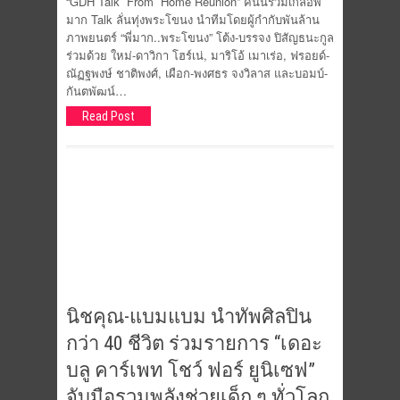
“GDH Talk From Home Reunion” คืนนี้รวมเกลอพี่
มาก Talk ลั่นทุ่งพระโขนง นำทีมโดยผู้กำกับพันล้าน
ภาพยนตร์ “พี่มาก..พระโขนง” โต้ง-บรรจง ปิสัญธนะกูล
ร่วมด้วย ใหม่-ดาวิกา โฮร์เน่, มาริโอ้ เมาเร่อ, ฟรอยด์-
ณัฏฐพงษ์ ชาติพงศ์, เผือก-พงศธร จงวิลาส และบอมบ์-
กันตพัฒน์…
Read Post
นิชคุณ-แบมแบม นำทัพศิลปิน
กว่า 40 ชีวิต ร่วมรายการ “เดอะ
บลู คาร์เพท โชว์ ฟอร์ ยูนิเซฟ”
จับมือรวมพลังช่วยเด็ก ๆ ทั่วโลก