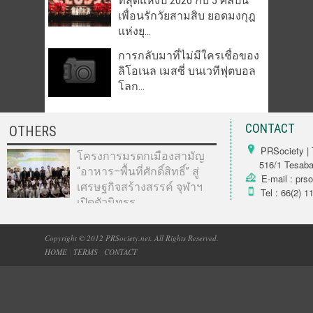
ที่สุดแห่งปี 2026 กับ 5 ศิลปิน
เพื่อนรักวัยสามสิบ ยอดมงกุฎ
แห่งยุ...
การกลับมาที่ไม่มีใครเชื่อของ
ลิโอเนล เมสซี่ บนเวทีฟุตบอล
โลก...
CONTACT
OTHERS
PRSociety | 
โครงการมรดกเมืองสามัญ
516/1 Tesabarn
“อาหาร–พื้นที่ศักดิ์สิทธิ์” สู่
E-mail : prs
เศรษฐกิจสร้างสรรค์ จุฬาฯ
Tel : 66(2) 1
เปิดตัวนิทรร...
Copyright © 2012 PRSociety.net. All Rights Reserved.
HOME
|
TERMS
|
CONTACT