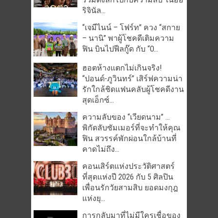
ริจินัล...
“เจมีไนน์ – โฟร์ท” ควง “สกาย
– นานิ” พาผู้โชคดีเติมความ
ฟิน บินไปฟีลกู๊ด กับ “O...
ฮอตห้างแตกไม่เกินจริง!
“ปอนด์-ภูวินทร์” เสิร์ฟความน่า
รักใกล้ชิดแฟนคลับผู้โชคดีงาน
สุดเอ็กซ์...
ความลับของ “เวียดนาม” …
พิกัดลับซัมเมอร์ที่จะทำให้คุณ
ฟิน สวรรค์พักผ่อนใกล้บ้านที่
คาดไม่ถึง...
คอนเสิร์ตแห่งประวัติศาสตร์
ที่สุดแห่งปี 2026 กับ 5 ศิลปิน
เพื่อนรักวัยสามสิบ ยอดมงกุฎ
แห่งยุ...
การกลับมาที่ไม่มีใครเชื่อของ