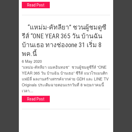
Read Post
“แหม่ม-คัทลียา” ชวนผู้ชมดูซี
รีส์ “ONE YEAR 365 วัน บ้านฉัน
บ้านเธอ ทางช่องone 31 เริ่ม 8
พค.นี้
6 May 2020
“แหม่ม-คัทลียา แมคอินทอช” ชวนผู้ชมดูซีรี่ส์ “ONE
YEAR 365 วัน บ้านฉัน บ้านเธอ” ซีรีส์ แนวโรแมนติก
แฟมิลี่ ผลงานสร้างสรรค์จากค่าย GDH และ LINE TV
Originals ประเดิมฉายตอนแรกวันที่ 8 พฤษภาคมนี้
เวลา…
Read Post