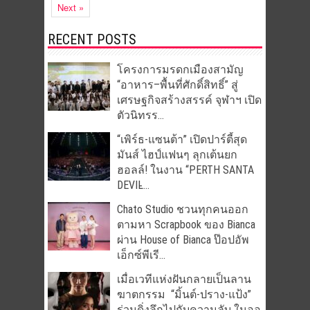
Next »
RECENT POSTS
โครงการมรดกเมืองสามัญ
“อาหาร–พื้นที่ศักดิ์สิทธิ์” สู่
เศรษฐกิจสร้างสรรค์ จุฬาฯ เปิด
ตัวนิทรร...
“เพิร์ธ-แซนต้า” เปิดปาร์ตี้สุด
มันส์ ไฮป์แฟนๆ ลุกเต้นยก
ฮอลล์! ในงาน “PERTH SANTA
DEVIL̵...
Chato Studio ชวนทุกคนออก
ตามหา Scrapbook ของ Bianca
ผ่าน House of Bianca ป๊อปอัพ
เอ็กซ์พีเรี...
เมื่อเวทีแห่งฝันกลายเป็นลาน
ฆาตกรรม “มิ้นต์-ปราง-แป้ง”
ร่วมดิ่งลึกไปกับความลับ ในออ