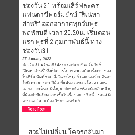
ช่องวัน 31 พร้อมเสิร์ฟละคร
แฟนตาซีฟอร์มยักษ์ “สิเน่หา
ส่าหรี” ออกอากาศทุกวันพุธ-
พฤหัสบดี เวลา 20.20น. เริ่มตอน
แรก พุธที่ 2 กุมภาพันธ์นี้ ทาง
ช่องวัน31
27 January 2022
ช่องวัน 31 พร้อมเสิร์ฟละครแฟนตาซีฟอร์มยักษ์
“สิเน่หาส่าหรี” ซึ่งเป็นการโคจรมาเจอกันครั้งแรก ของ
ใบเฟิร์น-พิมพ์ชนก ลือวิเศษไพบูลย์ และ ฌอห์ณ จินดา
โชติ พระนางมากฝีมือ ที่แฟนละครต่างโหวต และรอ
คอยอยากเห็นเคมีทั้งคู่มาปะทะกัน พร้อมด้วยอีกหนึ่งคู่
ที่ต้องฝ่าฟันรักต่างชนชั้นในเรื่อง อย่าง ริชชี่-อรเณศ ดี
คาบาเลส และ ก้อง-วิทยา เทพทิพย์…
Read Post
สวยไม่เปลี่ยน โคจรกลับมา