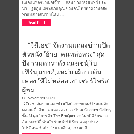
แมคอินทอช, หมอเจี๊ยบ – ลลนา ก้องธรนินทร์ และ
นิว – ฐิติภูมิ เตชะอภัยคุณ ชวนคนไทยทำความดีส่ง
ท้ายปีเก่าต้อนรับปีใหม่ …
Read Post
“จีดีเอช” จัดงานแถลงข่าวเปิด
ตัวหนัง “อ้าย..คนหล่อลวง” สุด
ปัง รวมดาราดัง ณเดชน์,ใบ
เฟิร์น,แบงค์,แหม่ม,เผือก เต้น
เพลง “พี่ไม่หล่อลวง” เซอร์ไพร์ส
ผู้ชม
23 November 2020
“จีดีเอช” จัดงานแถลงข่าวเปิดตัวภาพยนตร์โรแมนติก
คอมเมดี้ “อ้าย..คนหล่อลวง” สุดปัง ณ Quartier Gallery
ชั้น M ศูนย์การค้า The EmQuartier โดยมีพิธีกรสาว
อุ้ม–ขจรกิติ์ พ้นภัย รับหน้าที่พิธีกร พูดคุยกับ 2
โปรดิวเซอร์ เก้ง–จิระ มะลิกุล, วรรณฤดี…