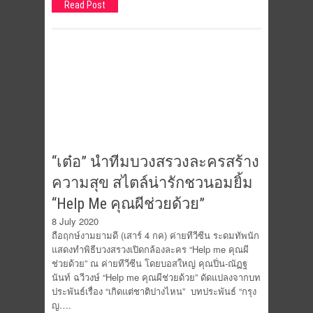
Read Post
“เต๋อ” นำทีมบวงสรวงละครสร้าง
ความสุข สไตล์น่ารักชวนอมยิ้ม
“Help Me คุณผีช่วยด้วย”
8 July 2020
ถือฤกษ์งามยามดี (เสาร์ 4 กค) ค่ายทีวีซีน ระดมทัพนัก
แสดงทำพิธีบวงสรวงเปิดกล้องละคร “Help me คุณผี
ช่วยด้วย” ณ ค่ายทีวีซีน โดยบอสใหญ่ คุณปิ่น-ณัฏฐ
นันท์ ฉวีวงษ์ “Help me คุณผีช่วยด้วย” ดัดแปลงจากบท
ประพันธ์เรื่อง “เกิดแต่ชาติปางไหน” บทประพันธ์ “กรุง
ญ….