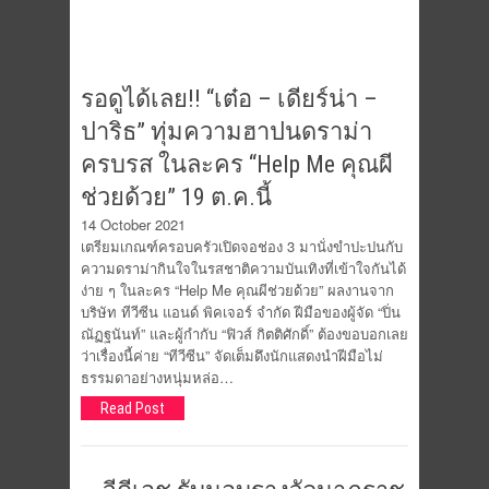
รอดูได้เลย!! “เต๋อ – เดียร์น่า –
ปาริธ” ทุ่มความฮาปนดราม่า
ครบรส ในละคร “Help Me คุณผี
ช่วยด้วย” 19 ต.ค.นี้
14 October 2021
เตรียมเกณฑ์ครอบครัวเปิดจอช่อง 3 มานั่งขำปะปนกับ
ความดราม่ากินใจในรสชาติความบันเทิงที่เข้าใจกันได้
ง่าย ๆ ในละคร “Help Me คุณผีช่วยด้วย” ผลงานจาก
บริษัท ทีวีซีน แอนด์ พิคเจอร์ จำกัด ฝีมือของผู้จัด “ปิ่น
ณัฏฐนันท์” และผู้กำกับ “ฟิวส์ กิตติศักดิ์” ต้องขอบอกเลย
ว่าเรื่องนี้ค่าย “ทีวีซีน” จัดเต็มดึงนักแสดงนำฝีมือไม่
ธรรมดาอย่างหนุ่มหล่อ…
Read Post