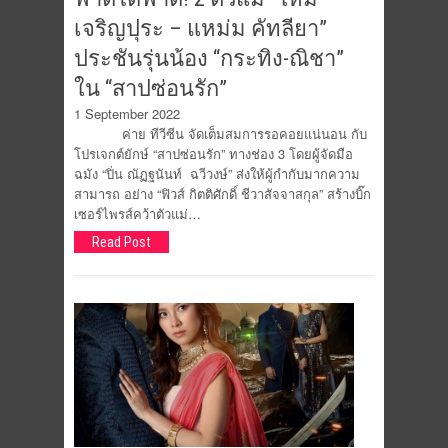
เจริญปุระ – แหม่ม คัทลียา”
ประชันรุ่นน้อง “กระทิง-ณิชา”
ใน “สาปซ่อนรัก”
1 September 2022
ค่าย ทีวีซีน จัดเต็มสมการรอคอยแน่นอน กับ
โปรเจกต์ยักษ์ “สาปซ่อนรัก” ทางช่อง 3 โดยผู้จัดมือ
ฉมัง “ปิ่น ณัฏฐนันท์ ฉวีวงษ์” ส่งให้ผู้กำกับมากความ
สามารถ อย่าง “ฟิวส์ กิตติศักดิ์ ชีวาสัจจาสกุล” สร้างบิ๊ก
เซอร์ไพรส์คว้าตัวแม่…
Read Post