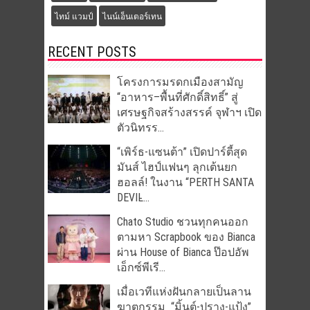
ไทม์ แวมป์
ไนน์เอ็นเตอร์เทน
RECENT POSTS
โครงการมรดกเมืองสามัญ
“อาหาร–พื้นที่ศักดิ์สิทธิ์” สู่
เศรษฐกิจสร้างสรรค์ จุฬาฯ เปิด
ตัวนิทรร...
“เพิร์ธ-แซนต้า” เปิดปาร์ตี้สุด
มันส์ ไฮป์แฟนๆ ลุกเต้นยก
ฮอลล์! ในงาน “PERTH SANTA
DEVIL̵...
Chato Studio ชวนทุกคนออก
ตามหา Scrapbook ของ Bianca
ผ่าน House of Bianca ป๊อปอัพ
เอ็กซ์พีเรี...
เมื่อเวทีแห่งฝันกลายเป็นลาน
ฆาตกรรม “มิ้นต์-ปราง-แป้ง”