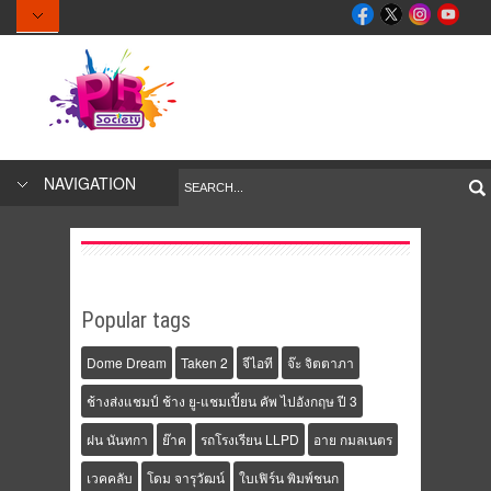
NAVIGATION
Popular tags
Dome Dream
Taken 2
จีไอที
จ๊ะ จิตตาภา
ช้างส่งแชมป์ ช้าง ยู-แชมเปี้ยน คัพ ไปอังกฤษ ปี 3
ฝน นันทกา
ย๊าค
รถโรงเรียน LLPD
อาย กมลเนตร
เวคคลับ
โดม จารุวัฒน์
ใบเฟิร์น พิมพ์ชนก