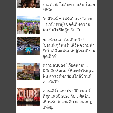
ร่วมดิ่งลึกไปกับความลับ ในออ
ริจินัล...
“เจมีไนน์ – โฟร์ท” ควง “สกาย
– นานิ” พาผู้โชคดีเติมความ
ฟิน บินไปฟีลกู๊ด กับ “O...
ฮอตห้างแตกไม่เกินจริง!
“ปอนด์-ภูวินทร์” เสิร์ฟความน่า
รักใกล้ชิดแฟนคลับผู้โชคดีงาน
สุดเอ็กซ์...
ความลับของ “เวียดนาม” …
พิกัดลับซัมเมอร์ที่จะทำให้คุณ
ฟิน สวรรค์พักผ่อนใกล้บ้านที่
คาดไม่ถึง...
คอนเสิร์ตแห่งประวัติศาสตร์
ที่สุดแห่งปี 2026 กับ 5 ศิลปิน
เพื่อนรักวัยสามสิบ ยอดมงกุฎ
แห่งยุ...