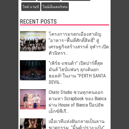
ไทม์ แวมป์
ไนน์เอ็นเตอร์เทน
RECENT POSTS
โครงการมรดกเมืองสามัญ
“อาหาร–พื้นที่ศักดิ์สิทธิ์” สู่
เศรษฐกิจสร้างสรรค์ จุฬาฯ เปิด
ตัวนิทรร...
“เพิร์ธ-แซนต้า” เปิดปาร์ตี้สุด
มันส์ ไฮป์แฟนๆ ลุกเต้นยก
ฮอลล์! ในงาน “PERTH SANTA
DEVIL̵...
Chato Studio ชวนทุกคนออก
ตามหา Scrapbook ของ Bianca
ผ่าน House of Bianca ป๊อปอัพ
เอ็กซ์พีเรี...
เมื่อเวทีแห่งฝันกลายเป็นลาน
ฆาตกรรม “มิ้นต์-ปราง-แป้ง”