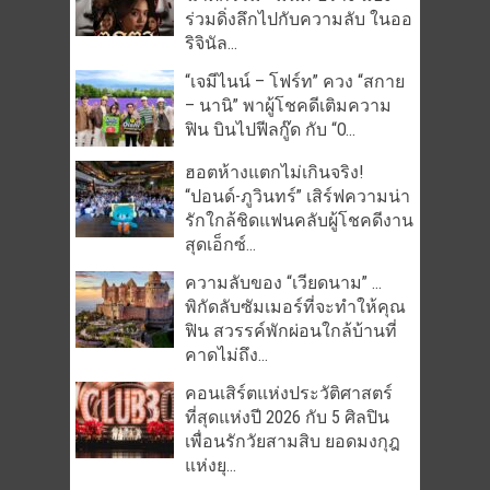
ร่วมดิ่งลึกไปกับความลับ ในออ
ริจินัล...
“เจมีไนน์ – โฟร์ท” ควง “สกาย
– นานิ” พาผู้โชคดีเติมความ
ฟิน บินไปฟีลกู๊ด กับ “O...
ฮอตห้างแตกไม่เกินจริง!
“ปอนด์-ภูวินทร์” เสิร์ฟความน่า
รักใกล้ชิดแฟนคลับผู้โชคดีงาน
สุดเอ็กซ์...
ความลับของ “เวียดนาม” …
พิกัดลับซัมเมอร์ที่จะทำให้คุณ
ฟิน สวรรค์พักผ่อนใกล้บ้านที่
คาดไม่ถึง...
คอนเสิร์ตแห่งประวัติศาสตร์
ที่สุดแห่งปี 2026 กับ 5 ศิลปิน
เพื่อนรักวัยสามสิบ ยอดมงกุฎ
แห่งยุ...