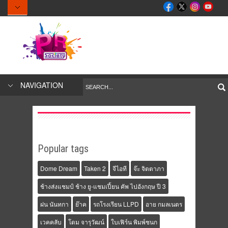
NAVIGATION
Popular tags
Dome Dream
Taken 2
จีไอที
จ๊ะ จิตตาภา
ช้างส่งแชมป์ ช้าง ยู-แชมเปี้ยน คัพ ไปอังกฤษ ปี 3
ฝน นันทกา
ย๊าค
รถโรงเรียน LLPD
อาย กมลเนตร
เวคคลับ
โดม จารุวัฒน์
ใบเฟิร์น พิมพ์ชนก