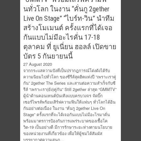
นทั่วโลก ในงาน “คั่นกู 2gether
Live On Stage” “ไบร์ท-วิน” นำทีม
สร้างโมเมนต์ ครั้งแรกที่ได้เจอ
กันแบบไม่มีอะไรคั่น 17-18
ตุลาคม ที่ ยูเนี่ยน ฮอลล์ เปิดขาย
บัตร 5 กันยายนนี้
27 August 2020
จากกระแสความปังที่เป็นปรากฎการณ์โด่งดังได้รับ
ความนิยมไปทั่วโลก ของซีรีส์สุดฮิตแห่งปี “เพราะเราคู่
กัน” 2gether The Series และสานต่อความสำเร็จกับซี
รีส์ “เพราะเรา(ยัง)คู่กัน” Still 2gether ล่าสุด “GMMTV”
ผู้นำด้านคอนเทนต์บันเทิงแบบครบวงจร จัดบิ๊ก
เซอร์ไพรส์พร้อมเสิร์ฟความฟินให้แฟนๆ ทั่วโลกได้อิน
กันอย่างต่อเนื่อง ในงาน “คั่นกู 2gether Live On
Stage” ครั้งแรกที่จะได้เจอกันแบบไม่มีอะไรมาคั่น
พร้อมมาตรการป้องกันการแพร่ระบาดของเชื้อโค
วิด-19 เป็นอย่างดี มีการรักษาระยะห่างตามนโยบาย
ของหน่วยงานที่เกี่ยวข้อง เพื่อให้ผู้ชมได้สัมผัส
บรรยากาศความสนุก…