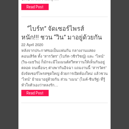
Read Post
“ไบร์ท” จัดเซอร์ไพรส์
หนัก!!! ชวน “วิน” มาอยู่ด้วยกัน
22 April 2020
หลังจากประกาศขอเป็นแฟนกัน กลางงานแสดง
คอนเสิร์ต ทั้ง “สารวัตร” (ไบร์ท-วชิรวิชญ์) และ “ไทน์”
(วิน-เมธวิน) ก็มักจะมีโมเมนต์สวีทหวานให้เห็นกันอยู่
ตลอด จนเพื่อนๆ ต่างพากันอิจฉา แถมงานนี้ “สารวัตร”
ยังจัดเซอร์ไพรสชุดใหญ่ ด้วยการเปิดห้องใหม่ แล้วชวน
“ไทน์” ย้ายมาอยู่ด้วยกัน ส่วน “แมน” (ไมค์-ชินรัฐ) ที่รู้
หัวใจตัวเองว่าหลงรัก…
Read Post