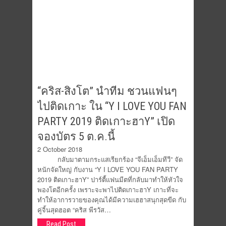
“คริส-สิงโต” นำทีม ชวนแฟนๆ
ไปติดเกาะ ใน “Y I LOVE YOU FAN
PARTY 2019 ติดเกาะฮาY” เปิด
จองบัตร 5 ต.ค.นี้
2 October 2018
กลับมาตามกระแสเรียกร้อง “จีเอ็มเอ็มทีวี” จัด
หนักจัดใหญ่ กับงาน “Y I LOVE YOU FAN PARTY
2019 ติดเกาะฮาY” ปาร์ตี้แฟนมีตที่กลับมาทำให้หัวใจ
พองโตอีกครั้ง เพราะจะพาไปติดเกาะฮาY เกาะที่จะ
ทำให้อาการวายของคุณได้มีความเฮฮาสนุกสุดขีด กับ
คู่จิ้นสุดฮอต “คริส พีรวัส…
Read Post