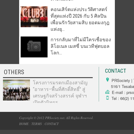
คอนเสิร์ตแห่งประวัติศาสตร์
ที่สุดแห่งปี 2026 กับ 5 ศิลปิน
เพื่อนรักวัยสามสิบ ยอดมงกุฎ
แห่งยุ...
การกลับมาที่ไม่มีใครเชื่อของ
ลิโอเนล เมสซี่ บนเวทีฟุตบอล
โลก...
CONTACT
OTHERS
PRSociety | 
โครงการมรดกเมืองสามัญ
516/1 Tesabarn
“อาหาร–พื้นที่ศักดิ์สิทธิ์” สู่
E-mail : prs
เศรษฐกิจสร้างสรรค์ จุฬาฯ
Tel : 66(2) 1
เปิดตัวนิทรร...
Copyright © 2012 PRSociety.net. All Rights Reserved.
HOME
|
TERMS
|
CONTACT