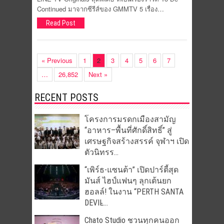
Continued มาจากซีรีส์ของ GMMTV 5 เรื่อง…
Read Post
« Previous
1
2
3
4
5
6
7
…
26,852
Next »
RECENT POSTS
โครงการมรดกเมืองสามัญ
“อาหาร–พื้นที่ศักดิ์สิทธิ์” สู่
เศรษฐกิจสร้างสรรค์ จุฬาฯ เปิด
ตัวนิทรร...
“เพิร์ธ-แซนต้า” เปิดปาร์ตี้สุด
มันส์ ไฮป์แฟนๆ ลุกเต้นยก
ฮอลล์! ในงาน “PERTH SANTA
DEVIL̵...
Chato Studio ชวนทุกคนออก