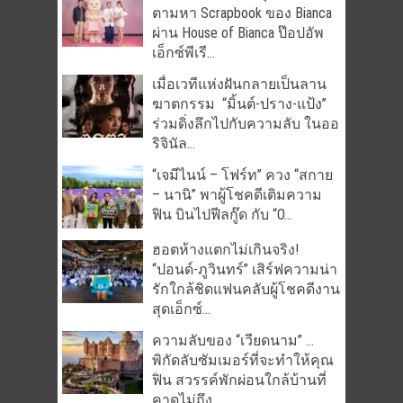
ตามหา Scrapbook ของ Bianca
ผ่าน House of Bianca ป๊อปอัพ
เอ็กซ์พีเรี...
เมื่อเวทีแห่งฝันกลายเป็นลาน
ฆาตกรรม “มิ้นต์-ปราง-แป้ง”
ร่วมดิ่งลึกไปกับความลับ ในออ
ริจินัล...
“เจมีไนน์ – โฟร์ท” ควง “สกาย
– นานิ” พาผู้โชคดีเติมความ
ฟิน บินไปฟีลกู๊ด กับ “O...
ฮอตห้างแตกไม่เกินจริง!
“ปอนด์-ภูวินทร์” เสิร์ฟความน่า
รักใกล้ชิดแฟนคลับผู้โชคดีงาน
สุดเอ็กซ์...
ความลับของ “เวียดนาม” …
พิกัดลับซัมเมอร์ที่จะทำให้คุณ
ฟิน สวรรค์พักผ่อนใกล้บ้านที่
คาดไม่ถึง...