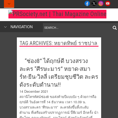
NAVIGATION
TAG ARCHIVES:
หยาดทิพย์ ราชปาล
“ช่อง8” ได้ฤกษ์ดี บวงสรวง
ละคร “ศีรษะมาร” หยาด-สมา
ร์ท-ยีน-วิลลี่ เตรียมชุบชีวิต ละคร
ดังระดับตำนาน!!
14 December 2021
สถานีโทรทัศน์ช่อง8 ขอส่งท้ายปีแบบปัง ๆ ด้วยการถือ
ฤกษ์ดี วันอังคารที่ 14 ธันวาคม เวลา 10.09 น.
บวงสรวงละคร “ศีรษะมาร” ละครดังขึ้นหิ้งระดับ
ตำนาน ที่เตรียมสร้างปรากฏการณ์ ปี๋ฟีเวอร์ อีกครั้ง นำ
ทีมโดย คุณนงลักษณ์ งามโรจน์ หัวหน้าเจ้าหน้าที่