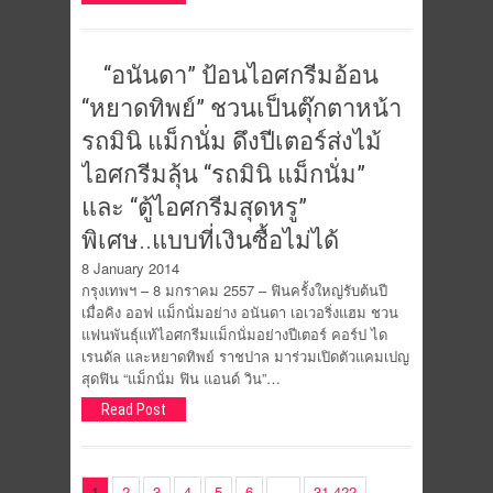
“อนันดา” ป้อนไอศกรีมอ้อน
“หยาดทิพย์” ชวนเป็นตุ๊กตาหน้า
รถมินิ แม็กนั่ม ดึงปีเตอร์ส่งไม้
ไอศกรีมลุ้น “รถมินิ แม็กนั่ม”
และ “ตู้ไอศกรีมสุดหรู”
พิเศษ..แบบที่เงินซื้อไม่ได้
8 January 2014
กรุงเทพฯ – 8 มกราคม 2557 – ฟินครั้งใหญ่รับต้นปี
เมื่อคิง ออฟ แม็กนั่มอย่าง อนันดา เอเวอริ่งแฮม ชวน
แฟนพันธุ์แท้ไอศกรีมแม็กนั่มอย่างปีเตอร์ คอร์ป ได
เรนดัล และหยาดทิพย์ ราชปาล มาร่วมเปิดตัวแคมเปญ
สุดฟิน “แม็กนั่ม ฟิน แอนด์ วิน”…
Read Post
1
2
3
4
5
6
…
31,422