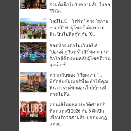
ร่วมดิ่งลึกไปกับความลับ ในออ
ริจินัล...
“เจมีไนน์ – โฟร์ท” ควง “สกาย
– นานิ” พาผู้โชคดีเติมความ
ฟิน บินไปฟีลกู๊ด กับ “O...
ฮอตห้างแตกไม่เกินจริง!
“ปอนด์-ภูวินทร์” เสิร์ฟความน่า
รักใกล้ชิดแฟนคลับผู้โชคดีงาน
สุดเอ็กซ์...
ความลับของ “เวียดนาม” …
พิกัดลับซัมเมอร์ที่จะทำให้คุณ
ฟิน สวรรค์พักผ่อนใกล้บ้านที่
คาดไม่ถึง...
คอนเสิร์ตแห่งประวัติศาสตร์
ที่สุดแห่งปี 2026 กับ 5 ศิลปิน
เพื่อนรักวัยสามสิบ ยอดมงกุฎ
แห่งยุ...