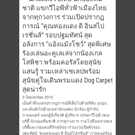
ชาติ แขกวีไอพีทั่วฟ้าเมืองไทย
จากทุกวงการ ร่วมเปิดปรากฎ
การณ์ “คุณทองแดง ดิ อินสไป
เรชั่นส์” รอบปฐมทัศน์ สุด
อลังการ “แอ้งแม้งโชว์” สุดพิเศษ
ร้องเล่นอะคูเลเล่จากน้องเกล
โสพิชา พร้อมคอรัสโดยสุนัข
แสนรู้ รวมเหล่าเซเลปพร้อม
สุนัขคู่ใจเดินพรมแดง Dog Carpet
สุดน่ารัก
3 December 2015
เป็นค่ำคืนแห่งปรากฎการณ์ที่เต็มไปด้วยสีสัน อบอุ่น
และคับคั่งไปด้วยเหล่านักแสดง นักร้อง ผู้กำกับ
ภาพยนตร์ แขกผู้มีเกียรติ ผู้บริหาร บรรดาวีไอพี เซเล
บริตี้ นักบอลทีมชาติ จากทุกวงการ รวมไปถึงเหล่าเซเล
บริตี้และกลุ่มคนที่รักสุนัขมาร่วมงานเปิดตัวรอบ
ปฐมทัศน์ “คุณทองแดง ดิ อินสไปเรชั่นส์” ภาพยนตร์แอ