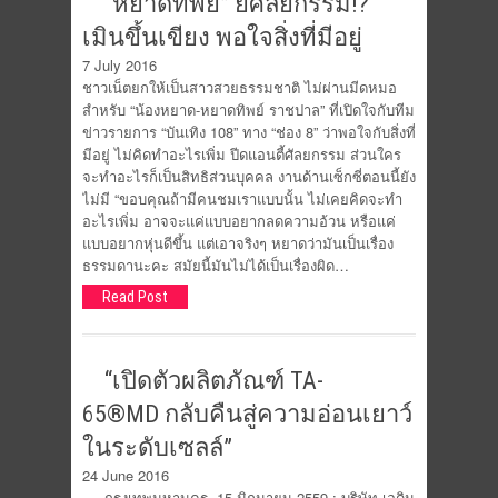
“หยาดทิพย์” ยี้ศัลยกรรม!?
เมินขึ้นเขียง พอใจสิ่งที่มีอยู่
7 July 2016
ชาวเน็ตยกให้เป็นสาวสวยธรรมชาติ ไม่ผ่านมีดหมอ
สำหรับ “น้องหยาด-หยาดทิพย์ ราชปาล” ที่เปิดใจกับทีม
ข่าวรายการ “บันเทิง 108” ทาง “ช่อง 8” ว่าพอใจกับสิ่งที่
มีอยู่ ไม่คิดทำอะไรเพิ่ม ปีดแอนตี้ศัลยกรรม ส่วนใคร
จะทำอะไรก็เป็นสิทธิส่วนบุคคล งานด้านเซ็กซี่ตอนนี้ยัง
ไม่มี “ขอบคุณถ้ามีคนชมเราแบบนั้น ไม่เคยคิดจะทำ
อะไรเพิ่ม อาจจะแค่แบบอยากลดความอ้วน หรือแค่
แบบอยากหุ่นดีขึ้น แต่เอาจริงๆ หยาดว่ามันเป็นเรื่อง
ธรรมดานะคะ สมัยนี้มันไม่ได้เป็นเรื่องผิด…
Read Post
“เปิดตัวผลิตภัณฑ์ TA-
65®MD กลับคืนสู่ความอ่อนเยาว์
ในระดับเซลล์”
24 June 2016
กรุงเทพมหานคร, 15 มิถุนายน 2559 : บริษัท เอดิน