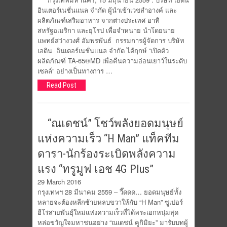
อินเตอร์เนชั่นแนล จำกัด ผู้นำเข้าเวชสำอางค์ และ
ผลิตภัณฑ์เสริมอาหาร จากต่างประเทศ อาทิ
สหรัฐอเมริกา และยุโรป เพื่อจำหน่าย นำโดยนาย
แพทย์สว่างวงศ์ อัมพรพันธ์ กรรมการผู้จัดการ บริษัท
เอดิน อินเตอร์เนชั่นแนล จำกัด ได้ฤกษ์ “เปิดตัว
ผลิตภัณฑ์ TA-65®MD เพื่อคืนความอ่อนเยาว์ในระดับ
เซลล์” อย่างเป็นทางการ …
Read Post
“ณเดชน์” โชว์พลังยอดมนุษย์
แห่งความเร็ว “H Man” แท็คทีม
ดารา-นักร้องระเบิดพลังความ
แรง “ทรูมูฟ เอช 4G Plus”
29 March 2016
กรุงเทพฯ 28 มีนาคม 2559 – วี๊ดดด… ยอดมนุษย์ทั้ง
หลายจะต้องหลีกซ้ายหลบขวาให้กับ “H Man” ซูเปอร์
ฮีโร่สายพันธุ์ใหม่แห่งความเร็วที่ได้พระเอกหนุ่มสุด
หล่อขวัญใจมหาชนอย่าง “ณเดชน์ คูกิมิยะ” มารับบทผู้