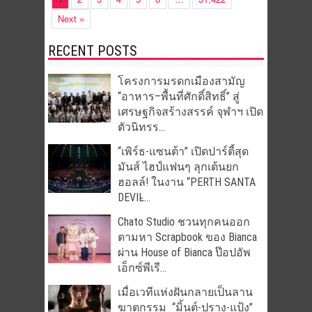
Next »
RECENT POSTS
โครงการมรดกเมืองสามัญ
“อาหาร–พื้นที่ศักดิ์สิทธิ์” สู่
เศรษฐกิจสร้างสรรค์ จุฬาฯ เปิด
ตัวนิทรร...
“เพิร์ธ-แซนต้า” เปิดปาร์ตี้สุด
มันส์ ไฮป์แฟนๆ ลุกเต้นยก
ฮอลล์! ในงาน “PERTH SANTA
DEVIL̵...
Chato Studio ชวนทุกคนออก
ตามหา Scrapbook ของ Bianca
ผ่าน House of Bianca ป๊อปอัพ
เอ็กซ์พีเรี...
เมื่อเวทีแห่งฝันกลายเป็นลาน
ฆาตกรรม “มิ้นต์-ปราง-แป้ง”