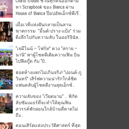
Chato Studio ชวนทุกคนออกตาม
หา Scrapbook ของ Bianca ผ่าน
House of Bianca ป๊อปอัพเอ็กซ์พีเรี...
เมื่อเวทีแห่งฝันกลายเป็นลาน
ฆาตกรรม “มิ้นต์-ปราง-แป้ง” ร่วม
ดิ่งลึกไปกับความลับ ในออริจินัล...
“เจมีไนน์ – โฟร์ท” ควง “สกาย –
นานิ” พาผู้โชคดีเติมความฟิน บิน
ไปฟีลกู๊ด กับ “O...
ฮอตห้างแตกไม่เกินจริง! “ปอนด์-ภู
วินทร์” เสิร์ฟความน่ารักใกล้ชิด
แฟนคลับผู้โชคดีงานสุดเอ็กซ์...
ความลับของ “เวียดนาม” … พิกัด
ลับซัมเมอร์ที่จะทำให้คุณฟิน
สวรรค์พักผ่อนใกล้บ้านที่คาดไม่
ถึง...
คอนเสิร์ตแห่งประวัติศาสตร์ ที่สุด