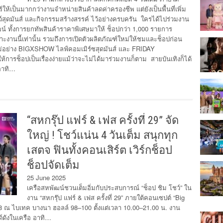
้เป็นมากกว่างานจำหน่ายสินค้าลดค่าครองชีพ แต่ยังเป็นพื้นที่เพิ่ม
ุดมันส์ และกิจกรรมสร้างสรรค์ ไว้อย่างครบครัน ใครได้ไปร่วมงาน
ฒน์ ทั้งการยกทัพสินค้าราคาพิเศษมาให้ ช็อปกว่า 1,000 รายการ
พาะงานนี้เท่านั้น รวมถึงการเปิดตัวผลิตภัณฑ์ใหม่ให้ชมและช็อปก่อน
ใหม่อย่าง BIGXSHOW ไลฟ์คอมเมิร์ซสุดมันส์ และ FRIDAY
ารช็อปเป็นเรื่องง่ายแม้ว่าจะไม่ได้มาร่วมงานก็ตาม สายบันเทิงก็ได้
 อาทิ…
“สหกรุ๊ป แฟร์ & เฟส ครั้งที่ 29” จัด
ใหญ่ ! โชว์แน่น 4 วันเต็ม สนุกทุก
เสตจ ฟินทั้งคอนเสิร์ต เวิร์กช็อป
ช็อปจัดเต็ม
25 June 2025
เครือสหพัฒน์ชวนเต็มอิ่มกับประสบการณ์ “ช็อป ชิม โชว์” ใน
งาน “สหกรุ๊ป แฟร์ & เฟส ครั้งที่ 29” ภายใต้คอนเซปต์ “Big
68 ณ ไบเทค บางนา ฮอลล์ 98–100 ตั้งแต่เวลา 10.00–21.00 น. งาน
ด์ดังในเครือ อาทิ…