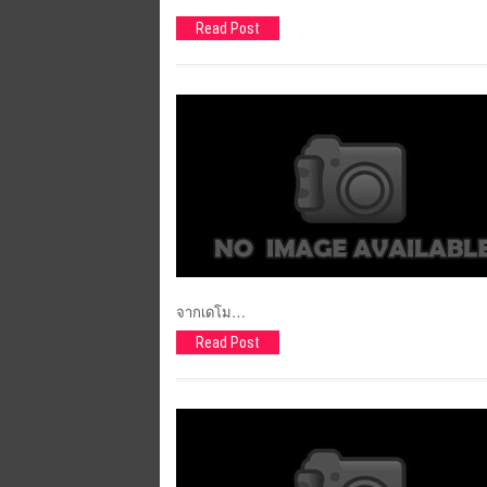
Read Post
จากเดโม…
Read Post