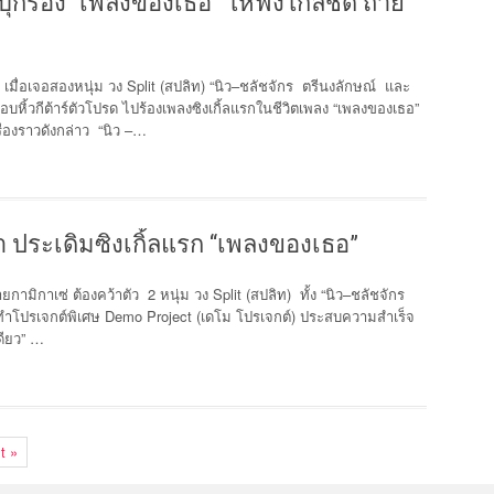
 บุกร้อง “เพลงของเธอ” ให้ฟังใกล้ชิด ถ่าย
่ เมื่อเจอสองหนุ่ม วง Split (สปลิท) “นิว–ชลัชจักร ตรีนงลักษณ์ และ
ิ้วกีต้าร์ตัวโปรด ไปร้องเพลงซิงเกิ้ลแรกในชีวิตเพลง “เพลงของเธอ”
รื่องราวดังกล่าว “นิว –…
ก๋า ประเดิมซิงเกิ้ลแรก “เพลงของเธอ”
มิกาเซ่ ต้องคว้าตัว 2 หนุ่ม วง Split (สปลิท) ทั้ง “นิว–ชลัชจักร
ทำโปรเจกต์พิเศษ Demo Project (เดโม โปรเจกต์) ประสบความสำเร็จ
เดียว” …
t »