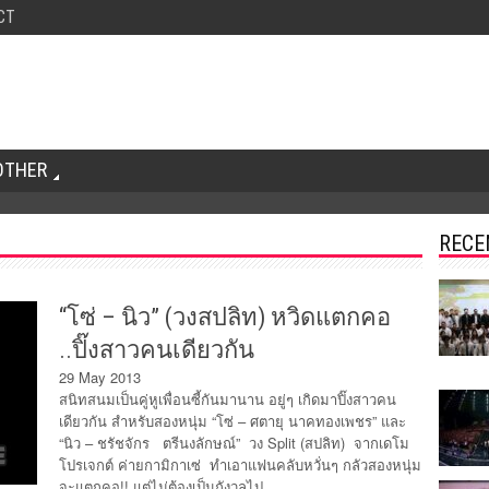
CT
OTHER
RECE
“โซ่ – นิว” (วงสปลิท) หวิดแตกคอ
..ปิ๊งสาวคนเดียวกัน
29 May 2013
สนิทสนมเป็นคู่หูเพื่อนซี้กันมานาน อยู่ๆ เกิดมาปิ๊งสาวคน
เดียวกัน สำหรับสองหนุ่ม “โซ่ – ศตายุ นาคทองเพชร” และ
“นิว – ชรัชจักร ตรีนงลักษณ์” วง Split (สปลิท) จากเดโม
โปรเจกต์ ค่ายกามิกาเซ่ ทำเอาแฟนคลับหวั่นๆ กลัวสองหนุ่ม
จะแตกคอ!! แต่ไม่ต้องเป็นกังวลไป…