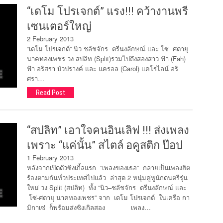
“เดโม โปรเจกต์” แรง!!! คว้างานพรี
เซนเตอร์ใหญ่
2 February 2013
“เดโม โปรเจกต์” นิว ชลัชจักร ตรีนงลักษณ์ และ โซ่ ศตายุ
นาคทองเพชร วง สปลิท (Split)รวมไปถึงสองสาว ฟ้า (Fah)
ฟ้า อริสรา บัวปรางค์ และ แครอล (Carol) แคโรไลน์ อริ
ศรา…
Read Post
“สปลิท” เอาใจคนอินเลิฟ !!! ส่งเพลง
เพราะ “แค่นั้น” สไตล์ อคูสติก ป๊อป
1 February 2013
หลังจากเปิดตัวซิงเกิ้ลแรก “เพลงของเธอ” กลายเป็นเพลงฮิต
ร้องตามกันทั่วประเทศไปแล้ว ล่าสุด 2 หนุ่มคู่หูนักดนตรีรุ่น
ใหม่ วง Split (สปลิท) ทั้ง “นิว–ชลัชจักร ตรีนงลักษณ์ และ
โซ่-ศตายุ นาคทองเพชร” จาก เดโม โปรเจกต์ ในเครือ กา
มิกาเซ่ ก็พร้อมส่งซิงเกิลสอง เพลง…