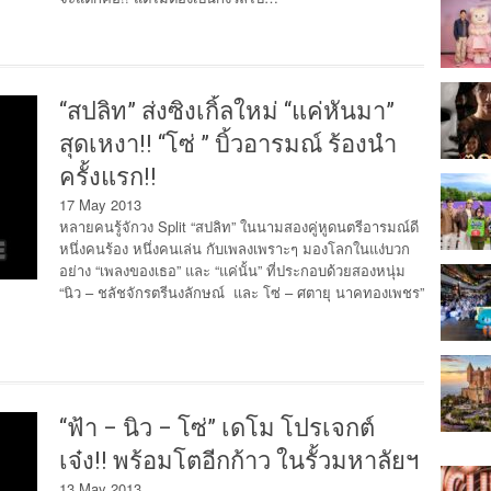
“สปลิท” ส่งซิงเกิ้ลใหม่ “แค่หันมา”
สุดเหงา!! “โซ่ ” บิ้วอารมณ์ ร้องนำ
ครั้งแรก!!
17 May 2013
หลายคนรู้จักวง Split “สปลิท” ในนามสองคู่หูดนตรีอารมณ์ดี
หนึ่งคนร้อง หนึ่งคนเล่น กับเพลงเพราะๆ มองโลกในแง่บวก
อย่าง “เพลงของเธอ” และ “แค่นั้น” ที่ประกอบด้วยสองหนุ่ม
“นิว – ชลัชจักรตรีนงลักษณ์ และ โซ่ – ศตายุ นาคทองเพชร”
“ฟ้า – นิว – โซ่” เดโม โปรเจกต์
เจ๋ง!! พร้อมโตอีกก้าว ในรั้วมหาลัยฯ
13 May 2013