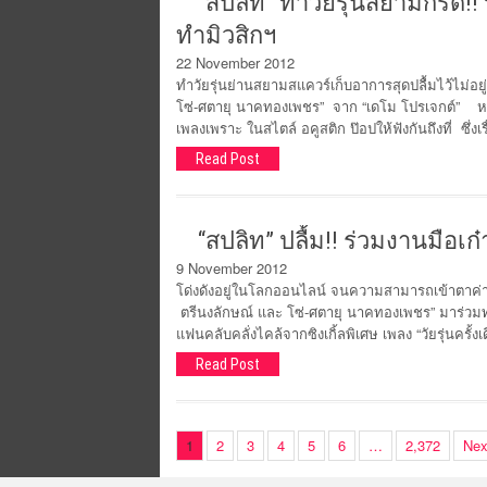
“สปลิท” ทำวัยรุ่นสยามกรี๊ด!!
ทำมิวสิกฯ
22 November 2012
ทำวัยรุ่นย่านสยามสแควร์เก็บอาการสุดปลื้มไว้ไม่อยู
โซ่-ศตายุ นาคทองเพชร” จาก “เดโม โปรเจกต์” หอบห
เพลงเพราะ ในสไตล์ อคูสติก ป๊อปให้ฟังกันถึงที่ ซึ่งเ
Read Post
“สปลิท” ปลื้ม!! ร่วมงานมือเ
9 November 2012
โด่งดังอยู่ในโลกออนไลน์ จนความสามารถเข้าตาค่ายกา
ตรีนงลักษณ์ และ โซ่-ศตายุ นาคทองเพชร” มาร่วม
แฟนคลับคลั่งไคล้จากซิงเกิ้ลพิเศษ เพลง “วัยรุ่นครั้ง
Read Post
1
2
3
4
5
6
…
2,372
Nex