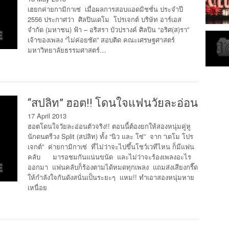
เฮยกค่ายกามิกาเซ่ เมื่อผลการสอบแอดมิชชั่น ประจำปี
2556 ประกาศว่า ศิลปินเดโม โปรเจกต์ บริษัท อาร์เอส
จำกัด (มหาชน) ฟ้า – อริสรา บัวปรางค์ ศิลปิน “อริศ(ส)รา”
เจ้าของเพลง “ไม่ค่อยชัด” สอบติด คณะเศรษฐศาสตร์
มหาวิทยาลัยธรรมศาสตร์…
“สปลิท” ฮอต!! โดนใจแฟนวัยละอ่อน
17 April 2013
ฮอตโดนใจวัยละอ่อนตัวจริง!! ตอนนี้ต้องยกให้สองหนุ่มคู่หู
นักดนตรีวง Split (สปลิท) ทั้ง “นิว และ โซ่” จาก “เดโม โปร
เจกต์” ค่ายกามิกาเซ่ ที่ไม่ว่าจะไปขึ้นโชว์เวทีไหน ก็มีแฟน
คลับ มารอชมกันแน่นขนัด และไม่ว่าจะร้องเพลงอะไร
ออกมา แฟนคลับก็ร้องตามได้หมดทุกเพลง แถมส่งเสียงกรี๊ด
ให้กำลังใจกันดังสนั่นเป็นระยะๆ แหม!! ทำเอาสองหนุ่มหาย
เหนื่อย