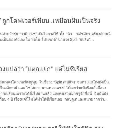
” ถูกโคฟเวอร์เพียบ..เหมือนฝันเป็นจริง
่ายวัยรุ่น “กามิกาเซ่” เปิดโอกาสให้ ทั้ง “นิว – ชลัชจักร ตรีนงลักษณ์
เป็นของตัวเอง ใน “เดโม โปรเจกต์” นามวง Split “สปลิท”…
่อวงแปลว่า “แตกแยก” แต่ไม่ซีเรียส
ล่นเพลงโควเวอร์ลงยูทูป ในชื่อวง “Split (สปลิท)” จนกระแสโด่งดังเป็น
กร ตรีนงลักษณ์ และ โซ่-ศตายุ นาคทองเพชร” ได้เผยว่าแท้จริงแล้วชื่อวง
กเปลี่ยนเพราะได้ตั้งไปนานแล้ว และคนส่วนมากรู้จักชื่อนี้ ยืนยันยัง
ือบ 4 ปี เรื่องแค่นี้ไม่ได้ทำให้ซีเรียสเลย กลับดูเท่และแนวมากกว่า…