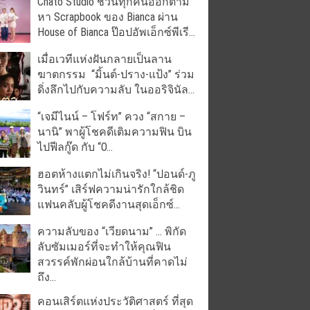
Chato Studio ชวนทุกคนออกตาม
หา Scrapbook ของ Bianca ผ่าน
House of Bianca ป๊อปอัพเอ็กซ์พีเรี...
เมื่อเวทีแห่งฝันกลายเป็นลาน
ฆาตกรรม “มิ้นต์-ปราง-แป้ง” ร่วม
ดิ่งลึกไปกับความลับ ในออริจินัล...
“เจมีไนน์ – โฟร์ท” ควง “สกาย –
นานิ” พาผู้โชคดีเติมความฟิน บิน
ไปฟีลกู๊ด กับ “O...
ฮอตห้างแตกไม่เกินจริง! “ปอนด์-ภู
วินทร์” เสิร์ฟความน่ารักใกล้ชิด
แฟนคลับผู้โชคดีงานสุดเอ็กซ์...
ความลับของ “เวียดนาม” … พิกัด
ลับซัมเมอร์ที่จะทำให้คุณฟิน
สวรรค์พักผ่อนใกล้บ้านที่คาดไม่
ถึง...
คอนเสิร์ตแห่งประวัติศาสตร์ ที่สุด