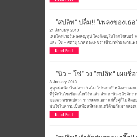
“สปลิท” ปลื้ม!! “เพลงของเธอ
21 January 2013
เคยโคฟเวอร์เพลงลงยูทูป โด่งดังอยูในโลกไซเบอร์ จนค
และ โซ่ – ศตายุ นาคทองเพชร” เข้ามาทำผลงานเพลง
Read Post
“นิว – โซ่” วง “สปลิท” เผยชื
8 January 2013
คู่หูหนุ่มน้องใหม่จาก “เดโม โปรเจกต์” หลังจากเคยเ
ที่รู้จักในโซเชียลเน็ตเวิร์คแล้ว ล่าสุด “นิว-ชลัชจั
ของพวกเขาแปลว่า “การแตกแยก” แต่ทั้งคู่ก็ไม่คิดอยา
มั่นใจในความเป็นเพื่อนที่เล่นดนตรีด้วยกันมาตลอดเก
Read Post