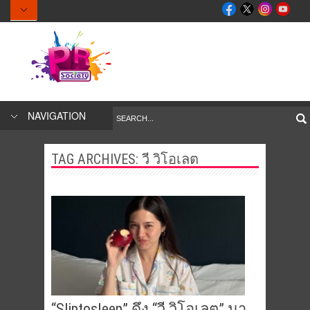
NAVIGATION
TAG ARCHIVES:
วี วิโอเลต
“Sliptosleep” ดึง “วี วิโอเลต” มา