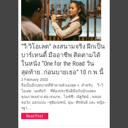
“วี-วิโอเลต” ลงสนามจริง ฝึกเป็น
บาร์เทนดี้ มืออาชีพ ติดตามได้
ในหนัง “One for the Road วัน
สุดท้าย..ก่อนบายเธอ” 10 ก.พ.นี้
3 February 2022
ถือเป็นอีกบทบาทที่ท้าทายตัวเองสุด ๆ สำหรับ วี–วิ
โอเลต วอเทียร์ ที่ต้องประชันฝีมือกับนักแสดง
คุณภาพอย่าง ต่อ–ธนภพ , ไอซ์ซึ– ณัฐรัตน์ , พลอย
หอวัง, ออกแบบ –ชุติมณฑน์, นุ่น– ศิรพันธ์ และ หญิง–
รฐา…
Read Post