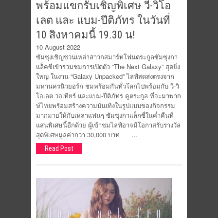
พร้อมแขกรับเชิญพิเศษ วี-วิโอ
เลต และ แบม-ปีติภัทร ในวันที่
10 สิงหาคมนี้ 19.30 น!
10 August 2022
ซัมซุงเชิญชวนเหล่าสาวกสมาร์ทโฟนตระกูลซัมซุงกา
แล็คซี่เข้าร่วมชมการเปิดตัว “The Next Galaxy” สุดยิ่ง
ใหญ่ ในงาน “Galaxy Unpacked” ไลฟ์สดส่งตรงจาก
มหานครนิวยอร์ก ชมพร้อมกันทั่วโลกไปพร้อมกับ วี-วิ
โอเลต วอเทียร์​ และแบม-ปีติภัทร คูตระกูล ที่จะมาพาก
ษ์ไทยพร้อมสร้างความบันเทิงในรูปแบบของกิจกรรม
มากมายให้กับเหล่าแฟนๆ ซัมซุงกาแล็กซี่ในค่ำคืนที่
แสนพิเศษนี้อีกด้วย ผู้เข้าชมไลฟ์อาจมีโอกาสรับรางวัล
สุดพิเศษมูลค่ากว่า 30,000 บาท …
Read Post