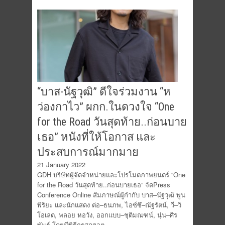
“บาส-นัฐวุฒิ” ดีใจร่วมงาน “ห
ว่องกาไว” ผกก.ในดวงใจ “One
for the Road วันสุดท้าย..ก่อนบาย
เธอ” หนังที่ให้โอกาส และ
ประสบการณ์มากมาย
21 January 2022
GDH บริษัทผู้จัดจำหน่ายและโปรโมตภาพยนตร์ “One
for the Road วันสุดท้าย..ก่อนบายเธอ” จัดPress
Conference Online สัมภาษณ์ผู้กำกับ บาส–นัฐวุฒิ พูน
พิริยะ และนักแสดง ต่อ–ธนภพ, ไอซ์ซึ–ณัฐรัตน์, วี–วิ
โอเลต, พลอย หอวัง, ออกแบบ–ชุติมณฑน์, นุ่น–ศิร
พันธ์ โดยมีพิธีกรสุดฮอต…