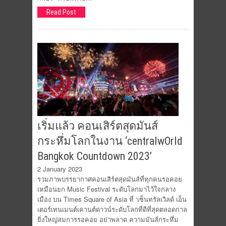
Read Post
เริ่มแล้ว คอนเสิร์ตสุดมันส์
กระหึ่มโลกในงาน ‘centralwOrld
Bangkok Countdown 2023’
2 January 2023
รวมภาพบรรยากาศคอนเสิร์ตสุดมันส์ที่ทุกคนรอคอย
เหมือนยก Music Festival ระดับโลกมาไว้ใจกลาง
เมือง บน Times Square of Asia ที่ ‘เซ็นทรัลเวิลด์ เอ็น
เตอร์เทนเมนต์เคานต์ดาวน์ระดับโลกที่ดีที่สุดตลอดกาล
ยิ่งใหญ่สมการรอคอย อย่าพลาด ความมันส์กระหึ่ม