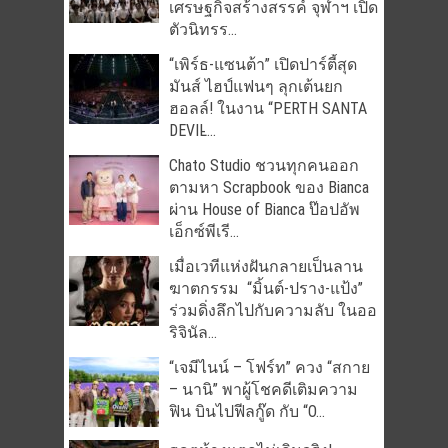
เศรษฐกิจสร้างสรรค์ จุฬาฯ เปิด
ตัวนิทรร...
“เพิร์ธ-แซนต้า” เปิดปาร์ตี้สุด
มันส์ ไฮป์แฟนๆ ลุกเต้นยก
ฮอลล์! ในงาน “PERTH SANTA
DEVIL̵...
Chato Studio ชวนทุกคนออก
ตามหา Scrapbook ของ Bianca
ผ่าน House of Bianca ป๊อปอัพ
เอ็กซ์พีเรี...
เมื่อเวทีแห่งฝันกลายเป็นลาน
ฆาตกรรม “มิ้นต์-ปราง-แป้ง”
ร่วมดิ่งลึกไปกับความลับ ในออ
ริจินัล...
“เจมีไนน์ – โฟร์ท” ควง “สกาย
– นานิ” พาผู้โชคดีเติมความ
ฟิน บินไปฟีลกู๊ด กับ “O...