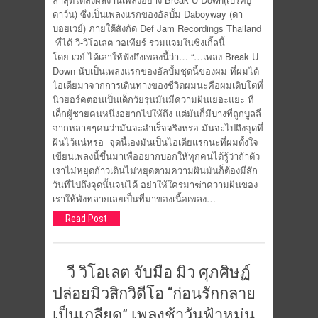
ดาว์น) ซึ่งเป็นเพลงแรกของอัลบั้ม Daboyway (ดา
บอยเวย์) ภายใต้สังกัด Def Jam Recordings Thailand
ที่ได้ วี-วิโอเลต วอเทียร์ ร่วมแจมในซิงเกิ้ลนี้
โดย เวย์ ได้เล่าให้ฟังถึงเพลงนี้ว่า… “…เพลง Break U
Down นับเป็นเพลงแรกของอัลบั้มชุดนี้ของผม ที่ผมได้
ไอเดียมาจากการเดินทางของชีวิตผมนะคือผมเติบโตที่
นิวยอร์คตอนเป็นเด็กวัยรุ่นมันมีความฝันเยอะแยะ ที่
เด็กผู้ชายคนหนึ่งอยากไปให้ถึง แต่มันก็มีบางที่ถูกบูลลี่
จากหลายๆคนว่ามันจะสำเร็จจริงหรอ มันจะไปถึงจุดที่
ฝันไว้แน่หรอ จุดนี้เองมันเป็นไอเดียแรกนะที่ผมตั้งใจ
เขียนเพลงนี้ขึ้นมาเพื่ออยากบอกให้ทุกคนได้รู้ว่าถ้าตัว
เราไม่หยุดก้าวเดินไม่หยุดตามความฝันมันก็ต้องมีสัก
วันที่ไปถึงจุดนั้นจนได้ อย่าให้ใครมาฆ่าความฝันของ
เราให้พังทลายเลยเป็นที่มาของเนื้อเพลง…
Read Post
วี วิโอเลต จับมือ มิว ศุภศิษฏ์
ปล่อยมิวสิกวิดีโอ “ก่อนรักกลาย
เป็นเกลียด” เพลงช้าวันฟ้าหม่น