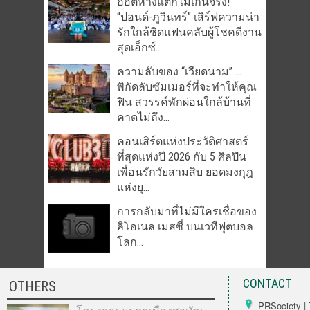
ฮอตห้างแตกไม่เกินจริง!
“ปอนด์-ภูวินทร์” เสิร์ฟความน่า
รักใกล้ชิดแฟนคลับผู้โชคดีงาน
สุดเอ็กซ์...
ความลับของ “เวียดนาม” …
พิกัดลับซัมเมอร์ที่จะทำให้คุณ
ฟิน สวรรค์พักผ่อนใกล้บ้านที่
คาดไม่ถึง...
คอนเสิร์ตแห่งประวัติศาสตร์
ที่สุดแห่งปี 2026 กับ 5 ศิลปิน
เพื่อนรักวัยสามสิบ ยอดมงกุฎ
แห่งยุ...
การกลับมาที่ไม่มีใครเชื่อของ
ลิโอเนล เมสซี่ บนเวทีฟุตบอล
โลก...
CONTACT
OTHERS
PRSociety | 