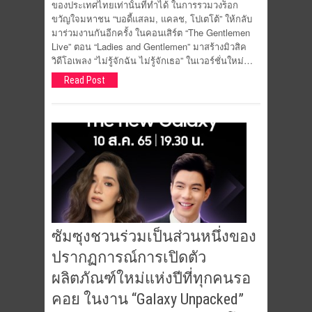
ของประเทศไทยเท่านั้นที่ทำได้ ในการรวมวงร็อก
ขวัญใจมหาชน “บอดี้แสลม, แคลช, โปเตโต้” ให้กลับ
มาร่วมงานกันอีกครั้ง ในคอนเสิร์ต “The Gentlemen
Live” ตอน “Ladies and Gentlemen” มาสร้างมิวสิค
วิดีโอเพลง “ไม่รู้จักฉัน ไม่รู้จักเธอ” ในเวอร์ชั่นใหม่…
Read Post
ซัมซุงชวนร่วมเป็นส่วนหนึ่งของ
ปรากฏการณ์การเปิดตัว
ผลิตภัณฑ์ใหม่แห่งปีที่ทุกคนรอ
คอย ในงาน “Galaxy Unpacked”