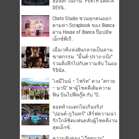
ฮอลล์! ในงาน “PERTH SANTA
DEVIL̵...
Chato Studio ชวนทุกคนออก
ตามหา Scrapbook ของ Bianca
ผ่าน House of Bianca ป๊อปอัพ
เอ็กซ์พีเรี...
เมื่อเวทีแห่งฝันกลายเป็นลาน
ฆาตกรรม “มิ้นต์-ปราง-แป้ง”
ร่วมดิ่งลึกไปกับความลับ ในออ
ริจินัล...
“เจมีไนน์ – โฟร์ท” ควง “สกาย
– นานิ” พาผู้โชคดีเติมความ
ฟิน บินไปฟีลกู๊ด กับ “O...
ฮอตห้างแตกไม่เกินจริง!
“ปอนด์-ภูวินทร์” เสิร์ฟความน่า
รักใกล้ชิดแฟนคลับผู้โชคดีงาน
สุดเอ็กซ์...
ความลับของ “เวียดนาม” …