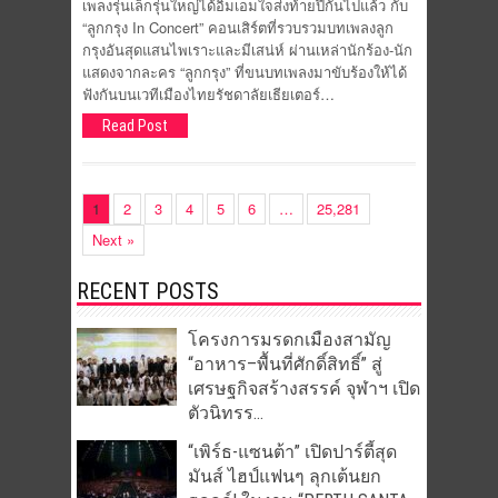
เพลงรุ่นเล็กรุ่นใหญ่ได้อิ่มเอมใจส่งท้ายปีกันไปแล้ว กับ
“ลูกกรุง In Concert” คอนเสิร์ตที่รวบรวมบทเพลงลูก
กรุงอันสุดแสนไพเราะและมีเสน่ห์ ผ่านเหล่านักร้อง-นัก
แสดงจากละคร “ลูกกรุง” ที่ขนบทเพลงมาขับร้องให้ได้
ฟังกันบนเวทีเมืองไทยรัชดาลัยเธียเตอร์…
Read Post
1
2
3
4
5
6
…
25,281
Next »
RECENT POSTS
โครงการมรดกเมืองสามัญ
“อาหาร–พื้นที่ศักดิ์สิทธิ์” สู่
เศรษฐกิจสร้างสรรค์ จุฬาฯ เปิด
ตัวนิทรร...
“เพิร์ธ-แซนต้า” เปิดปาร์ตี้สุด
มันส์ ไฮป์แฟนๆ ลุกเต้นยก