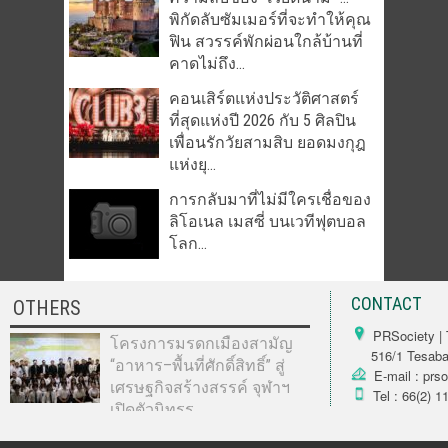
พิกัดลับซัมเมอร์ที่จะทำให้คุณ
ฟิน สวรรค์พักผ่อนใกล้บ้านที่
คาดไม่ถึง...
คอนเสิร์ตแห่งประวัติศาสตร์
ที่สุดแห่งปี 2026 กับ 5 ศิลปิน
เพื่อนรักวัยสามสิบ ยอดมงกุฎ
แห่งยุ...
การกลับมาที่ไม่มีใครเชื่อของ
ลิโอเนล เมสซี่ บนเวทีฟุตบอล
โลก...
CONTACT
OTHERS
PRSociety | 
โครงการมรดกเมืองสามัญ
516/1 Tesabarn
“อาหาร–พื้นที่ศักดิ์สิทธิ์” สู่
E-mail : prs
เศรษฐกิจสร้างสรรค์ จุฬาฯ
Tel : 66(2) 1
เปิดตัวนิทรร...