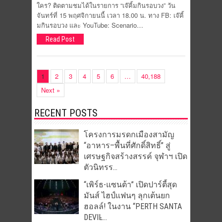
ใคร? ติดตามชมได้ในรายการ “เจ๊คิ้มกินรอบวง” วัน
จันทร์ที่ 15 พฤศจิกายนนี้ เวลา 18.00 น. ทาง FB: เจ๊คิ้
มกินรอบวง และ YouTube: Scenario…
Read Post
1
2
3
4
5
6
…
40,188
Next »
RECENT POSTS
โครงการมรดกเมืองสามัญ
“อาหาร–พื้นที่ศักดิ์สิทธิ์” สู่
เศรษฐกิจสร้างสรรค์ จุฬาฯ เปิด
ตัวนิทรร...
“เพิร์ธ-แซนต้า” เปิดปาร์ตี้สุด
มันส์ ไฮป์แฟนๆ ลุกเต้นยก
ฮอลล์! ในงาน “PERTH SANTA
DEVIL̵...