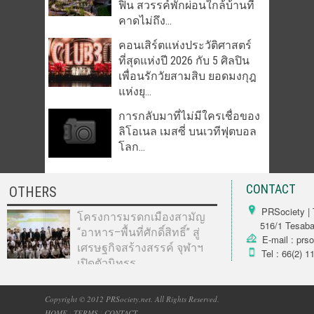
ฟิน สวรรค์พักผ่อนใกล้บ้านที่
คาดไม่ถึง...
คอนเสิร์ตแห่งประวัติศาสตร์
ที่สุดแห่งปี 2026 กับ 5 ศิลปิน
เพื่อนรักวัยสามสิบ ยอดมงกุฎ
แห่งยุ...
การกลับมาที่ไม่มีใครเชื่อของ
ลิโอเนล เมสซี่ บนเวทีฟุตบอล
โลก...
CONTACT
OTHERS
PRSociety | 
โครงการมรดกเมืองสามัญ
516/1 Tesabarn
“อาหาร–พื้นที่ศักดิ์สิทธิ์” สู่
E-mail : prs
เศรษฐกิจสร้างสรรค์ จุฬาฯ
Tel : 66(2) 1
เปิดตัวนิทรร...
Copyright © 2012 PRSociety.net. All Rights Reserved.
HOME
|
TERMS
|
CONTACT