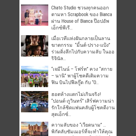
Chato Studio ชวนทุกคนออก
ตามหา Scrapbook ของ Bianca
ผ่าน House of Bianca ป๊อปอัพ
เอ็กซ์พีเรี...
เมื่อเวทีแห่งฝันกลายเป็นลาน
ฆาตกรรม “มิ้นต์-ปราง-แป้ง”
ร่วมดิ่งลึกไปกับความลับ ในออ
ริจินัล...
“เจมีไนน์ – โฟร์ท” ควง “สกาย
– นานิ” พาผู้โชคดีเติมความ
ฟิน บินไปฟีลกู๊ด กับ “O...
ฮอตห้างแตกไม่เกินจริง!
“ปอนด์-ภูวินทร์” เสิร์ฟความน่า
รักใกล้ชิดแฟนคลับผู้โชคดีงาน
สุดเอ็กซ์...
ความลับของ “เวียดนาม” …
พิกัดลับซัมเมอร์ที่จะทำให้คุณ