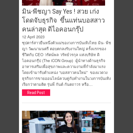
มิน-พีชญา Say Yes ! สวย เก่ง
โดดจับธุรกิจ ขึ้นแท่นบอสสาว
คนล่าสุด ดิไอคอนกรุ๊ป
12 April 2023
ซุปตาร์สาวยืนหนึ่งตัวแม่ของวงการบันเทิงไทย มิน- พีช
ญา วัฒนามนตรี ตอบตกลงรับงานใหญ่ ครั้งแรกของ
ชีวิตกับ CEO วรัตน์พล วรัทย์วรกุล แห่งบริษัท ดิ
ไอคอนกรุ๊ป (The iCON Group) ผู้นำทางด้านธุรกิจ
อาหารเสริมเพื่อสุขภาพและความงามที่กำลังมาแรง
โดยเข้ามารับตำแหน่ง “บอสสาวคนใหม่” ของแวดวง
ธุรกิจการขายออนไลน์ควบคู่กับทำงานในวงการบันเทิง
เรียกว่าตามติด รุ่นพี่ กันต์ กันตถาวร หรือ…
Read Post