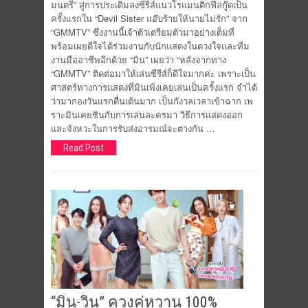
มนตรี” สู่การประเดิมลงซีรีส์แนวโรแมนติกฟีลกู๊ดเป็น
ครั้งแรกใน “Devil Sister แอ๊บร้ายให้นายไม่รัก” จาก
“GMMTV” ซึ่งงานนี้เจ้าตัวเตรียมตัวมาอย่างเต็มที่
พร้อมเผยดีใจได้ร่วมงานกับนักแสดงในดวงใจและทีม
งานมืออาชีพอีกด้วย “มิน” เผยว่า “หลังจากทาง
“GMMTV” ติดต่อมาให้เล่นซีรีส์ก็ดีใจมากค่ะ เพราะเป็น
ศาสตร์ทางการแสดงที่มินเพิ่งเคยเล่นเป็นครั้งแรก จำได้
ว่ามากองวันแรกตื่นเต้นมาก เป็นกังวลเวลาเข้าฉาก เพ
ราะมินเคยชินกับการเล่นละครมา วิธีการแสดงออก
และจังหวะในการรับส่งอารมณ์จะต่างกัน …
Read Post
“มิน-วิน” ควงคู่หวาน 100%