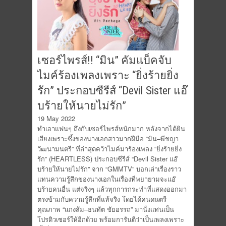
เซอร์ไพรส์!! “มิน” คัมแบ็คจับ
ไมค์ร้องเพลงเพราะ “ยิ่งร้ายยิ่ง
รัก” ประกอบซีรีส์ “Devil Sister แอ๊
บร้ายให้นายไม่รัก”
19 May 2022
ทำเอาแฟนๆ ถึงกับเซอร์ไพรส์หนักมาก หลังจากได้ยิน
เสียงเพราะซึ้งของนางเอกสาวมากฝีมือ “มิน–พีชญา
วัฒนามนตรี” ที่ล่าสุดคว้าไมค์มาร้องเพลง “ยิ่งร้ายยิ่ง
รัก” (HEARTLESS) ประกอบซีรีส์ “Devil Sister แอ๊
บร้ายให้นายไม่รัก” จาก “GMMTV” บอกเล่าเรื่องราว
แทนความรู้สึกของนางเอกในเรื่องที่พยายามจะแอ๊
บร้ายคนอื่น แต่จริงๆ แล้วทุกการกระทำที่แสดงออกมา
ตรงข้ามกับความรู้สึกที่แท้จริง โดยได้คนดนตรี
คุณภาพ “แกงส้ม–ธนทัต ชัยอรรถ” มานั่งแท่นเป็น
โปรดิวเซอร์ให้อีกด้วย พร้อมการันตีว่าเป็นเพลงเพราะ