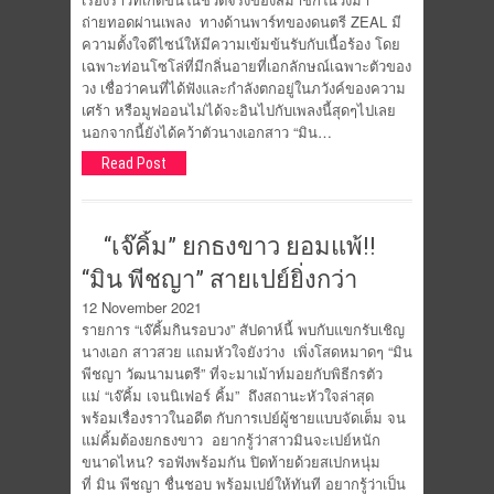
ถ่ายทอดผ่านเพลง ทางด้านพาร์ทของดนตรี ZEAL มี
ความตั้งใจดีไซน์ให้มีความเข้มข้นรับกับเนื้อร้อง โดย
เฉพาะท่อนโซโล่ที่มีกลิ่นอายที่เอกลักษณ์เฉพาะตัวของ
วง เชื่อว่าคนที่ได้ฟังและกำลังตกอยู่ในภวังค์ของความ
เศร้า หรือมูฟออนไม่ได้จะอินไปกับเพลงนี้สุดๆไปเลย
นอกจากนี้ยังได้คว้าตัวนางเอกสาว “มิน…
Read Post
“เจ๊คิ้ม” ยกธงขาว ยอมแพ้!!
“มิน พีชญา” สายเปย์ยิ่งกว่า
12 November 2021
รายการ “เจ๊คิ้มกินรอบวง” สัปดาห์นี้ พบกับแขกรับเชิญ
นางเอก สาวสวย แถมหัวใจยังว่าง เพิ่งโสดหมาดๆ “มิน
พีชญา วัฒนามนตรี” ที่จะมาเม้าท์มอยกับพิธีกรตัว
แม่ “เจ๊คิ้ม เจนนิเฟอร์ คิ้ม” ถึงสถานะหัวใจล่าสุด
พร้อมเรื่องราวในอดีต กับการเปย์ผู้ชายแบบจัดเต็ม จน
แม่คิ้มต้องยกธงขาว อยากรู้ว่าสาวมินจะเปย์หนัก
ขนาดไหน? รอฟังพร้อมกัน ปิดท้ายด้วยสเปกหนุ่ม
ที่ มิน พีชญา ชื่นชอบ พร้อมเปย์ให้ทันที อยากรู้ว่าเป็น