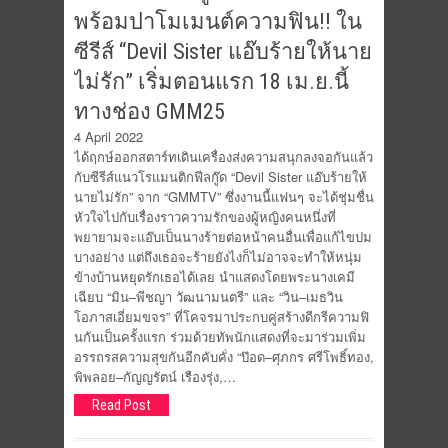
พร้อมปาโมเมนต์ความฟิน!! ใน
ซีรีส์ “Devil Sister แอ๊บร้ายให้นาย
ไม่รัก” เริ่มตอนแรก 18 เม.ย.นี้
ทางช่อง GMM25
4 April 2022
ได้ฤกษ์ออกสตาร์ทเดินเครื่องส่งความสนุกลงจอกันแล้ว
กับซีรีส์แนวโรแมนติกฟีลกู๊ด “Devil Sister แอ๊บร้ายให้
นายไม่รัก” จาก “GMMTV” ซึ่งงานนี้แฟนๆ จะได้ชุ่มชื่น
หัวใจไปกับเรื่องราวความรักของผู้หญิงคนหนึ่งที่
พยายามจะแอ๊บเป็นนางร้ายต่อหน้าคนอื่นเพื่อแก้ไขปม
บางอย่าง แต่ถึงเธอจะร้ายยังไงก็ไม่อาจจะทำให้หนุ่ม
ข้างบ้านหยุดรักเธอได้เลย นำแสดงโดยพระนางเคมี
เฉียบ “มิน–พีชญา วัฒนามนตรี” และ “วิน–เมธวิน
โอภาสเอี่ยมขจร” ที่โคจรมาประกบคู่สร้างดีกรีความฟิ
นกันเป็นครั้งแรก ร่วมด้วยทัพนักแสดงที่จะมาร่วมเพิ่ม
อรรถรสความสุขกันอีกคับคั่ง “ป๊อด–ศุภกร ศรีโพธิ์ทอง,
พิพลอย–กัญญรัตน์ เรืองรุ่ง,…
Read Post