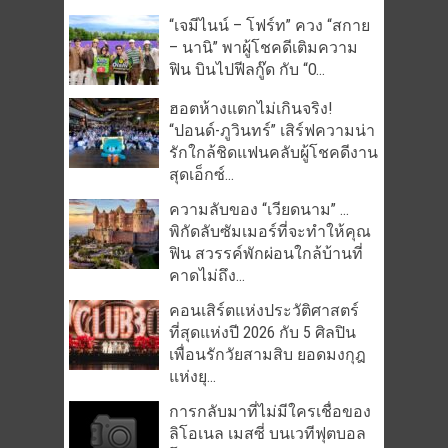
“เจมีไนน์ – โฟร์ท” ควง “สกาย
– นานิ” พาผู้โชคดีเติมความ
ฟิน บินไปฟีลกู๊ด กับ “O...
ฮอตห้างแตกไม่เกินจริง!
“ปอนด์-ภูวินทร์” เสิร์ฟความน่า
รักใกล้ชิดแฟนคลับผู้โชคดีงาน
สุดเอ็กซ์...
ความลับของ “เวียดนาม” …
พิกัดลับซัมเมอร์ที่จะทำให้คุณ
ฟิน สวรรค์พักผ่อนใกล้บ้านที่
คาดไม่ถึง...
คอนเสิร์ตแห่งประวัติศาสตร์
ที่สุดแห่งปี 2026 กับ 5 ศิลปิน
เพื่อนรักวัยสามสิบ ยอดมงกุฎ
แห่งยุ...
การกลับมาที่ไม่มีใครเชื่อของ
ลิโอเนล เมสซี่ บนเวทีฟุตบอล