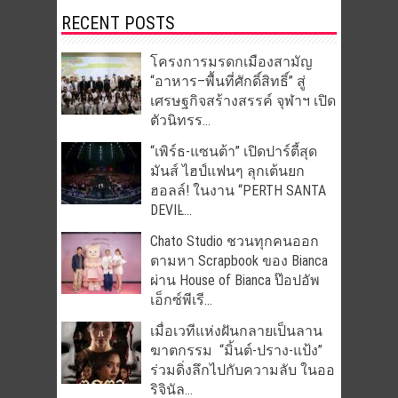
RECENT POSTS
โครงการมรดกเมืองสามัญ
“อาหาร–พื้นที่ศักดิ์สิทธิ์” สู่
เศรษฐกิจสร้างสรรค์ จุฬาฯ เปิด
ตัวนิทรร...
“เพิร์ธ-แซนต้า” เปิดปาร์ตี้สุด
มันส์ ไฮป์แฟนๆ ลุกเต้นยก
ฮอลล์! ในงาน “PERTH SANTA
DEVIL̵...
Chato Studio ชวนทุกคนออก
ตามหา Scrapbook ของ Bianca
ผ่าน House of Bianca ป๊อปอัพ
เอ็กซ์พีเรี...
เมื่อเวทีแห่งฝันกลายเป็นลาน
ฆาตกรรม “มิ้นต์-ปราง-แป้ง”
ร่วมดิ่งลึกไปกับความลับ ในออ
ริจินัล...