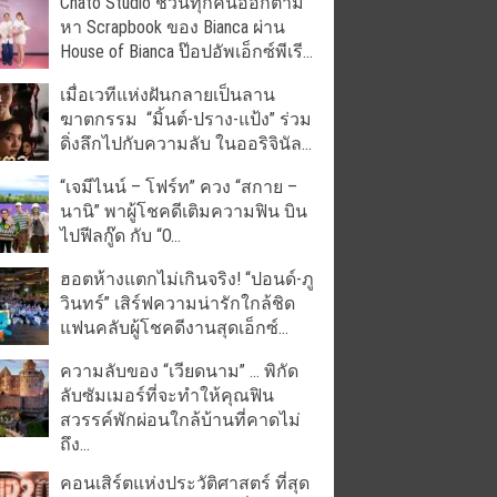
Chato Studio ชวนทุกคนออกตาม
หา Scrapbook ของ Bianca ผ่าน
House of Bianca ป๊อปอัพเอ็กซ์พีเรี...
เมื่อเวทีแห่งฝันกลายเป็นลาน
ฆาตกรรม “มิ้นต์-ปราง-แป้ง” ร่วม
ดิ่งลึกไปกับความลับ ในออริจินัล...
“เจมีไนน์ – โฟร์ท” ควง “สกาย –
นานิ” พาผู้โชคดีเติมความฟิน บิน
ไปฟีลกู๊ด กับ “O...
ฮอตห้างแตกไม่เกินจริง! “ปอนด์-ภู
วินทร์” เสิร์ฟความน่ารักใกล้ชิด
แฟนคลับผู้โชคดีงานสุดเอ็กซ์...
ความลับของ “เวียดนาม” … พิกัด
ลับซัมเมอร์ที่จะทำให้คุณฟิน
สวรรค์พักผ่อนใกล้บ้านที่คาดไม่
ถึง...
คอนเสิร์ตแห่งประวัติศาสตร์ ที่สุด