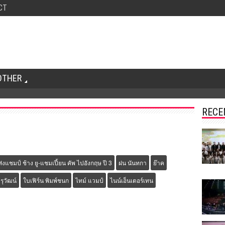
CT
OTHER
RECE
ส่งแชมป์ ช้าง ยู-แชมเปี้ยน คัพ ไปอังกฤษ ปี 3
ฝน นันทกา
ย๊าค
รุวัฒน์
ใบเฟิร์น พิมพ์ชนก
ไทม์ แวมป์
ไนน์เอ็นเตอร์เทน