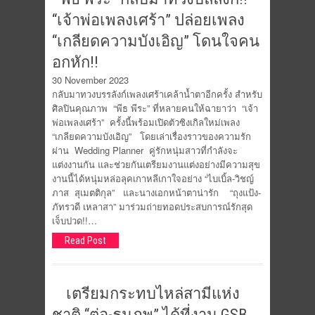
“เจ้าพ่อเพลงเศร้า” ปล่อยเพลง
“เกลียดความบังเอิญ” โดนใจคน
อกหัก!!
30 November 2023
กลับมาทวงบรรลังก์เพลงเศร้าเคล้าน้ำตาอีกครั้ง สำหรับ
ศิลปินคุณภาพ “พีธ พีระ” ที่หลายคนให้ฉายาว่า “เจ้า
พ่อเพลงเศร้า” ครั้งนี้พร้อมเปิดตัวซิงเกิลใหม่เพลง
“เกลียดความบังเอิญ” โดยเล่าเรื่องราวของความรัก
ผ่าน Wedding Planner คู่รักหนุ่มสาวที่กำลังจะ
แต่งงานกัน และช่วยกันเตรียมงานแต่งอย่างมีความสุข
งานนี้ได้หนุ่มหล่อลุคเกาหลีเกาใจอย่าง “ไบเบิ้ล-วิชญ์
ภาส สุเมตติกุล” และนางเอกหน้าตาน่ารัก “ถุงแป้ง-
ภัทรวดี เหลาสา” มาร่วมถ่ายทอดประสบการณ์รักสุด
เจ็บปวด!!…
Read Post
เตรียมกระทบไหล่สามีแห่ง
ชาติ “ต่อ-ธนภพ” ได้ที่งาน GSB