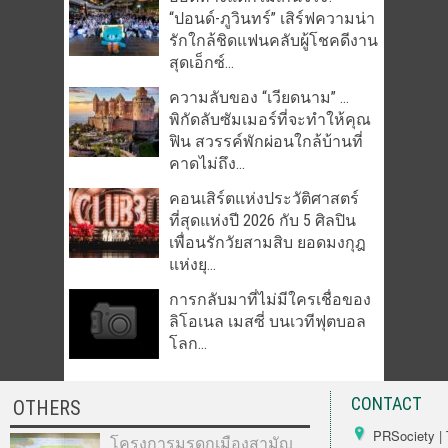
“ปอนด์-ภูวินทร์” เสิร์ฟความน่า
รักใกล้ชิดแฟนคลับผู้โชคดีงาน
สุดเอ็กซ์...
ความลับของ “เวียดนาม” …
พิกัดลับซัมเมอร์ที่จะทำให้คุณ
ฟิน สวรรค์พักผ่อนใกล้บ้านที่
คาดไม่ถึง...
คอนเสิร์ตแห่งประวัติศาสตร์
ที่สุดแห่งปี 2026 กับ 5 ศิลปิน
เพื่อนรักวัยสามสิบ ยอดมงกุฎ
แห่งยุ...
การกลับมาที่ไม่มีใครเชื่อของ
ลิโอเนล เมสซี่ บนเวทีฟุตบอล
โลก...
CONTACT
OTHERS
PRSociety | 
โครงการมรดกเมืองสามัญ