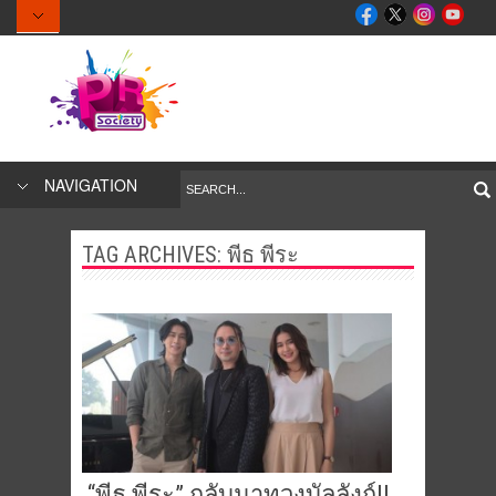
NAVIGATION
TAG ARCHIVES:
พีธ พีระ
“พีธ พีระ” กลับมาทวงบัลลังก์!!