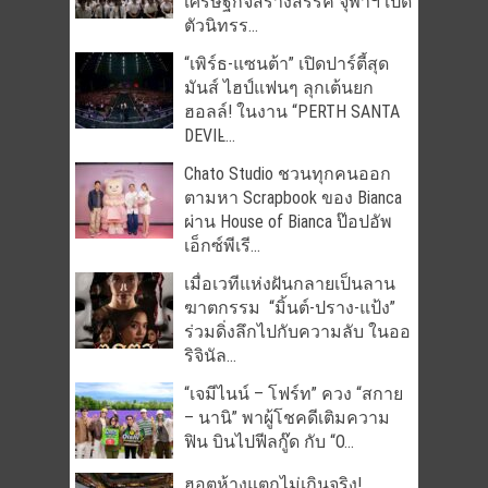
เศรษฐกิจสร้างสรรค์ จุฬาฯ เปิด
ตัวนิทรร...
“เพิร์ธ-แซนต้า” เปิดปาร์ตี้สุด
มันส์ ไฮป์แฟนๆ ลุกเต้นยก
ฮอลล์! ในงาน “PERTH SANTA
DEVIL̵...
Chato Studio ชวนทุกคนออก
ตามหา Scrapbook ของ Bianca
ผ่าน House of Bianca ป๊อปอัพ
เอ็กซ์พีเรี...
เมื่อเวทีแห่งฝันกลายเป็นลาน
ฆาตกรรม “มิ้นต์-ปราง-แป้ง”
ร่วมดิ่งลึกไปกับความลับ ในออ
ริจินัล...
“เจมีไนน์ – โฟร์ท” ควง “สกาย
– นานิ” พาผู้โชคดีเติมความ
ฟิน บินไปฟีลกู๊ด กับ “O...
ฮอตห้างแตกไม่เกินจริง!