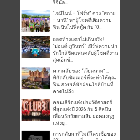
ริจินัล...
“เจมีไนน์ – โฟร์ท” ควง “สกาย
– นานิ” พาผู้โชคดีเติมความ
ฟิน บินไปฟีลกู๊ด กับ “O...
ฮอตห้างแตกไม่เกินจริง!
“ปอนด์-ภูวินทร์” เสิร์ฟความน่า
รักใกล้ชิดแฟนคลับผู้โชคดีงาน
สุดเอ็กซ์...
ความลับของ “เวียดนาม” …
พิกัดลับซัมเมอร์ที่จะทำให้คุณ
ฟิน สวรรค์พักผ่อนใกล้บ้านที่
คาดไม่ถึง...
คอนเสิร์ตแห่งประวัติศาสตร์
ที่สุดแห่งปี 2026 กับ 5 ศิลปิน
เพื่อนรักวัยสามสิบ ยอดมงกุฎ
แห่งยุ...
การกลับมาที่ไม่มีใครเชื่อของ