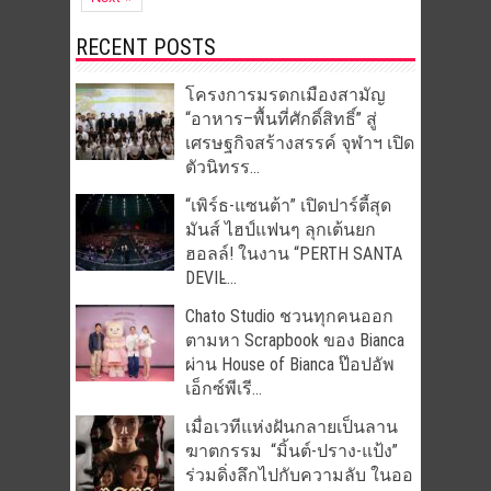
RECENT POSTS
โครงการมรดกเมืองสามัญ
“อาหาร–พื้นที่ศักดิ์สิทธิ์” สู่
เศรษฐกิจสร้างสรรค์ จุฬาฯ เปิด
ตัวนิทรร...
“เพิร์ธ-แซนต้า” เปิดปาร์ตี้สุด
มันส์ ไฮป์แฟนๆ ลุกเต้นยก
ฮอลล์! ในงาน “PERTH SANTA
DEVIL̵...
Chato Studio ชวนทุกคนออก
ตามหา Scrapbook ของ Bianca
ผ่าน House of Bianca ป๊อปอัพ
เอ็กซ์พีเรี...
เมื่อเวทีแห่งฝันกลายเป็นลาน
ฆาตกรรม “มิ้นต์-ปราง-แป้ง”
ร่วมดิ่งลึกไปกับความลับ ในออ