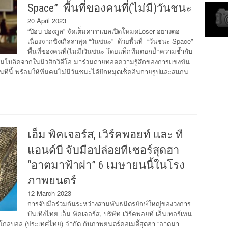
Space” พื้นที่ของคนที่(ไม่มี)วันชนะ
20 April 2023
“ป๊อบ ปองกูล” จัดเต็มคาราเบลเปิดโหมดLoser อย่างต่อ
เนื่องจากซิงเกิลล่าสุด “วันชนะ” ด้วยพื้นที่ “วันชนะ Space”
พื้นที่ของคนที่(ไม่มี)วันชนะ โดยแท็กทีมตอกย้ำความช้ำกับ
ซิมโบลิคจากในมิวสิกวิดีโอ มาร่วมถ่ายทอดความรู้สึกของการแข่งขัน
ที่นี้ พร้อมให้ทีมคนไม่มีวันชนะได้ปักหมุดเช็คอินถ่ายรูปและสแกน
เอ็ม พิคเจอร์ส, เวิร์คพอยท์ และ ที
แอนด์บี จับมือปล่อยทีเซอร์สุดฮา
“อาตมาฟ้าผ่า” 6 เมษายนนี้ในโรง
ภาพยนตร์
12 March 2023
การจับมือร่วมกันระหว่างสามพันธมิตรยักษ์ใหญ่ของวงการ
บันเทิงไทย เอ็ม พิคเจอร์ส, บริษัท เวิร์คพอยท์ เอ็นเทอร์เทน
ีย โกลบอล (ประเทศไทย) จำกัด กับภาพยนตร์คอเมดี้สุดฮา “อาตมา