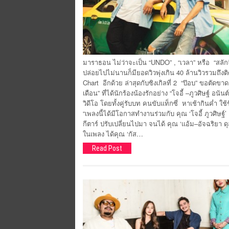
มาราธอน ไม่ว่าจะเป็น “UNDO” , “เวลา” หรือ “สลักจ
ปล่อยไปไม่นานก็มียอดวิวพุ่งเกิน 40 ล้านวิวรวมถึงต
Chart อีกด้วย ล่าสุดกับซิงเกิลที่ 2 “ป๊อบ” ขอตัด
เดือน” ที่ได้นักร้องน้องรักอย่าง “โจอี้ –ภูวศิษฐ์ อ
วิดีโอ โดยทั้งคู่รับบท คนขับแท็กซี่ หาเช้ากินค่ำ ใช
“เพลงนี้ได้มีโอกาสทำงานร่วมกับ คุณ ‘โจอี้ ภูวศิษฐ
กีตาร์ ปรับเปลี่ยนไปมา จนได้ คุณ ‘แอ้ม–อัจฉริยา 
ในเพลง ได้คุณ ‘กัส…
Read Post