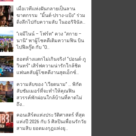
เมื่อเวทีแห่งฝันกลายเป็นลาน
ฆาตกรรม “มิ้นต์-ปราง-แป้ง” ร่วม
ดิ่งลึกไปกับความลับ ในออริจินัล...
“เจมีไนน์ – โฟร์ท” ควง “สกาย –
นานิ” พาผู้โชคดีเติมความฟิน บิน
ไปฟีลกู๊ด กับ “O...
ฮอตห้างแตกไม่เกินจริง! “ปอนด์-ภู
วินทร์” เสิร์ฟความน่ารักใกล้ชิด
แฟนคลับผู้โชคดีงานสุดเอ็กซ์...
ความลับของ “เวียดนาม” … พิกัด
ลับซัมเมอร์ที่จะทำให้คุณฟิน
สวรรค์พักผ่อนใกล้บ้านที่คาดไม่
ถึง...
คอนเสิร์ตแห่งประวัติศาสตร์ ที่สุด
แห่งปี 2026 กับ 5 ศิลปินเพื่อนรักวัย
สามสิบ ยอดมงกุฎแห่งยุ...