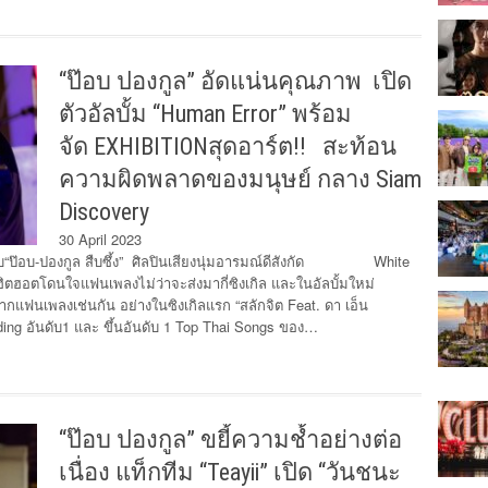
“ป๊อบ ปองกูล” อัดแน่นคุณภาพ เปิด
ตัวอัลบั้ม “Human Error” พร้อม
จัด EXHIBITIONสุดอาร์ต!! สะท้อน
ความผิดพลาดของมนุษย์ กลาง Siam
Discovery
30 April 2023
บ“ป๊อบ-ปองกูล สืบซึ้ง” ศิลปินเสียงนุ่มอารมณ์ดีสังกัด White
อตโดนใจแฟนเพลงไม่ว่าจะส่งมากี่ซิงเกิล และในอัลบั้มใหม่
ากแฟนเพลงเช่นกัน อย่างในซิงเกิลแรก “สลักจิต Feat. ดา เอ็น
ending อันดับ1 และ ขึ้นอันดับ 1 Top Thai Songs ของ…
“ป๊อบ ปองกูล” ขยี้ความช้ำอย่างต่อ
เนื่อง แท็กทีม “Teayii” เปิด “วันชนะ