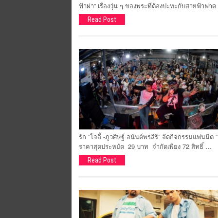
ฟ้าผ่า” เรื่องวุ่น ๆ ของพระที่ต้องปะทะกับสายฟ้า
Read Post
รัก “โจอี้ -ภูวศิษฐ์ อนันต์พรสิริ” จัดกิจกรรมแฟน
ราคาสุดประหยัด 29 บาท จำกัดเพียง 72 สิทธิ์ …
Read Post