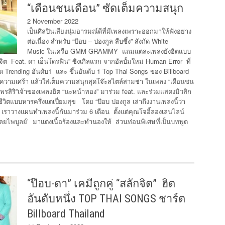
“เดือนชนเดือน” ซัดเต็มความสนุก
2 November 2022
เป็นศิลปินเสียงนุ่มอารมณ์ดีที่มีเพลงเพราะออกมาให้ฟังอย่าง
ต่อเนื่อง สำหรับ “ป๊อบ – ปองกูล สืบซึ้ง” สังกัด White
Music ในเครือ GMM GRAMMY แถมแต่ละเพลงยังฮิตแบบ
ิต Feat. ดา เอ็นโดรฟิน” ซิงเกิลแรก จากอัลบั้มใหม่ Human Error ที่
ิด Trending อันดับ1 และ ขึ้นอันดับ 1 Top Thai Songs ของ Billboard
ขาดความเศร้า แล้วใส่เต็มความสนุกสุดโจ๊ะสไตล์สามช่า ในเพลง “เดือนชน
นันต์พรสิริ”เจ้าของเพลงฮิต “นะหน้าทอง” มาร่วม feat. และร่วมแสดงมิวสิก
้ชีวิตแบบหารครึ่งแต่เปี่ยมสุข โดย “ป๊อบ ปองกูล เล่าถึงงานเพลงนี้ว่า
์’ เราวางแผนทำเพลงนี้กันมาร่วม 6 เดือน ตั้งแต่คุณโจอี้ลองเล่นไลน์
ดุลยไพบูลย์’ มาแต่งเนื้อร้องและทำนองให้ ส่วนท่อนพิเศษที่เป็นบทพูด
“ป๊อบ-ดา” เคมีถูกคู่ “สลักจิต” ฮิต
อันดับหนึ่ง TOP THAI SONGS ชาร์ต
Billboard Thailand