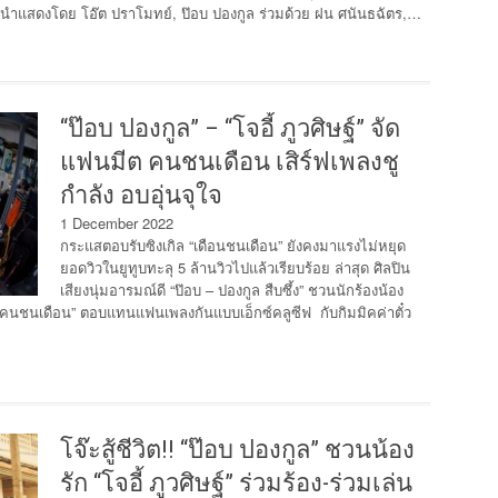
ฟาด นำแสดงโดย โอ๊ต ปราโมทย์, ป๊อบ ปองกูล ร่วมด้วย ฝน ศนันธฉัตร,…
“ป๊อบ ปองกูล” – “โจอี้ ภูวศิษฐ์” จัด
แฟนมีต คนชนเดือน เสิร์ฟเพลงชู
กำลัง อบอุ่นจุใจ
1 December 2022
กระแสตอบรับซิงเกิล “เดือนชนเดือน” ยังคงมาแรงไม่หยุด
ยอดวิวในยูทูบทะลุ 5 ล้านวิวไปแล้วเรียบร้อย ล่าสุด ศิลปิน
เสียงนุ่มอารมณ์ดี “ป๊อบ – ปองกูล สืบซึ้ง” ชวนนักร้องน้อง
มีต “คนชนเดือน” ตอบแทนแฟนเพลงกันแบบเอ็กซ์คลูซีฟ กับกิมมิคค่าตั๋ว
โจ๊ะสู้ชีวิต!! “ป๊อบ ปองกูล” ชวนน้อง
รัก “โจอี้ ภูวศิษฐ์” ร่วมร้อง-ร่วมเล่น