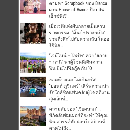
ตามหา Scrapbook ของ Bianca
ผ่าน House of Bianca ป๊อปอัพ
เอ็กซ์พีเรี...
เมื่อเวทีแห่งฝันกลายเป็นลาน
ฆาตกรรม “มิ้นต์-ปราง-แป้ง”
ร่วมดิ่งลึกไปกับความลับ ในออ
ริจินัล...
“เจมีไนน์ – โฟร์ท” ควง “สกาย
– นานิ” พาผู้โชคดีเติมความ
ฟิน บินไปฟีลกู๊ด กับ “O...
ฮอตห้างแตกไม่เกินจริง!
“ปอนด์-ภูวินทร์” เสิร์ฟความน่า
รักใกล้ชิดแฟนคลับผู้โชคดีงาน
สุดเอ็กซ์...
ความลับของ “เวียดนาม” …
พิกัดลับซัมเมอร์ที่จะทำให้คุณ
ฟิน สวรรค์พักผ่อนใกล้บ้านที่
คาดไม่ถึง...