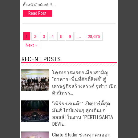
ทั้งหน้าอีกด้วย!!!!…
Read Post
1
2
3
4
5
6
…
28,675
Next »
RECENT POSTS
โครงการมรดกเมืองสามัญ
“อาหาร–พื้นที่ศักดิ์สิทธิ์” สู่
เศรษฐกิจสร้างสรรค์ จุฬาฯ เปิด
ตัวนิทรร...
“เพิร์ธ-แซนต้า” เปิดปาร์ตี้สุด
มันส์ ไฮป์แฟนๆ ลุกเต้นยก
ฮอลล์! ในงาน “PERTH SANTA
DEVIL̵...
Chato Studio ชวนทุกคนออก