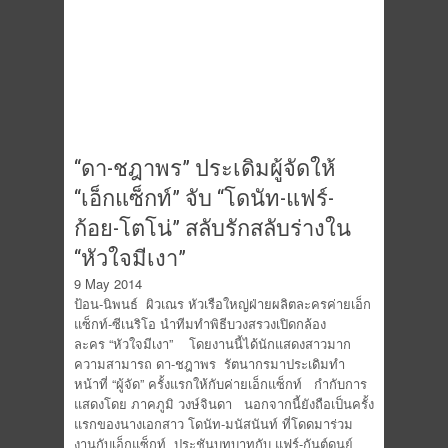
“ดา-ชฎาพร” ประเดิมผู้จัดให้
“เอ็กแซ็กท์” จับ “โดนัท-แฟร์-
ก้อย-โตโน่” สลับรักสลับร่างใน
“หัวใจมีเงา”
9 May 2014
ป้อน-นิพนธ์ ผิวเณร หัวเรือใหญ่ฝ่ายผลิตละครค่ายเอ็ก
แซ็กท์-ซีเนริโอ นำทีมทำพิธีบวงสรวงเปิดกล้อง
ละคร “หัวใจมีเงา” โดยงานนี้ได้นักแสดงสาวมาก
ความสามารถ ดา-ชฎาพร รัตนากรมาประเดิมทำ
หน้าที่ “ผู้จัด” ครั้งแรกให้กับค่ายเอ็กแซ็กท์ กำกับการ
แสดงโดย ภาคภูมิ วงษ์จินดา นอกจากนี้ยังถือเป็นครั้ง
แรกของนางเอกสาว โดนัท-มนัสนันท์ ที่โดดมาร่วม
งานกับเอ็กแซ็กท์ ประชันบทบาทกับ แฟร์-กันต์ดนย์