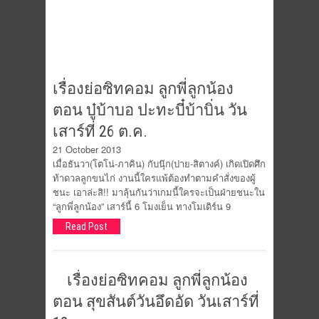
เรื่องย่อซิทคอม ลูกพี่ลูกน้อง
ตอน บู๋บ้าบอ ปะทะบี๋บ้าบิ่น วัน
เสาร์ที่ 26 ต.ค.
21 October 2013
เมื่อธันวา(โตโน่-ภาคิน) กับนุ๊ก(ปาย-สิตางค์) เกิดเปิดศึก
ท้าดวลลูกขนไก่ งานนี้ใครแพ้ต้องทำตามคำสั่งของผู้
ชนะ เอาล่ะสิ!! มาลุ้นกันว่าเกมนี้ใครจะเป็นฝ่ายชนะใน
“ลูกพี่ลูกน้อง” เสาร์นี้ 6 โมงเย็น ทางโมเดิร์น 9
Read Post
เรื่องย่อซิทคอม ลูกพี่ลูกน้อง
ตอน สุขสันต์วันอึดอัด วันเสาร์ที่