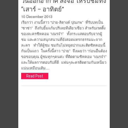
วันออกอากาศ ลงจอ ให้รับชมทั้ง
“เสาร์ – อาทิตย์”
10 December 2013
เรียกว่า งานนี้สาว “ปาย-สิตางค์ ปุณภพ” ที่รับบทเป็น
“ซาซ่า” ถึงกับยิ้มแก้มปริเลยทีเดียวเชียว สำหรับเรตติ้ง
ของละครซิทคอม “เณรจ๋า” ทั้งกระแสตอบรับจากผู้
ชม และความสนุกสนานที่ยังสอดแทรกธรรมมะจาก
ละคร ทำให้ผู้ชม ชมกันไม่หยุดปากและติดซิทคอมนี้
กันเป็นแถว ในครั้งนี้สาว “ปาย” จึงเผยว่า “ก่อนอื่นต้อง
ขอขอบคุณ ผู้ชมทุกๆคนค่ะ ที่ติดตามซิทคอม “เณรจ๋า”
และให้ผลการตอบรับที่ดี แฟนๆละครติดตามกันเหนียว
แน่นเหมือนเดิม…
Read Post