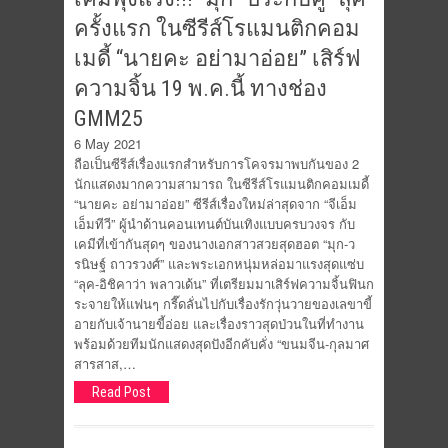
ครั้งแรก ในซีรีส์โรแมนติกคอม
เมดี้ “นายคะ อย่ามาอ่อย” เสิร์ฟ
ความจิ้น 19 พ.ค.นี้ ทางช่อง
GMM25
6 May 2021
ถือเป็นซีรีส์เรื่องแรกสำหรับการโคจรมาพบกันของ 2
นักแสดงมากความสามารถ ในซีรีส์โรแมนติกคอมเมดี้
“นายคะ อย่ามาอ่อย” ซีรีส์เรื่องใหม่ล่าสุดจาก “จีเอ็ม
เอ็มทีวี” ผู้นำด้านคอนเทนต์บันเทิงแบบครบวงจร กับ
เคมีที่เข้ากันสุดๆ ของนางเอกสาวสวยสุดฮอต “มุก-ว
รนิษฐ์ ถาวรวงศ์” และพระเอกหนุ่มหล่อมาแรงสุดแซ่บ
“ลุค-อิชิคาว่า พลาวเด้น” ที่เตรียมมาเสิร์ฟความจิ้นฟินก
ระจายให้แฟนๆ กรี๊ดลั่นไปกับเรื่องรักวุ่นวายของเลขาขี้
อายกับเจ้านายขี้อ่อย และเรื่องราวสุดป่วนในที่ทำงาน
พร้อมด้วยทีมนักแสดงสุดปังอีกคับคั่ง “ขนมจีน-กุลมาศ
สารสาส,…
Read Post