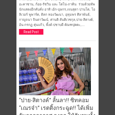
อะคาซาน, ก้อย-รัชวิน และ โตโน่-ภาคิน ร่วมด้วยทัพ
นักแสดงอีกคับคั่ง อาทิ เอ้ก-บุษกร,เจนสุดา ปานโต, โอ
ลิเวอร์ พูพาร์ต, ดิลก ทองวัฒนา, อุทุมพร ศิลาพันธ์,
กาญจนา จินดาวัฒน์, ศานติ สันติเวชกุล,ปาย-สิตางต์,
อ้น-กรกฏ ตุ่นแก้ว, พิ้งค์-ปชาบดี ตัณฑปุตตะ,…
Read Post
“ปาย-สิตางค์” ลั้นลา!! ซิทคอม
“เณรจ๋า” เรตติ้งกระฉูด!! ได้เพิ่ม