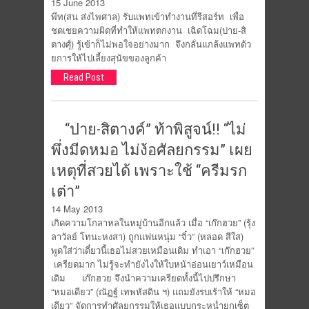
15 June 2013
พีท(สน ส่งไพศาล) รับแพทเข้าทำงานที่รีสอร์ท เพื่อ
ชดเชยความผิดที่ทำให้แพทตกงาน เฉิดโฉม(ปาย-สิ
ตางศุ์) รู้เข้าก็ไม่พอใจอย่างมาก จึงกลั่นแกล้งแพทด้ว
ยการให้ไปเลี้ยงสุนัขของลูกค้า
Read Post
“ปาย-สิตางค์” ท้าพิสูจน์!! “ไม่
พึ่งมีดหมอ ไม่ง้อศัลยกรรม” เผย
เหตุที่สวยได้ เพราะใช้ “ครีมรก
เต่า”
14 May 2013
เกิดความโกลาหลในหมู่บ้านอีกแล้ว เมื่อ “เก๊กฮวย” (รุ้ง
ลาวัลย์ โทนะหงสา) ถูกแฟนหนุ่ม “จิ๋ว” (หลอด สีใส)
พูดใส่ว่าเดี๋ยวนี้เธอไม่สวยเหมือนเดิม ทำเอา “เก๊กฮวย”
เครียดมาก ไม่รู้จะทำยังไงให้ใบหน้าอ่อนเยาว์เหมือน
เดิม เก๊กฮวย จึงนำความเครียดทั้งนี้ไปปรึกษา
“หมอเดียว” (ณัฏฐ์ เทพหัสดิน ฯ) แถมยังรบเร้าให้ “หมอ
เดียว” จัดการทำศัลยกรรมให้เธอแบบกระหน่ำยกเซ็ต