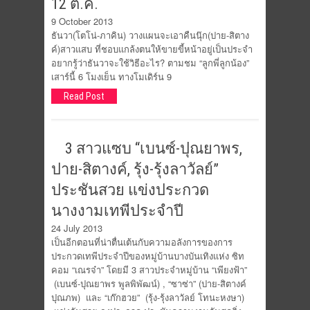
12 ต.ค.
9 October 2013
ธันวา(โตโน่-ภาคิน) วางแผนจะเอาคืนนุ๊ก(ปาย-สิตาง
ค์)สาวแสบ ที่ชอบแกล้งตนให้ขายขี้หน้าอยู่เป็นประจำ
อยากรู้ว่าธันวาจะใช้วิธีอะไร? ตามชม “ลูกพี่ลูกน้อง”
เสาร์นี้ 6 โมงเย็น ทางโมเดิร์น 9
Read Post
3 สาวแซบ “เบนซ์-ปุณยาพร,
ปาย-สิตางค์, รุ้ง-รุ้งลาวัลย์”
ประชันสวย แข่งประกวด
นางงามเทพีประจำปี
24 July 2013
เป็นอีกตอนที่น่าตื่นเต้นกับความอลังการของการ
ประกวดเทพีประจำปีของหมู่บ้านบางบันเทิงแห่ง ซิท
คอม “เณรจ๋า” โดยมี 3 สาวประจำหมู่บ้าน “เพียงฟ้า”
(เบนซ์-ปุณยาพร พูลพิพัฒน์) , “ซาซ่า” (ปาย-สิตางค์
ปุณภพ) และ “เก๊กฮวย” (รุ้ง-รุ้งลาวัลย์ โทนะหงษา)