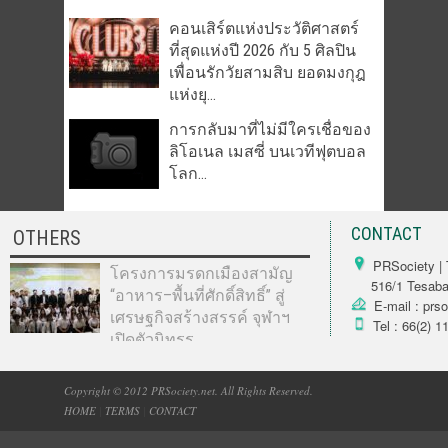
คอนเสิร์ตแห่งประวัติศาสตร์
ที่สุดแห่งปี 2026 กับ 5 ศิลปิน
เพื่อนรักวัยสามสิบ ยอดมงกุฎ
แห่งยุ...
การกลับมาที่ไม่มีใครเชื่อของ
ลิโอเนล เมสซี่ บนเวทีฟุตบอล
โลก...
CONTACT
OTHERS
PRSociety | 
โครงการมรดกเมืองสามัญ
516/1 Tesabarn
“อาหาร–พื้นที่ศักดิ์สิทธิ์” สู่
E-mail : prs
เศรษฐกิจสร้างสรรค์ จุฬาฯ
Tel : 66(2) 1
เปิดตัวนิทรร...
Copyright © 2012 PRSociety.net. All Rights Reserved.
HOME
|
TERMS
|
CONTACT