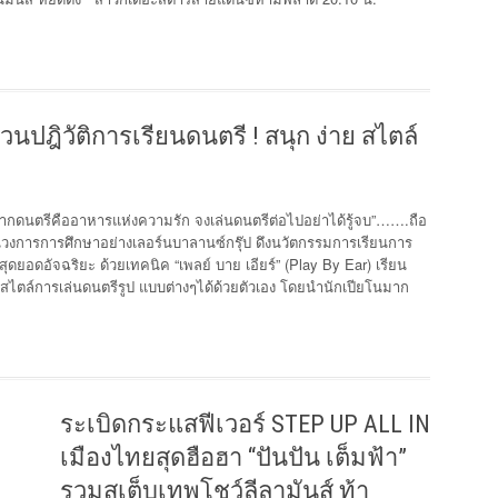
ชวนปฎิวัติการเรียนดนตรี ! สนุก ง่าย สไตล์
า “หากดนตรีคืออาหารแห่งความรัก จงเล่นดนตรีต่อไปอย่าได้รู้จบ”…….ถือ
ดในวงการการศึกษาอย่างเลอร์นบาลานซ์กรุ๊ป ดึงนวัตกรรมการเรียนการ
ยอดอัจฉริยะ ด้วยเทคนิค “เพลย์ บาย เอียร์” (Play By Ear) เรียน
์สไตล์การเล่นดนตรีรูป แบบต่างๆได้ด้วยตัวเอง โดยนำนักเปียโนมาก
ระเบิดกระแสฟีเวอร์ STEP UP ALL IN
เมืองไทยสุดฮือฮา “ปันปัน เต็มฟ้า”
รวมสเต็บเทพโชว์ลีลามันส์ ท้า