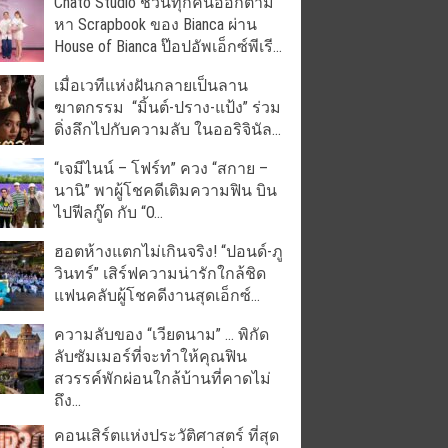
Chato Studio ชวนทุกคนออกตาม
หา Scrapbook ของ Bianca ผ่าน
House of Bianca ป๊อปอัพเอ็กซ์พีเรี...
เมื่อเวทีแห่งฝันกลายเป็นลาน
ฆาตกรรม “มิ้นต์-ปราง-แป้ง” ร่วม
ดิ่งลึกไปกับความลับ ในออริจินัล...
“เจมีไนน์ – โฟร์ท” ควง “สกาย –
นานิ” พาผู้โชคดีเติมความฟิน บิน
ไปฟีลกู๊ด กับ “O...
ฮอตห้างแตกไม่เกินจริง! “ปอนด์-ภู
วินทร์” เสิร์ฟความน่ารักใกล้ชิด
แฟนคลับผู้โชคดีงานสุดเอ็กซ์...
ความลับของ “เวียดนาม” … พิกัด
ลับซัมเมอร์ที่จะทำให้คุณฟิน
สวรรค์พักผ่อนใกล้บ้านที่คาดไม่
ถึง...
คอนเสิร์ตแห่งประวัติศาสตร์ ที่สุด