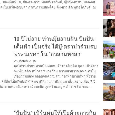
า, ป๋อง-พิมพ์แข, ต้น-ตระการ, พ๊อยท์-ชลวิทย์, ญิ๋งญิ๋ง-ศรุชา, บอล-อัศ
 และใบเฟิร์น-อัญชสา กำกับการแสดงโดย ตั้ม-บรรเจิด พุทธโศภิษฐ์ ณ
10 ปีไม่สาย ท่านมุ้ยสานฝัน ปันปัน-
เต็มฟ้า เป็นจริง ได้บู๊-ดราม่าร่วมรบ
พระนเรศฯ ใน “อวสานหงสา”
26 March 2015
พูดได้ว่าเข้าตา ท่านมุ้ย-หม่อมเจ้าชาตรีเฉลิม ยุคล เข้าอย่าง
จัง ทั้งบุคลิก หน้าตา หน่วยก้าน ความสามารถเฉพาะตัวใน
เรื่องการแสดง ตลอดจนความสามารถทางด้านกีฬา ทั้งว่าย
ี่มีดีกรีเป็นถึงนักกีฬาทีมชาติที่ผ่านการฝึกฝนมาตั้งแต่อายุเพียง 7 ปี
ให้มาถ่ายทอดตัวละคร เม้ยมะนิก ลูกครึ่งมอญ-พม่า ราชธิดาของ…
“ปันปัน” เบิร์นหุ่นให้เป๊ะด้วยการกิน