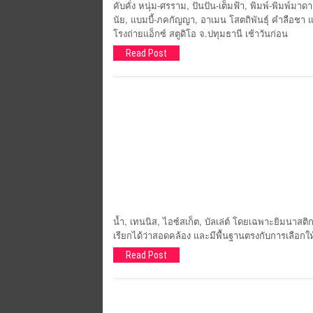
คับคั่ง หนุ่ม-ศรราม, ปันปัน-เต็มฟ้า, พิมพ์-พิมพ์มาด
นัย, แบมบี้-ภคกัญญา, อาเมน โสตถิพันธุ์ คำลือชา
โรงถ่ายแอ็กซ์ สตูดิโอ จ.ปทุมธานี เช้าวันก่อน
Read Post
น้ำ, เทนนิส, ไอซ์สเก็ต, บัลเล่ต์ โดยเฉพาะยิมนาสติก ท
เรียกได้ว่าสอดคล้อง และมีพื้นฐานตรงกับการเลือก
Read Post