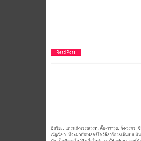
Read Post
อิสริยะ, แกรนด์-พรรณวรท, ตั้ม-วราวุธ, กั้ง-วรกร, ซีดี
ณัฐณิชา ที่จะมาเปิดฟลอร์โชว์ลีลาร้อง&เต้นแบบนัน
ปัน-เต็มฟ้ามาโชว์ซิงเกิ้ลใหม่ล่าสุดให้แฟนๆ แดนซ