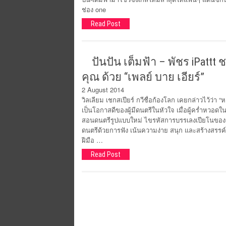
ช่อง one
Read Post
ปันปัน เต็มฟ้า – พัชร iPattt 
คุณ ด้วย “เพลย์ บาย เอียร์”
2 August 2014
วิลเลียม เชกสเปียร์ กวีชื่อก้องโลก เคยกล่าวไว้ว่
เป็นโอกาสดีของผู้มีดนตรีในหัวใจ เมื่อผู้คร่ำหวอ
สอนดนตรีรูปแบบใหม่ ไขรหัสการบรรเลงเปียโนของสุด
ดนตรีด้วยการฟัง เน้นความง่าย สนุก และสร้างสรรค
ฝีมือ …
Read Post