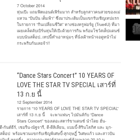
7 October 2014
หุ่นเป๊ะ แถมฟิตแอนด์เฟิร์มมาก สำหรับลูกสาวคนสวยของแม่
แหวน “ปันปัน เต็มฟ้า” ซึ่งมาประเดิมเป็นแขกรับเชิญเทปแรก
ในรายการ “กินเปลี่ยนชีวิต” ทางช่องทรูฟอร์ยู (True4U) ที่มา
เผยเคล็ดลับเบิร์นหุ่นให้เป๊ะด้วยการกิน พร้อมโชว์สเต็ปแดนซ์
แบบนันสต็อป..เทปนี้ทำเอาหนุ่มๆ ที่นั่งเฝ้าหน้าจอดูหน้าไม่
กระพริบกันเลยจ้า!!
“Dance Stars Concert” 10 YEARS OF
LOVE THE STAR TV SPECIAL เสาร์ที่
13 ก.ย นี้
12 September 2014
รายการ “10 YEARS OF LOVE THE STAR TV SPECIAL”
เสาร์ที่ 13 ก.ย นี้ จะพาแฟนๆ ไปมันส์กับ “Dance
Stars Concert” ของเดอะสตาร์ขาแดนซ์ นำโดย ฮั่น-
-กันต์ธีร์, เชอรีน-ณัฐจารี, ดี-ดีลิเลียน, แบมบี้-สิรินโสภิศ และ มุก-
สต็อป พร้อมชวนแขกรับเชิญพิเศษบี้-สุกฤษฎิ์ วิเศษแก้ว และสาวปัน
์กันมันส์ หยดติ๋ง สาวกเดอะสตาร์สายแดนซ์ห้ามพลาด 20.10 น.