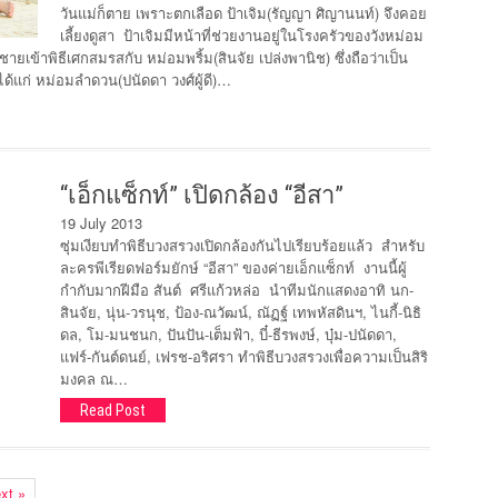
วันแม่ก็ตาย เพราะตกเลือด ป้าเจิม(รัญญา ศิญานนท์) จึงคอย
เลี้ยงดูสา ป้าเจิมมีหน้าที่ช่วยงานอยู่ในโรงครัวของวังหม่อม
นชายเข้าพิธีเศกสมรสกับ หม่อมพริ้ม(สินจัย เปล่งพานิช) ซึ่งถือว่าเป็น
ด้แก่ หม่อมลำดวน(ปนัดดา วงศ์ผู้ดี)…
“เอ็กแซ็กท์” เปิดกล้อง “อีสา”
19 July 2013
ซุ่มเงียบทำพิธีบวงสรวงเปิดกล้องกันไปเรียบร้อยแล้ว สำหรับ
ละครพีเรียดฟอร์มยักษ์ “อีสา” ของค่ายเอ็กแซ็กท์ งานนี้ผู้
กำกับมากฝีมือ สันต์ ศรีแก้วหล่อ นำทีมนักแสดงอาทิ นก-
สินจัย, นุ่น-วรนุช, ป้อง-ณวัฒน์, ณัฏฐ์ เทพหัสดินฯ, ไนกี้-นิธิ
ดล, โม-มนชนก, ปันปัน-เต็มฟ้า, บี๋-ธีรพงษ์, บุ๋ม-ปนัดดา,
แฟร์-กันต์ดนย์, เฟรช-อริศรา ทำพิธีบวงสรวงเพื่อความเป็นสิริ
มงคล ณ…
Read Post
xt »