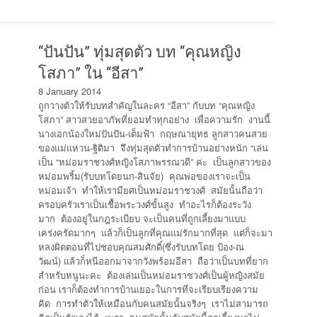
“ปันปัน” ทุ่มสุดตัว บท “คุณหญิง
โสภา” ใน “อีสา”
8 January 2014
ถูกวางตัวให้รับบทสำคัญในละคร “อีสา” กับบท “คุณหญิง
โสภา” สาวสวยอาภัพที่ยอมทำทุกอย่าง เพื่อความรัก งานนี้
นางเอกน้องใหม่ปันปัน-เต็มฟ้า กฤษณายุทธ ลูกสาวคนสวย
ของแม่แหวน-ฐิติมา จึงทุ่มสุดตัวทำการบ้านอย่างหนัก “เล่น
เป็น “หม่อมราชวงศ์หญิงโสภาพรรณวดี” ค่ะ เป็นลูกสาวของ
หม่อมพริ้ม(รับบทโดยนก-สินจัย) คุณพ่อของเราจะเป็น
หม่อมเจ้า ทำให้เรามียศเป็นหม่อมราชวงศ์ สมัยนั้นถือว่า
ครอบครัวเราเป็นเชื้อพระวงศ์ขั้นสูง ทำอะไรก็ต้องระวัง
มาก ต้องอยู่ในกฎระเบียบ จะเป็นคนที่ถูกเลี้ยงมาแบบ
เคร่งครัดมากๆ แล้วก็เป็นลูกที่คุณแม่รักมากที่สุด แต่ก็จะมา
หลงผิดตอนที่ไปชอบคุณสมศักดิ์(ซึ่งรับบทโดย ป้อง-ณ
วัฒน์) แล้วก็หนีออกมาจากวังพร้อมอีสา ถือว่าเป็นบทที่ยาก
สำหรับหนูนะคะ ต้องเล่นเป็นหม่อมราชวงศ์เป็นผู้หญิงสมัย
ก่อน เราก็ต้องทำการบ้านเยอะในการที่จะเรียบเรียงความ
คิด การทำตัวให้เหมือนกับคนสมัยนั้นจริงๆ เราไม่สามารถ