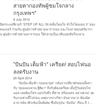
สายตากองทัพผู้ชมใจกลาง
กรุงเทพฯ”
8 July 2014
บิดกระแสฟีเวอร์ “STEP UP ALL IN สเต็บโดนใจ หัวใจโดนเธอ 5” ของ
ยมงคลเมเจอร์ ร่วมกับ ศูนย์การค้าสยามพารากอน และโรงภาพยนตร์พารา
กอน ศูนย์การค้าสยามพารากอน ให้กลายเป็นเวทีแบทเทิลใจกลาง
“ปันปัน เต็มฟ้า” เครียด! สอบไฟนอ
ลงดรับงาน
25 April 2014
“ปันปัน-เต็มฟ้า กฤษณายุธ” กลับจากเที่ยวพักผ่อนลั้ลลา
กับ “คุณแม่แหวน ฐิติมา” ถึงกับต้องเครียด เมื่อรู้วันสอบไฟ
นอล เลยต้องโทร.บอกกับพี่ๆ ที่ค่าย ฟร้อนเทจ อย่างด่วน! งด
รับงานช่วงนี้ไปก่อน เหตุจากบางวิชา มันยากมาก ต้องนัด
อาจารย์มาติวเข้มเป็นพิเศษ ซึ่งปัจจุบัน “ปันปัน” เรียน ปี 1…