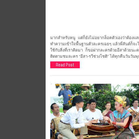
มากสำหรับหนู แต่ก็ยังไม่อยากล็อคตัวเองว่าต้องแส
ทำความเข้าใจพื้นฐานตัวละครเฉยๆ แล้วพี่สันต์ก็จะไก
ใช้กับสิ่งที่เราคิดมา ก็ขอฝากละครด้วยอีสาด้วยนะคะ 
ติดตามชมละคร “อีสา-รวีช่วงโชติ” ได้ทุกคืนวันวันพ
Read Post