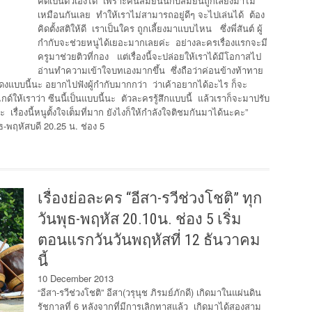
คิดเป็นตัวเองได้ เพราะคนสมัยนั้นกับสมัยนี้ถูกเลี้ยงมาไม่
เหมือนกันเลย ทำให้เราไม่สามารถอยู่ดีๆ จะไปเล่นได้ ต้อง
คิดตั้งสติให้ดี เราเป็นใคร ถูกเลี้ยงมาแบบไหน ซึ่งพี่สันต์ ผู้
กำกับจะช่วยหนูได้เยอะมากเลยค่ะ อย่างละครเรื่องแรกจะมี
ครูมาช่วยติวที่กอง แต่เรื่องนี้จะปล่อยให้เราได้มีโอกาสไป
อ่านทำความเข้าใจบทเองมากขึ้น ซึ่งถือว่าค่อนข้างท้าทาย
ดงแบบนี้นะ อยากไปฟังผู้กำกับมากกว่า ว่าเค้าอยากได้อะไร ก็จะ
ด์ให้เราว่า ซีนนี้เป็นแบบนี้นะ ตัวละครรู้สึกแบบนี้ แล้วเราก็จะมาปรับ
เรื่องนี้หนูตั้งใจเต็มที่มาก ยังไงก็ให้กำลังใจติชมกันมาได้นะคะ”
ุธ-พฤหัสบดี 20.25 น. ช่อง 5
เรื่องย่อละคร “อีสา-รวีช่วงโชติ” ทุก
วันพุธ-พฤหัส 20.10น. ช่อง 5 เริ่ม
ตอนแรกวันวันพฤหัสที่ 12 ธันวาคม
นี้
10 December 2013
“อีสา-รวีช่วงโชติ” อีสา(วรุนุช ภิรมย์ภักดี) เกิดมาในแผ่นดิน
รัชกาลที่ 6 หลังจากที่มีการเลิกทาสแล้ว เกิดมาได้สองสาม