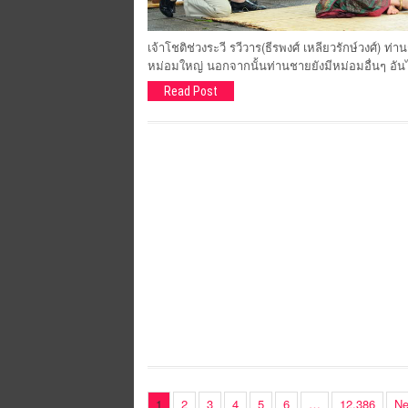
เจ้าโชติช่วงระวี รวีวาร(ธีรพงศ์ เหลียวรักษ์วงศ์) ท่า
หม่อมใหญ่ นอกจากนั้นท่านชายยังมีหม่อมอื่นๆ อันไ
Read Post
1
2
3
4
5
6
…
12,386
Ne