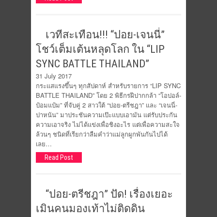
เวทีสะเทือน!!! “ปอย-เจนนี่”
โชว์เต็มเต้นหลุดโลก ใน “LIP
SYNC BATTLE THAILAND”
31 July 2017
กระแสแรงขึ้นๆ ทุกสัปดาห์ สำหรับรายการ “LIP SYNC
BATTLE THAILAND” โดย 2 พิธีกรฝีปากกล้า “โอปอล์-
ป๋อมแป๋ม” ที่จับคู่ 2 สาวใต้ “ปอย-ตรีชฎา” และ “เจนนี่-
ปาหนัน” มาประชันความเป๊ะแบบเอามัน แต่รับประกัน
ความเอาจริง ไม่ได้แข่งเพื่อชิงอะไร แต่เพื่อความสะใจ
ล้วนๆ ชนิดที่เรียกว่าลืมคำว่าแม่ลูกผูกพันกันไปได้
เลย…
Read Post
“ปอย-ตรีชฎา” ปัด! เรื่องเยอะ
เมินคนมองเท้าไม่ติดดิน