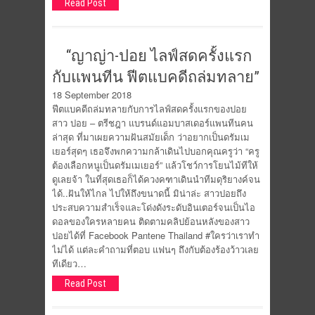
Read Post
“ญาญ่า-ปอย ไลฟ์สดครั้งแรก
กับแพนทีน ฟีตแบคดีถล่มทลาย”
18 September 2018
ฟีตแบคดีถล่มทลายกับการไลฟ์สดครั้งแรกของปอย
สาว ปอย – ตรีชฎา แบรนด์แอมบาสเดอร์แพนทีนคน
ล่าสุด ที่มาเผยความฝันสมัยเด็ก ว่าอยากเป็นดรัมเม
เยอร์สุดๆ เธอจึงพกความกล้าเดินไปบอกคุณครูว่า “ครู
ต้องเลือกหนูเป็นดรัมเมเยอร์” แล้วโชว์การโยนไม้ทีให้
ดูเลยจ้า ในที่สุดเธอก็ได้ควงคฑาเดินนำทีมดุริยางค์จน
ได้..ฝันให้ไกล ไปให้ถึงขนาดนี้ มิน่าล่ะ สาวปอยถึง
ประสบความสำเร็จและโด่งดังระดับอินเตอร์จนเป็นไอ
ดอลของใครหลายคน ติดตามคลิปย้อนหลังของสาว
ปอยได้ที่ Facebook Pantene Thailand #ใครว่าเราทำ
ไม่ได้ แต่ละคำถามที่ตอบ แฟนๆ ถึงกับต้องร้องว้าวเลย
ทีเดียว…
Read Post