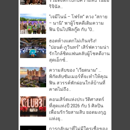
ร่วมดิ่งลึกไปกับความลับ ในออ
ริจินัล...
“เจมีไนน์ – โฟร์ท” ควง “สกาย
– นานิ” พาผู้โชคดีเติมความ
ฟิน บินไปฟีลกู๊ด กับ “O...
ฮอตห้างแตกไม่เกินจริง!
“ปอนด์-ภูวินทร์” เสิร์ฟความน่า
รักใกล้ชิดแฟนคลับผู้โชคดีงาน
สุดเอ็กซ์...
ความลับของ “เวียดนาม” …
พิกัดลับซัมเมอร์ที่จะทำให้คุณ
ฟิน สวรรค์พักผ่อนใกล้บ้านที่
คาดไม่ถึง...
คอนเสิร์ตแห่งประวัติศาสตร์
ที่สุดแห่งปี 2026 กับ 5 ศิลปิน
เพื่อนรักวัยสามสิบ ยอดมงกุฎ
แห่งยุ...
การกลับมาที่ไม่มีใครเชื่อของ