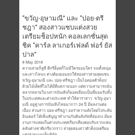
“ขวัญ-อุษามณี” และ “ปอย-ตรี
ชฎา” สองสาวแซบแต่งสวย
เตรียมช็อปหนัก คอลเลกชั่นสุด
ชิค “คาร์ล ลาเกอร์เฟลด์ ฟอร์ ยัส
ปาล”
8 May 2018
ความสวยก็สูสี ดีกรีฮ็อตก็ไม่มีใครยอมใคร จนทั้งหนุ่ม
และสาวไหนๆ ต่างต้องยอมยกให้สองสาวสวยสุดแซบ
ขวัญ-อุษามณี และ ปอย-ตรีชฎา เป็นไอดอลตัวท็อป
ด้วยไม้เด็ดที่ไม่ได้มีดีแค่ภายนอก แต่ความสามารถอัน
หลากหลายในวงการบันเทิงก็ยอดเยี่ยมเป็นที่ยอมรับทั้ง
ในประเทศและต่างประเทศ ทำให้ดาราสาว ขวัญ-อุษา
มณี อยู่คู่วงการบันเทิงไทยมากว่า 24 ปี มีผลงานต่อ
เนื่อง ส่วนสาว ปอย-ตรีชฎา ออร่าความดังโดดไประดับ
อินเตอร์ ได้เซ็นสัญญาทำงานกับต้นสังกัดที่ฮ่องกง มีผล
งานการแสดงในต่างประเทศเรียกเสียงตอบรับจากแฟน
คลับต่างชาติเกรียวกราว ล่าสุดสองสาวตัวท็อปเตรียม
แต่งสวยแบบเต็มพิกัด…