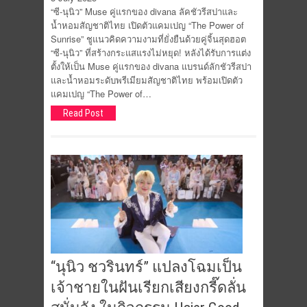
“ซี-นุนิว” Muse คู่แรกของ divana ลัคชัวรีสปาและ
น้ำหอมสัญชาติไทย เปิดตัวแคมเปญ “The Power of
Sunrise” ชูแนวคิดความงามที่ยั่งยืนด้วยคู่จิ้นสุดฮอต
“ซี-นุนิว” ที่สร้างกระแสแรงไม่หยุด! หลังได้รับการแต่ง
ตั้งให้เป็น Muse คู่แรกของ divana แบรนด์ลักชัวรีสปา
และน้ำหอมระดับพรีเมียมสัญชาติไทย พร้อมเปิดตัว
แคมเปญ “The Power of…
Read Post
“นุนิว ชวรินทร์” แปลงโฉมเป็น
เจ้าชายในฝันเรียกเสียงกรี๊ดลั่น