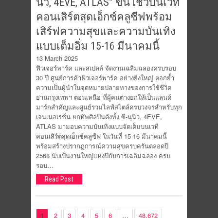
นิว, 4EVE, ATLAS” ขึ้นโชว์บนเวที
คอนเสิร์ตสุดเอ็กซ์คลูซีฟพร้อม
เสิร์ฟความสุขและความบันเทิง
แบบเต็มอิ่ม 15-16 มีนาคมนี้
13 March 2025
ฟิวเจอร์พาร์ค และสเปลล์ จัดงานเฉลิมฉลองครบรอบ
30 ปี ศูนย์การค้าฟิวเจอร์พาร์ค อย่างยิ่งใหญ่ ตอกย้ำ
ความเป็นผู้นำในจุดหมายปลายทางของการใช้ชีวิต
ย่านกรุงเทพฯ ตอนเหนือ ที่ผู้คนต่างยกให้เป็นแลนด์
มาร์กสำคัญและศูนย์รวมไลฟ์สไตล์ครบวงจรสำหรับทุก
เจนเนอเรชั่น ยกทัพศิลปินดังทั้ง ซี-นุนิว, 4EVE,
ATLAS มามอบความบันเทิงแบบจัดเต็มบนเวที
คอนเสิร์ตสุดเอ็กซ์คลูซีฟ ในวันที่ 15-16 มีนาคมนี้
พร้อมสร้างปรากฏการณ์ความสุขครบครันตลอดปี
2568 นับเป็นงานใหญ่แห่งปีกับการเฉลิมฉลอง ครบ
รอบ…
Read Post
1
2
3
4
5
6
…
48,672