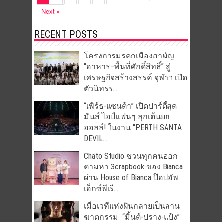
Next »
RECENT POSTS
โครงการมรดกเมืองสามัญ
“อาหาร–พื้นที่ศักดิ์สิทธิ์” สู่
เศรษฐกิจสร้างสรรค์ จุฬาฯ เปิด
ตัวนิทรร...
“เพิร์ธ-แซนต้า” เปิดปาร์ตี้สุด
มันส์ ไฮป์แฟนๆ ลุกเต้นยก
ฮอลล์! ในงาน “PERTH SANTA
DEVIL̵...
Chato Studio ชวนทุกคนออก
ตามหา Scrapbook ของ Bianca
ผ่าน House of Bianca ป๊อปอัพ
เอ็กซ์พีเรี...
เมื่อเวทีแห่งฝันกลายเป็นลาน
ฆาตกรรม “มิ้นต์-ปราง-แป้ง”