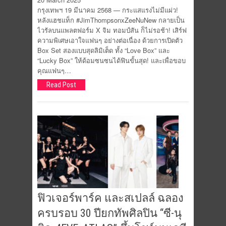
กรุงเทพฯ 19 มีนาคม 2568 — กระแสแรงไม่มีแผ่ว!
หลังแฮชแท็ก #JimThompsonxZeeNuNew กลายเป็น
ไวรัลบนแพลตฟอร์ม X จิม ทอมป์สัน ก็ไม่รอช้า! เสิร์ฟ
ความพิเศษเอาใจแฟนๆ อย่างต่อเนื่อง ด้วยการเปิดตัว
Box Set สองแบบสุดลิมิเต็ด ทั้ง “Love Box” และ
“Lucky Box” ให้ด้อมซนซนได้ฟินขั้นสุด! และเพื่อขอบ
คุณแฟนๆ…
Read Post
ฟิวเจอร์พาร์ค และสเปลล์ ฉลอง
ครบรอบ 30 ปียกทัพศิลปิน “ซี-นุ