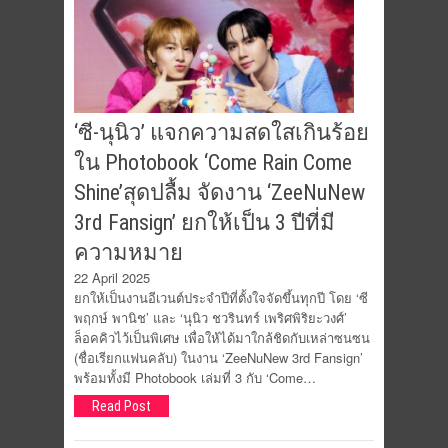
‘ซี-นุนิว’ แจกความสดใสเกินร้อย
ใน Photobook ‘Come Rain Come
Shine’สุดปลื้ม จัดงาน ‘ZeeNuNew
3rd Fansign’ ยกให้เป็น 3 ปีที่มี
ความหมาย
22 April 2025
ยกให้เป็นงานอีเวนต์ประจำปีที่ตั้งใจจัดขึ้นทุกปี โดย ‘ซี
พฤกษ์ พานิช’ และ ‘นุนิว ชวรินทร์ เพริศพิริยะวงศ์’
ล็อคคิวไว้เป็นพิเศษ เพื่อให้ได้มาใกล้ชิดกับเหล่าซนซน
(ชื่อเรียกแฟนคลับ) ในงาน ‘ZeeNuNew 3rd Fansign’
พร้อมทั้งมี Photobook เล่มที่ 3 กับ ‘Come…
Read Post