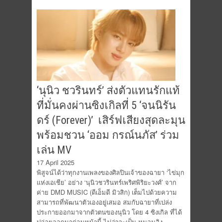
‘นุนิว ชวรินทร์’ ส่งตัวแทนรักแท้
ที่มั่นคงผ่านซิงเกิลที่ 5 ‘จนนิรัน
ดร์ (Forever)’ เสิร์ฟเสียงสุดละมุน
พร้อมชวน ‘ออม กรณ์นภัส’ ร่วม
เล่น MV
17 April 2025
พิสูจน์ได้ว่าทุกงานเพลงของศิลปินเจ้าของฉายา ‘ไข่มุก
แห่งเอเชีย’ อย่าง ‘นุนิวชวรินทร์เพริศพิริยะวงศ์’ จาก
ค่าย DMD MUSIC (ดีเอ็มดี มิวสิก) เต็มไปด้วยความ
สามารถที่พัฒนาตัวเองอยู่เสมอ สมกับฉายาที่เปล่ง
ประกายออกมาจากตัวตนของนุนิว โดย 4 ซิงเกิล ที่ได้
ปล่อยออกมาก่อนหน้านี้ ไม่ว่าจะเป็น หมอนอิง