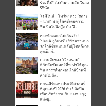
ร่วมดิ่งลึกไปกับความลับ ในออ
ริจินัล...
“เจมีไนน์ – โฟร์ท” ควง “สกาย
– นานิ” พาผู้โชคดีเติมความ
ฟิน บินไปฟีลกู๊ด กับ “O...
ฮอตห้างแตกไม่เกินจริง!
“ปอนด์-ภูวินทร์” เสิร์ฟความน่า
รักใกล้ชิดแฟนคลับผู้โชคดีงาน
สุดเอ็กซ์...
ความลับของ “เวียดนาม” …
พิกัดลับซัมเมอร์ที่จะทำให้คุณ
ฟิน สวรรค์พักผ่อนใกล้บ้านที่
คาดไม่ถึง...
คอนเสิร์ตแห่งประวัติศาสตร์
ที่สุดแห่งปี 2026 กับ 5 ศิลปิน
เพื่อนรักวัยสามสิบ ยอดมงกุฎ
แห่งยุ...