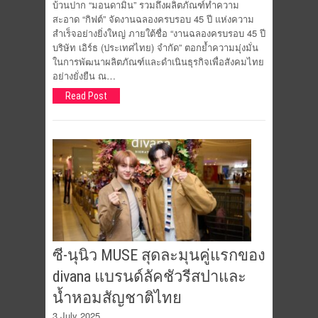
บ้วนปาก “มอนดามิน” รวมถึงผลิตภัณฑ์ทำความ
สะอาด “กิฟต์” จัดงานฉลองครบรอบ 45 ปี แห่งความ
สำเร็จอย่างยิ่งใหญ่ ภายใต้ชื่อ “งานฉลองครบรอบ 45 ปี
บริษัท เอิร์ธ (ประเทศไทย) จำกัด” ตอกย้ำความมุ่งมั่น
ในการพัฒนาผลิตภัณฑ์และดำเนินธุรกิจเพื่อสังคมไทย
อย่างยั่งยืน ณ…
Read Post
ซี-นุนิว MUSE สุดละมุนคู่แรกของ
divana แบรนด์ลัคชัวรีสปาและ
น้ำหอมสัญชาติไทย
3 July 2025