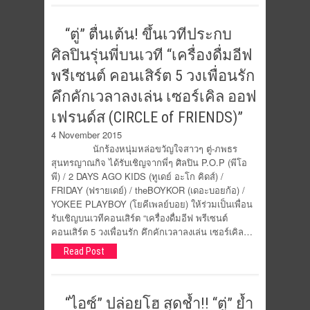
“ตู่” ตื่นเต้น! ขึ้นเวทีประกบ
ศิลปินรุ่นพี่บนเวที “เครื่องดื่มอีฟ
พรีเซนต์ คอนเสิร์ต 5 วงเพื่อนรัก
คึกคักเวลาลงเล่น เซอร์เคิล ออฟ
เฟรนด์ส (CIRCLE of FRIENDS)”
4 November 2015
นักร้องหนุ่มหล่อขวัญใจสาวๆ ตู่-ภพธร
สุนทรญาณกิจ ได้รับเชิญจากพี่ๆ ศิลปิน P.O.P (พีโอ
พี) / 2 DAYS AGO KIDS (ทูเดย์ อะโก คิดส์) /
FRIDAY (ฟรายเดย์) / theBOYKOR (เดอะบอยก้อ) /
YOKEE PLAYBOY (โยคีเพลย์บอย) ให้ร่วมเป็นเพื่อน
รับเชิญบนเวทีคอนเสิร์ต “เครื่องดื่มอีฟ พรีเซนต์
คอนเสิร์ต 5 วงเพื่อนรัก คึกคักเวลาลงเล่น เซอร์เคิล…
Read Post
“ไอซ์” ปล่อยโฮ สุดช้ำ!! “ตู่” ย้ำ