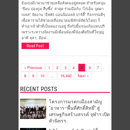
ยังแบ่งมีเวลามาช่วยเหลือสังคมอยู่ตลอด สำหรับหนุ่ม
“ป๊อบ ปองกูล สืบซึ้ง” ล่าสุด ร่วมมือกับ “โก๋เอ็ม บุดดา
เบลส” จัดงาน “อีฟ#3 แอนนิมอลล์ ปาร์ตี้” กิจกรรมดีๆ
เพื่อหารายได้ช่วยเหลือสมาคมพิทักษ์สัตว์(ไทย) ก็
ทำเอาเจ้าตัวที่เป็นพ่องานอยู่ ถึงกับยิ้มจนแก้มแทบปริ
เพราะระหว่างจัดงานมีเพื่อนพ้องพี่น้องศิลปินที่ใจบุญ
อาทิ ลุลา, อ๊อฟ…
Read Post
« Previous
1
2
3
4
5
6
7
8
9
10
…
16,492
Next »
RECENT POSTS
โครงการมรดกเมืองสามัญ
“อาหาร–พื้นที่ศักดิ์สิทธิ์” สู่
เศรษฐกิจสร้างสรรค์ จุฬาฯ เปิด
ตัวนิทรร...