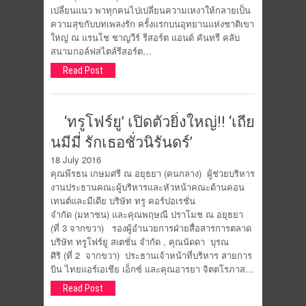
เปลี่ยนแนว พาทุกคนไปเปลี่ยนความเหงาให้กลายเป็น
ความสุขกับบทเพลงรัก ครั้งแรกบนอุทยานแห่งชาติเขา
ใหญ่ ณ แรนโช ชาญวีร์ รีสอร์ต แอนด์ คันทรี คลับ
สนามกอล์ฟสไตล์รีสอร์ต…
Read Post
‘ทรูโฟร์ยู’ เปิดตัวยิ่งใหญ่!! ‘เถีย
นมีมี่ รักเธอชั่วนิรันดร์’
18 July 2016
คุณพีรธน เกษมศรี ณ อยุธยา (คนกลาง) ผู้ช่วยบริหาร
งานประธานคณะผู้บริหารและหัวหน้าคณะด้านคอน
เทนต์และมีเดีย บริษัท ทรู คอร์ปอเรชั่น
จำกัด (มหาชน) และคุณพฤษณี ปราโมช ณ อยุธยา
(ที่ 3 จากขวา) รองผู้อำนวยการฝ่ายสื่อสารการตลาด
บริษัท ทรูโฟร์ยู สเตชั่น จำกัด , คุณนัดดา บุรณ
ศิริ (ที่ 2 จากขวา) ประธานเจ้าหน้าที่บริหาร สายการ
บิน ไทยแอร์เอเชีย เอ็กซ์ และคุณอารยา จิตตโรภาส…
Read Post