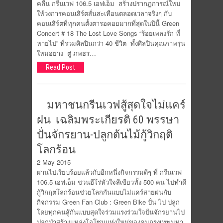
คลื่น กรีนเวฟ 106.5 เอฟเอ็ม สร้างปรากฎการณ์ใหม่
ให้วงการคอนเสิร์ตสั่นสะเทือนตลอดเวลาจริงๆ กับ
คอนเสิร์ตที่ทุกคนตั้งตารอคอยมากที่สุดในปีนี้ Green
Concert # 18 The Lost Love Songs “ร้อยเพลงรัก ที่
หายไป” ที่รวมศิลปินกว่า 40 ชีวิต ทั้งศิลปินคุณภาพรุ่น
ใหม่อย่าง ตู่ ภพธร…
Read Post
มหาชนกรีนเวฟสู้สุดใจไม่แคร์
ฝน เฉลิมพระเกียรติ 60 พรรษา
ปั่นจักรยาน-ปลูกต้นไม้กู้วิกฤติ
โลกร้อน
2 May 2015
ผ่านไปเรียบร้อยแล้วกับอีกหนึ่งกิจกรรมดีๆ ที่ กรีนเวฟ
106.5 เอฟเอ็ม ชวนฮีโร่หัวใจสีเขียวทั้ง 500 คน ไปทำดี
กู้วิกฤตโลกร้อนช่วยโลกกันแบบไม่แคร์สายฝนกับ
กิจกรรม Green Fan Club : Green Bike ปั่น ไป ปลูก
โดยทุกคนสู้กันแบบสุดใจร่วมแรงร่วมใจปั่นจักรยานไป
ปลูกป่าสร้างแหล่งโอโซนแห่งใหม่ของคนกรุงเทพมหา