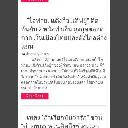
“ไอฟาย..แต๊งกิ้ว..เลิฟยู้” ติด
อันดับ 2 หนังทำเงิน สูงสุดตลอด
กาล..ในเมืองไทยและดังไกลต่าง
แดน
14 January 2015
หลังจากที่ภาพยนตร์โรแมนติก คอมเมอดี้ “ไอ
ฟาย..แต๊งกิ้ว..เลิฟยู้” ของผู้กำกับ เมษ ธราธร ค่าย จีที
เอช เข้าฉายมาจนครบ 5 สัปดาห์ ก็ได้สร้างสถิติที่ไม่มี
ใครคาดถึง ด้วยการทำเงินติดอันดับ 2 หนังทำเงินสูงสุด
ตลอดกาลในประเทศไทยไปเรียบร้อยแล้ว โดยทำเงิน
326.10 ล้านบาท…
Read Post
เพลง “ถ้าเรียกมันว่ารัก” ชวน
“ตู่” ภพธร หวนคิดถึงช่วงเวลา