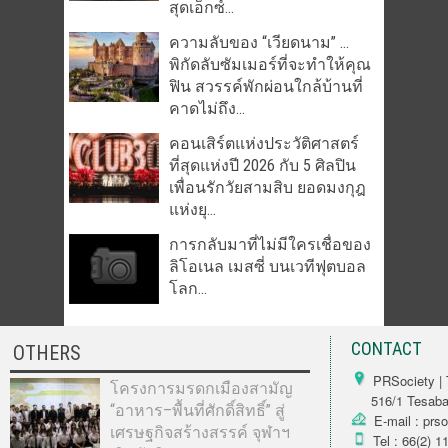
สุดเอ็กซ์...
ความลับของ “เวียดนาม” …
พิกัดลับซัมเมอร์ที่จะทำให้คุณ
ฟิน สวรรค์พักผ่อนใกล้บ้านที่
คาดไม่ถึง...
คอนเสิร์ตแห่งประวัติศาสตร์
ที่สุดแห่งปี 2026 กับ 5 ศิลปิน
เพื่อนรักวัยสามสิบ ยอดมงกุฎ
แห่งยุ...
การกลับมาที่ไม่มีใครเชื่อของ
ลิโอเนล เมสซี่ บนเวทีฟุตบอล
โลก...
CONTACT
OTHERS
PRSociety | 
โครงการมรดกเมืองสามัญ
516/1 Tesabarn
“อาหาร–พื้นที่ศักดิ์สิทธิ์” สู่
E-mail : prs
เศรษฐกิจสร้างสรรค์ จุฬาฯ
Tel : 66(2) 1