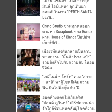
“เพิร์ธ-แซนต้า” เปิดปาร์ตี้สุด
มันส์ ไฮป์แฟนๆ ลุกเต้นยก
ฮอลล์! ในงาน “PERTH SANTA
DEVIL̵...
Chato Studio ชวนทุกคนออก
ตามหา Scrapbook ของ Bianca
ผ่าน House of Bianca ป๊อปอัพ
เอ็กซ์พีเรี...
เมื่อเวทีแห่งฝันกลายเป็นลาน
ฆาตกรรม “มิ้นต์-ปราง-แป้ง”
ร่วมดิ่งลึกไปกับความลับ ในออ
ริจินัล...
“เจมีไนน์ – โฟร์ท” ควง “สกาย
– นานิ” พาผู้โชคดีเติมความ
ฟิน บินไปฟีลกู๊ด กับ “O...
ฮอตห้างแตกไม่เกินจริง!
“ปอนด์-ภูวินทร์” เสิร์ฟความน่า
รักใกล้ชิดแฟนคลับผู้โชคดีงาน