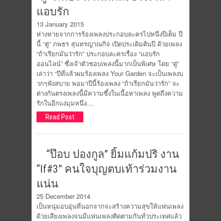
แอบรัก
13 January 2015
ห่างหายจากการร้องเพลงประกอบละครไปหนึ่งปีเต็ม ปี
นี้ “ตู่” ภพธร สุนทรญาณกิจ เปิดประเดิมต้นปี ด้วยเพลง
“ถ้าเรียกมันว่ารัก” ประกอบละครเรื่อง “แอบรัก
ออนไลน์” ซึ่งเจ้าตัวชอบเพลงนี้มากเป็นพิเศษ โดย “ตู่”
เล่าว่า “ปีที่แล้วผมร้องเพลง Your Garden จะเป็นเพลงบ
วกๆฟังสบาย พอมาปีนี้ร้องเพลง “ถ้าเรียกมันว่ารัก” จะ
ต่างกันตรงเพลงนี้มีความซึ้งในเนื้อหาเพลง พูดถึงความ
รักในอีกแง่มุมหนึ่ง…
Read Post
“ป๊อบ ปองกูล” ยิ้มแก้มปริ งาน
“If#3” คนใจบุญตบเท้าร่วมงาน
แน่น
25 December 2014
เป็นหนุ่มอบอุ่นที่นอกจากจะสร้างความสุขให้แฟนเพลง
ด้วยเสียงเพลงจนมีแฟนเพลงติดตามกันทั่วประเทศแล้ว