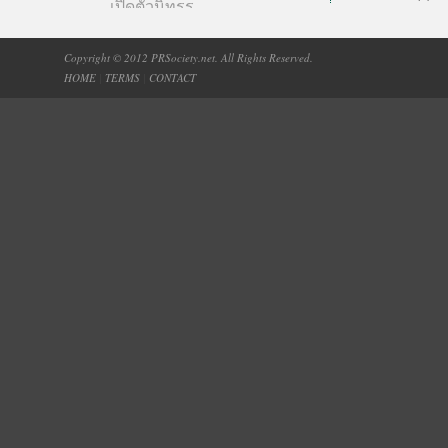
เปิดตัวนิทรร...
Copyright © 2012 PRSociety.net. All Rights Reserved.
HOME
|
TERMS
|
CONTACT