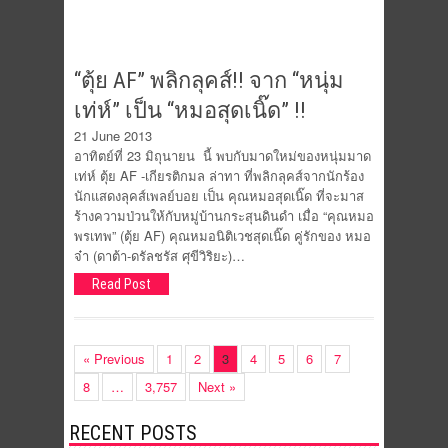
“ตุ้ย AF” พลิกลุคส์!! จาก “หนุ่ม
เท่ห์” เป็น “หมอสุดเนิ๊ด” !!
21 June 2013
อาทิตย์ที่ 23 มิถุนายน นี้ พบกับมาดใหม่ของหนุ่มมาด
เท่ห์ ตุ้ย AF -เกียรติกมล ล่าทา ที่พลิกลุคส์จากนักร้อง
นักแสดงลุคส์เพลย์บอย เป็น คุณหมอสุดเนิ๊ด ที่จะมาส
ร้างความป่วนให้กับหมู่บ้านกระสุนดินดำ เมื่อ “คุณหมอ
พรเทพ” (ตุ้ย AF) คุณหมอนิติเวชสุดเนิ๊ด คู่รักของ หมอ
จ๋า (ดาต้า-ดรัลชรัส ศุขีวิริยะ)…
Read Post
« Previous
1
2
3
4
5
6
7
8
…
3,757
Next »
RECENT POSTS