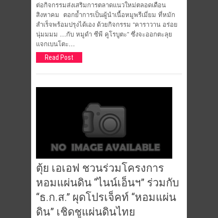
ต่อกิจกรรมส่งเสริมการตลาดแนวใหม่ตลอดเดือน
สิงหาคม ตอกย้ำการเป็นผู้นำเนื้อหมูพรีเมี่ยม ที่หมัก
สำเร็จพร้อมปรุงได้เอง ด้วยกิจกรรม “คาราวาน อร่อย
นุ่มมมม …กับ หมูดำ ซีพี คูโรบูตะ” ซึ่งจะออกตะลุย
แจกเบนโตะ…
Read Post
ตุ้ย เอเอฟ ชวนร่วมโครงการ
หอมแผ่นดิน “ไนน์เอ็นฯ” ร่วมกับ
“ธ.ก.ส.” ผุดโปรเจ็คท์ “หอมแผ่น
ดิน” เชิดชูแผ่นดินไทย