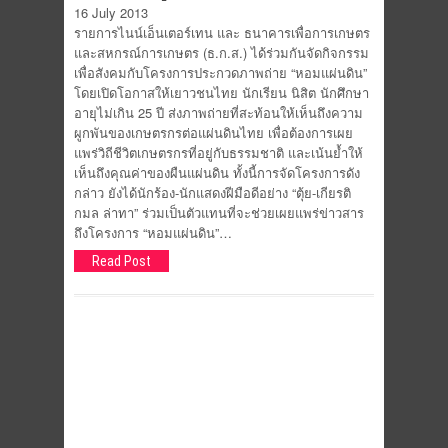
16 July 2013
รายการไนน์เอ็นเตอร์เทน และ ธนาคารเพื่อการเกษตร
และสหกรณ์การเกษตร (ธ.ก.ส.) ได้ร่วมกันจัดกิจกรรม
เพื่อสังคมกับโครงการประกวดภาพถ่าย “หอมแผ่นดิน”
โดยเปิดโอกาสให้เยาวชนไทย นักเรียน นิสิต นักศึกษา
อายุไม่เกิน 25 ปี ส่งภาพถ่ายที่สะท้อนให้เห็นถึงความ
ผูกพันของเกษตรกรต่อแผ่นดินไทย เพื่อต้องการเผย
แพร่วิถีชีวิตเกษตรกรที่อยู่กับธรรมชาติ และเน้นย้ำให้
เห็นถึงคุณค่าของผืนแผ่นดิน ทั้งนี้การจัดโครงการดัง
กล่าว ยังได้นักร้อง-นักแสดงฝีมือดีอย่าง “ตุ้ย-เกียรติ
กมล ล่าทา” ร่วมเป็นตัวแทนที่จะช่วยเผยแพร่ข่าวสาร
ถึงโครงการ “หอมแผ่นดิน”…
Read Post