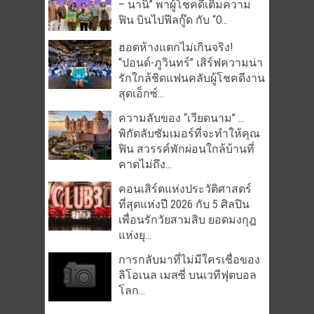
– นานิ” พาผู้โชคดีเติมความ
ฟิน บินไปฟีลกู๊ด กับ “O...
ฮอตห้างแตกไม่เกินจริง!
“ปอนด์-ภูวินทร์” เสิร์ฟความน่า
รักใกล้ชิดแฟนคลับผู้โชคดีงาน
สุดเอ็กซ์...
ความลับของ “เวียดนาม” …
พิกัดลับซัมเมอร์ที่จะทำให้คุณ
ฟิน สวรรค์พักผ่อนใกล้บ้านที่
คาดไม่ถึง...
คอนเสิร์ตแห่งประวัติศาสตร์
ที่สุดแห่งปี 2026 กับ 5 ศิลปิน
เพื่อนรักวัยสามสิบ ยอดมงกุฎ
แห่งยุ...
การกลับมาที่ไม่มีใครเชื่อของ
ลิโอเนล เมสซี่ บนเวทีฟุตบอล
โลก...