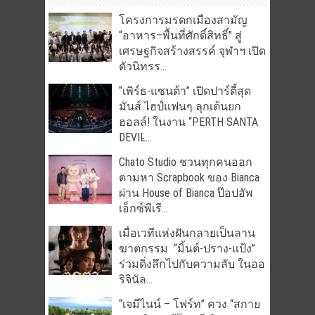
โครงการมรดกเมืองสามัญ
“อาหาร–พื้นที่ศักดิ์สิทธิ์” สู่
เศรษฐกิจสร้างสรรค์ จุฬาฯ เปิด
ตัวนิทรร...
“เพิร์ธ-แซนต้า” เปิดปาร์ตี้สุด
มันส์ ไฮป์แฟนๆ ลุกเต้นยก
ฮอลล์! ในงาน “PERTH SANTA
DEVIL̵...
Chato Studio ชวนทุกคนออก
ตามหา Scrapbook ของ Bianca
ผ่าน House of Bianca ป๊อปอัพ
เอ็กซ์พีเรี...
เมื่อเวทีแห่งฝันกลายเป็นลาน
ฆาตกรรม “มิ้นต์-ปราง-แป้ง”
ร่วมดิ่งลึกไปกับความลับ ในออ
ริจินัล...
“เจมีไนน์ – โฟร์ท” ควง “สกาย