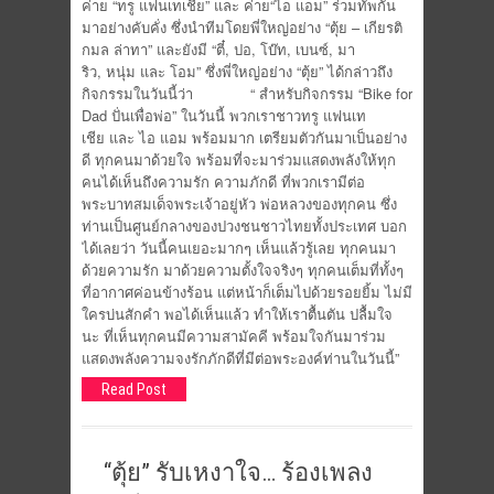
ค่าย “ทรู แฟนเทเชีย” และ ค่าย“ไอ แอม” ร่วมทัพกัน
มาอย่างคับคั่ง ซึ่งนำทีมโดยพี่ใหญ่อย่าง “ตุ้ย – เกียรติ
กมล ล่าทา” และยังมี “ตี๋, ปอ, โบ๊ท, เบนซ์, มา
ริว, หนุ่ม และ โอม” ซึ่งพี่ใหญ่อย่าง “ตุ้ย” ได้กล่าวถึง
กิจกรรมในวันนี้ว่า “ สำหรับกิจกรรม “Bike for
Dad ปั่นเพื่อพ่อ” ในวันนี้ พวกเราชาวทรู แฟนเท
เชีย และ ไอ แอม พร้อมมาก เตรียมตัวกันมาเป็นอย่าง
ดี ทุกคนมาด้วยใจ พร้อมที่จะมาร่วมแสดงพลังให้ทุก
คนได้เห็นถึงความรัก ความภักดี ที่พวกเรามีต่อ
พระบาทสมเด็จพระเจ้าอยู่หัว พ่อหลวงของทุกคน ซึ่ง
ท่านเป็นศูนย์กลางของปวงชนชาวไทยทั้งประเทศ บอก
ได้เลยว่า วันนี้คนเยอะมากๆ เห็นแล้วรู้เลย ทุกคนมา
ด้วยความรัก มาด้วยความตั้งใจจริงๆ ทุกคนเต็มที่ทั้งๆ
ที่อากาศค่อนข้างร้อน แต่หน้าก็เต็มไปด้วยรอยยิ้ม ไม่มี
ใครบ่นสักคำ พอได้เห็นแล้ว ทำให้เราตื้นตัน ปลื้มใจ
นะ ที่เห็นทุกคนมีความสามัคคี พร้อมใจกันมาร่วม
แสดงพลังความจงรักภักดีที่มีต่อพระองค์ท่านในวันนี้”
Read Post
“ตุ้ย” รับเหงาใจ… ร้องเพลง