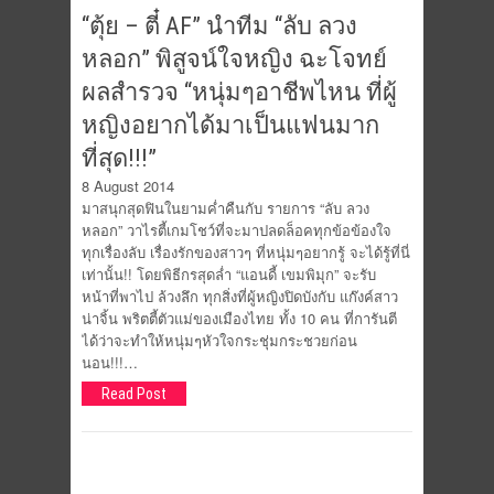
“ตุ้ย – ตี๋ AF” นำทีม “ลับ ลวง
หลอก” พิสูจน์ใจหญิง ฉะโจทย์
ผลสำรวจ “หนุ่มๆอาชีพไหน ที่ผู้
หญิงอยากได้มาเป็นแฟนมาก
ที่สุด!!!”
8 August 2014
มาสนุกสุดฟินในยามค่ำคืนกับ รายการ “ลับ ลวง
หลอก” วาไรตี้เกมโชว์ที่จะมาปลดล็อคทุกข้อข้องใจ
ทุกเรื่องลับ เรื่องรักของสาวๆ ที่หนุ่มๆอยากรู้ จะได้รู้ที่นี่
เท่านั้น!! โดยพิธีกรสุดล่ำ “แอนดี้ เขมพิมุก” จะรับ
หน้าที่พาไป ล้วงลึก ทุกสิ่งที่ผู้หญิงปิดบังกับ แก๊งค์สาว
น่าจิ้น พริตตี้ตัวแม่ของเมืองไทย ทั้ง 10 คน ที่การันตี
ได้ว่าจะทำให้หนุ่มๆหัวใจกระชุ่มกระชวยก่อน
นอน!!!…
Read Post