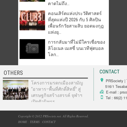
คาดไม่ถึง...
คอนเสิร์ตแห่งประวัติศาสตร์
ที่สุดแห่งปี 2026 กับ 5 ศิลปิน
เพื่อนรักวัยสามสิบ ยอดมงกุฎ
แห่งยุ...
การกลับมาที่ไม่มีใครเชื่อของ
ลิโอเนล เมสซี่ บนเวทีฟุตบอล
โลก...
CONTACT
OTHERS
PRSociety | 
โครงการมรดกเมืองสามัญ
516/1 Tesabarn
“อาหาร–พื้นที่ศักดิ์สิทธิ์” สู่
E-mail : prs
เศรษฐกิจสร้างสรรค์ จุฬาฯ
Tel : 66(2) 1
เปิดตัวนิทรร...
Copyright © 2012 PRSociety.net. All Rights Reserved.
HOME
|
TERMS
|
CONTACT