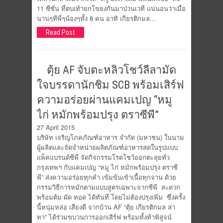
11 ซีซั่น ที่ตบเท้ายกโขยงกันมาป่วนเวที แน่นอนว่าเมื่อ
นานๆทีพี่ๆน้องๆทั้ง 8 คน อาทิ เกียรติกมล…
Read Post
ตุ้ย AF จับตะหลิวโชว์ลีลามัด
ใจบรรดานักชิม SCB พร้อมเสิร์ฟ
ความอร่อยผ่านแคมเปญ “หมู
ไก่ หมักพร้อมปรุง ตราซีพี”
27 April 2015
บริษัท เจริญโภคภัณฑ์อาหาร จำกัด (มหาชน) ในนาม
ผู้ผลิตและจัดจำหน่ายผลิตภัณฑ์อาหารสดในรูปแบบ
แพ็คแบรนด์ซีพี จัดกิจกรรมโรดโชว์ออกตะลุยทั่ว
กรุงเทพฯ กับแคมเปญ “หมู ไก่ หมักพร้อมปรุง ตราซี
พี” ส่งความอร่อยทุกคำ เข้มข้นเข้าเนื้อทุกจาน ด้วย
กรรมวิธีการหมักตามแบบสูตรเฉพาะจากซีพี สะดวก
พร้อมต้ม ผัด ทอด ได้ทันที โดยไม่ต้องปรุงเพิ่ม ซึ่งครั้ง
นี้หนุ่มหล่อ เสียงดี จากบ้าน AF “ตุ้ย เกียรติกมล ล่า
ทา” ได้ร่วมขบวนการออกเสิร์ฟ พร้อมทั้งท้าพิสูจน์