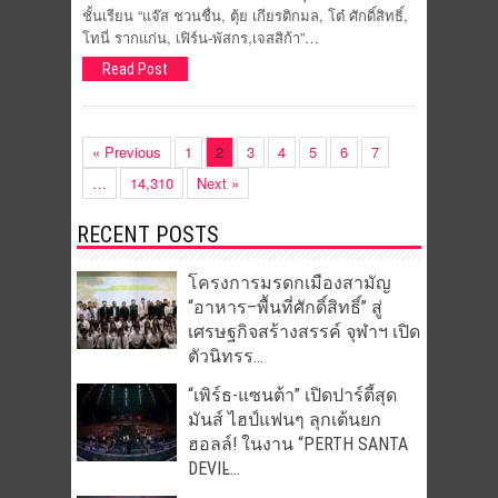
ชั้นเรียน “แจ๊ส ชวนชื่น, ตุ้ย เกียรติกมล, โต๋ ศักดิ์สิทธิ์,
โทนี่ รากแก่น, เฟิร์น-พัสกร,เจสสิก้า”…
Read Post
« Previous
1
2
3
4
5
6
7
…
14,310
Next »
RECENT POSTS
โครงการมรดกเมืองสามัญ
“อาหาร–พื้นที่ศักดิ์สิทธิ์” สู่
เศรษฐกิจสร้างสรรค์ จุฬาฯ เปิด
ตัวนิทรร...
“เพิร์ธ-แซนต้า” เปิดปาร์ตี้สุด
มันส์ ไฮป์แฟนๆ ลุกเต้นยก
ฮอลล์! ในงาน “PERTH SANTA
DEVIL̵...