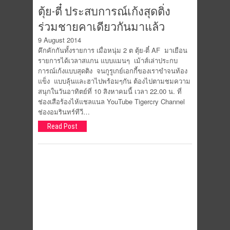
ตุ้ย-ตี๋ ประสบการณ์เก้งสุดติ่ง
ร่วมชายคาเดียวกันมาแล้ว
9 August 2014
คึกคักกันทั้งรายการ เมื่อหนุ่ม 2 ต ตุ้ย-ตี๋ AF มาเยือน
รายการได้เวลาสแกน แบบแมนๆ เม้าส์เล่าประกบ
การณ์เก้งแบบสุดติง จนกูรูเกย์เอกกี้ของเราขำจนท้อง
แข็ง แบบลุ้นและฮาไปพร้อมๆกัน ต้องไปตามชมความ
สนุกในวันอาทิตย์ที่ 10 สิงหาคมนี้ เวลา 22.00 น. ที่
ช่องเสือร้องไห้แชลแนล YouTube Tigercry Channel
ช่องอมรินทร์ทีวี…
Read Post