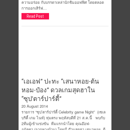
ความอร่อย กับบรรดาเหล่านักชิมออฟฟิศ โดยตลอด
การออกเสิร์ฟ…
Read Post
“เอเอฟ” ปะทะ “เสนาหอย-ต้น
หอม-ป๋อง” ดวลเกมสุดฮาใน
“ซุป’ตาร์ปาร์ตี้”
20 August 2014
รายการ “ซุป’ตาร์ปาร์ตี้ Celebrity game Night” (เซเล
บริตี้ เกม ไนท์) ทุ่มตรง พฤหัสบดีที่ 21 ส.ค.นี้ พบกับ
2ทีมผู้เข้าแข่งขัน ทีมแรกนำโดย คุณอ๊อฟ-
อนัตตา (จากทางบ้าน) โดยมี ก๊วนสุดฮา เสนาหอย, ดี