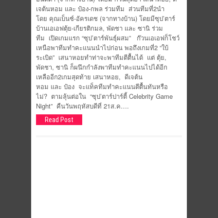
เจต้นหอม และ ป๋อง-กพล ร่วมทีม ส่วนทีมที่2นำ
โดย คุณเบ็นซ์-อัครเดช (จากทางบ้าน) โดยมีซุป’ตาร์
บ้านเอเอฟตุ้ย-เกียรติกมล, พัดชา และ ซานิ ร่วม
ทีม เปิดเกมแรก “ซุป’ตาร์พันธุ์ผสม” ก๊วนเอเอฟก็โชว์
เหนือพาทีมทำคะแนนนำไปก่อน พอถึงเกมที่2 “ใบ้
ระเบิด” เสนาหอยทำท่าจะพาทีมตีตื้นได้ แต่ ตุ้ย,
พัดชา, ซานิ ก็ผนึกกำลังพาทีมทำคะแนนไปได้อีก
เหลืออีก2เกมสุดท้าย เสนาหอย, ดีเจต้น
หอม และ ป๋อง จะแท็คทีมทำคะแนนตีตื้นทันหรือ
ไม่? ตามลุ้นต่อใน “ซุป’ตาร์ปาร์ตี้ Celebrity Game
Night” คืนวันพฤหัสบดีที่ 21ส.ค….
Read Post