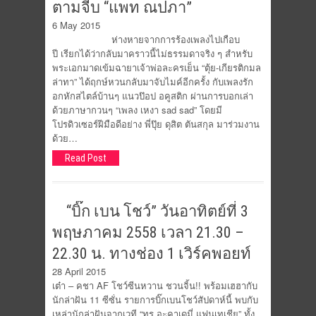
ตามจีบ “แพท ณปภา”
6 May 2015
ห่างหายจากการร้องเพลงไปเกือบ
ปี เรียกได้ว่ากลับมาคราวนี้ไม่ธรรมดาจริง ๆ สำหรับ
พระเอกมาดเข้มฉายาเจ้าพ่อละครเย็น “ตุ้ย-เกียรติกมล
ล่าทา” ได้ฤกษ์หวนกลับมาจับไมค์อีกครั้ง กับเพลงรัก
อกหักสไตล์บ้านๆ แนวป๊อป อคูสติก ผ่านการบอกเล่า
ด้วยภาษากวนๆ “เพลง เหงา sad sad” โดยมี
โปรดิวเซอร์ฝีมือดีอย่าง พี่ปุ๊ย ดุสิต ตันสกุล มาร่วมงาน
ด้วย…
Read Post
“บิ๊ก เบน โชว์” วันอาทิตย์ที่ 3
พฤษภาคม 2558 เวลา 21.30 –
22.30 น. ทางช่อง 1 เวิร์คพอยท์
28 April 2015
เต๋า – คชา AF โชว์ซีนหวาน ชวนจิ้น!! พร้อมเฮฮากับ
นักล่าฝัน 11 ซีซั่น รายการบิ๊กเบนโชว์สัปดาห์นี้ พบกับ
เหล่านักล่าฝันจากเวที “ทรู อะคาเดมี่ แฟนเทเชีย” ทั้ง