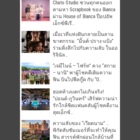
Chato Studio ชวนทุกคนออก
ตามหา Scrapbook ของ Bianca
ผ่าน House of Bianca ป๊อปอัพ
เอ็กซ์พีเรี...
เมื่อเวทีแห่งฝันกลายเป็นลาน
ฆาตกรรม “มิ้นต์-ปราง-แป้ง”
ร่วมดิ่งลึกไปกับความลับ ในออ
ริจินัล...
“เจมีไนน์ – โฟร์ท” ควง “สกาย
– นานิ” พาผู้โชคดีเติมความ
ฟิน บินไปฟีลกู๊ด กับ “O...
ฮอตห้างแตกไม่เกินจริง!
“ปอนด์-ภูวินทร์” เสิร์ฟความน่า
รักใกล้ชิดแฟนคลับผู้โชคดีงาน
สุดเอ็กซ์...
ความลับของ “เวียดนาม” …
พิกัดลับซัมเมอร์ที่จะทำให้คุณ
ฟิน สวรรค์พักผ่อนใกล้บ้านที่