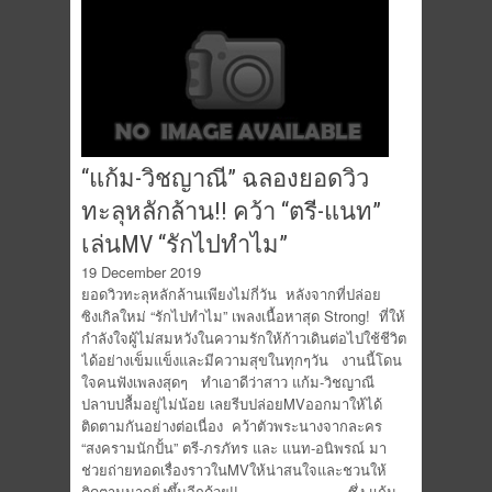
“แก้ม-วิชญาณี” ฉลองยอดวิว
ทะลุหลักล้าน!! คว้า “ตรี-แนท”
เล่นMV “รักไปทำไม”
19 December 2019
ยอดวิวทะลุหลักล้านเพียงไม่กี่วัน หลังจากที่ปล่อย
ซิงเกิลใหม่ “รักไปทำไม” เพลงเนื้อหาสุด Strong! ที่ให้
กำลังใจผู้ไม่สมหวังในความรักให้ก้าวเดินต่อไปใช้ชีวิต
ได้อย่างเข็มแข็งและมีความสุขในทุกๆวัน งานนี้โดน
ใจคนฟังเพลงสุดๆ ทำเอาดีว่าสาว แก้ม-วิชญาณี
ปลาบปลื้มอยู่ไม่น้อย เลยรีบปล่อยMVออกมาให้ได้
ติดตามกันอย่างต่อเนื่อง คว้าตัวพระนางจากละคร
“สงครามนักปั้น” ตรี-ภรภัทร และ แนท-อนิพรณ์ มา
ช่วยถ่ายทอดเรื่องราวในMVให้น่าสนใจและชวนให้
ติดตามมากยิ่งขึ้นอีกด้วย!! ซึ่ง แก้ม-