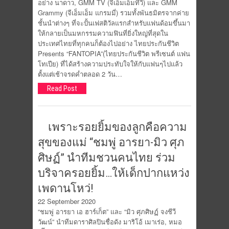
อย่าง นาดาว, GMM TV (จีเอ็มเอ็มทีวี) และ GMM
Grammy (จีเอ็มเอ็ม แกรมมี่) รวมทั้งพันธมิตรจากค่าย
ชั้นนำต่างๆ ที่จะปั้นเฟสติวัลแรกสำหรับแฟนด้อมขึ้นมา
ให้กลายเป็นมหกรรมความฟินที่ยิ่งใหญ่ที่สุดใน
ประเทศไทยที่ทุกคนก็ต้องไปอย่าง ไทยประกันชีวิต
Presents “FANTOPIA”(ไทยประกันชีวิต พรีเซนต์ แฟน
โทเปีย) ที่ได้สร้างความประทับใจให้กับแฟนๆไปแล้ว
ตั้งแต่เช้าจรดค่ำตลอด 2 วัน…
Read Post
เพราะรอยยิ้มของลูกคือความ
สุขของแม่ “ชมพู่ อารยา-มิว ศุภ
ศิษฏ์” นำทีมชวนคนไทย ร่วม
บริจาครอยยิ้ม…ให้เด็กปากแหว่ง
เพดานโหว่!
22 September 2020
“ชมพู่ อารยา เอ ฮาร์เก็ต” และ “มิว ศุภศิษฏ์ จงชีวี
วัฒน์” นำทีมดาราศิลปินชื่อดัง มาริโอ้ เมาเร่อ, หมอ