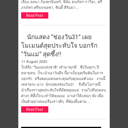
เจี๊ยบ ลลนา ก้องธรนินทร์, ฟิล์ม ธนภัทร กาวิละ, ตรี
ภรภัทร ศรีขจรเดชา, ซินดี้ สิรินยา…
Read Post
นักแสดง “ช่องวัน31” เผย
โมเมนต์สุดประทับใจ บอกรัก
“วันแม่” สุดซึ้ง!!
11 August 2020
ใกล้ถึง “วันแม่แห่งชาติ” เข้ามาทุกที ซึ่งในทุกๆ ปี
หลายคน ก็จะนำเอาวันดีๆ นี้มาเป็นจุดเริ่มต้นในการ
บอกรัก หรือตอบแทนพระคุณกับคุณแม่ตัวเอง งานนี้
เหล่าพระ-นาง นักแสดงช่องวัน31 จึงถือโอกาสนี้
นำเรื่องราวสุดประทับใจที่มีต่อคุณแม่ รวมไปถึงแพลน
ต่างๆ ที่ตั้งใจจะทำให้คุณแม่ มาเล่าให้แฟนๆ ฟัง เพื่อ
เป็นตัวอย่างของเรื่องราวดีๆ ที่ต้องยิ้มตาม…
Read Post