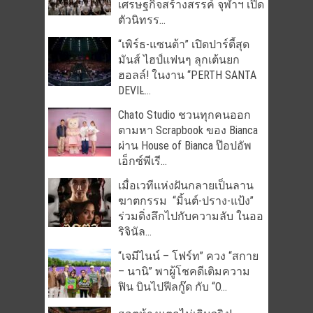
เศรษฐกิจสร้างสรรค์ จุฬาฯ เปิด
ตัวนิทรร...
“เพิร์ธ-แซนต้า” เปิดปาร์ตี้สุด
มันส์ ไฮป์แฟนๆ ลุกเต้นยก
ฮอลล์! ในงาน “PERTH SANTA
DEVIL̵...
Chato Studio ชวนทุกคนออก
ตามหา Scrapbook ของ Bianca
ผ่าน House of Bianca ป๊อปอัพ
เอ็กซ์พีเรี...
เมื่อเวทีแห่งฝันกลายเป็นลาน
ฆาตกรรม “มิ้นต์-ปราง-แป้ง”
ร่วมดิ่งลึกไปกับความลับ ในออ
ริจินัล...
“เจมีไนน์ – โฟร์ท” ควง “สกาย
– นานิ” พาผู้โชคดีเติมความ
ฟิน บินไปฟีลกู๊ด กับ “O...