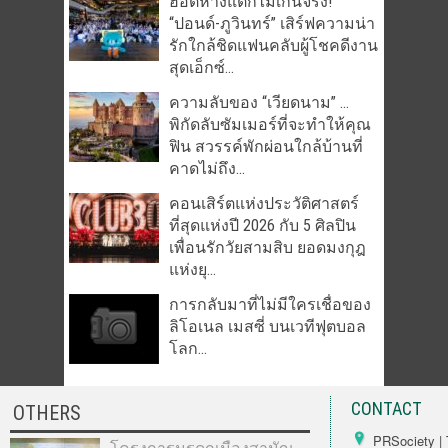
ฮอตห้างแตกไม่เกินจริง!
“ปอนด์-ภูวินทร์” เสิร์ฟความน่า
รักใกล้ชิดแฟนคลับผู้โชคดีงาน
สุดเอ็กซ์...
ความลับของ “เวียดนาม” …
พิกัดลับซัมเมอร์ที่จะทำให้คุณ
ฟิน สวรรค์พักผ่อนใกล้บ้านที่
คาดไม่ถึง...
คอนเสิร์ตแห่งประวัติศาสตร์
ที่สุดแห่งปี 2026 กับ 5 ศิลปิน
เพื่อนรักวัยสามสิบ ยอดมงกุฎ
แห่งยุ...
การกลับมาที่ไม่มีใครเชื่อของ
ลิโอเนล เมสซี่ บนเวทีฟุตบอล
โลก...
CONTACT
OTHERS
PRSociety | 