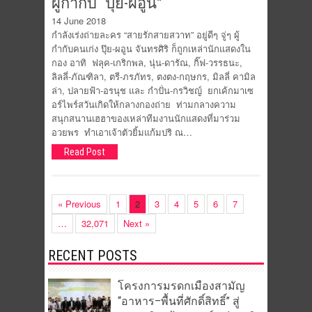
ผู้กำกับ “ปุ๊ย-ผอูน”
14 June 2018
กำลังเร่งถ่ายละคร “สายรักสายสวาท” อยู่ดีๆ จู่ๆ ผู้
กำกับคนเก่ง ปุ๊ย-ผอูน จันทรศิริ ก็ถูกเหล่านักแสดงใน
กอง อาทิ ฟลุค-เกริกพล, นุ่น-ดารัณ, กิ๊ฟ-วรรธนะ,
ลิลลี่-ภัณฑิลา, ตรี-ภรภัทร, ตงตง-กฤษกร, มิลลี่ คามิล
ล่า, ปลายฟ้า-อรนุช และ กำปั่น-กรวิชญ์ ยกเค้กมาเซ
อร์ไพร์สวันเกิดให้กลางกองถ่าย ท่ามกลางความ
สนุกสนานเฮฮาของเหล่าทีมงานนักแสดงที่มาร่วม
อวยพร ทำเอาเจ้าตัวยิ้มแก้มปริ ณ…
Read Post
« Previous
1
2
3
4
5
6
7
…
32,071
Next »
RECENT POSTS
โครงการมรดกเมืองสามัญ
“อาหาร–พื้นที่ศักดิ์สิทธิ์” สู่