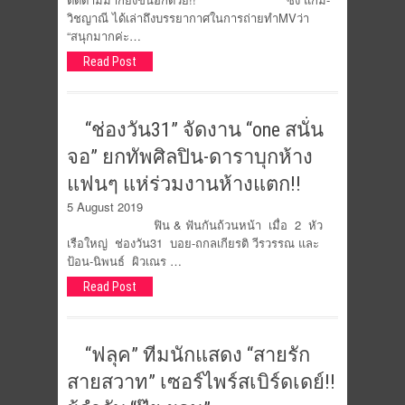
วิชญาณี ได้เล่าถึงบรรยากาศในการถ่ายทำMVว่า
“สนุกมากค่ะ…
Read Post
“ช่องวัน31” จัดงาน “one สนั่น
จอ” ยกทัพศิลปิน-ดาราบุกห้าง
แฟนๆ แห่ร่วมงานห้างแตก!!
5 August 2019
ฟิน & ฟันกันถ้วนหน้า เมื่อ 2 หัว
เรือใหญ่ ช่องวัน31 บอย-ถกลเกียรติ วีรวรรณ และ
ป้อน-นิพนธ์ ผิวเณร …
Read Post
“ฟลุค” ทีมนักแสดง “สายรัก
สายสวาท” เซอร์ไพร์สเบิร์ดเดย์!!