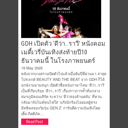
GDH เปิดตัว ‘ดีว่า..ราวี’ หนังคอม
เมดี้เวรี่บันเทิงส่งท้ายปี10
ธันวาคมนี้ ในโรงภาพยนตร์
19 May 2025
หลังจากบวงสรวงเปิดตัวไปแล้วเมื่อต้นปีที่ผ่านมา ล่าสุด
โปรเจกต์ BEAUTY AND THE BEAT จาก GDH ก็ได้
ฤกษ์งามยามสนุก เปิดตัวชื่อหนังภาษาไทย ‘ดีว่า..ราวี’
เป็นที่เรียบร้อย ​‘ดีว่า..ราวี’ เรื่องราวการห้ำหั่นกลาง
สมรภูมิคอนเสิร์ต ระหว่าง ‘ดีว่าสองล้านตลับ’ ที่หวน
กลับมาจับไมค์พ่นไฟใส่ ‘แก๊งนักร้องไอดอลผู้ทรง
อิทธิพลของวัยรุ่น GEN Z’ การันตีความบันเทิงโดย
เติ้ล-กิตติภัค…
Read Post