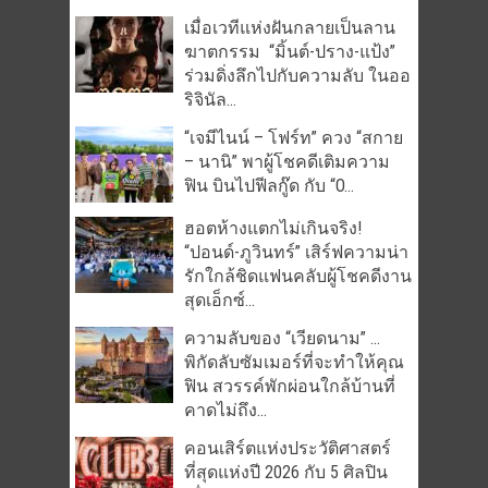
เมื่อเวทีแห่งฝันกลายเป็นลาน
ฆาตกรรม “มิ้นต์-ปราง-แป้ง”
ร่วมดิ่งลึกไปกับความลับ ในออ
ริจินัล...
“เจมีไนน์ – โฟร์ท” ควง “สกาย
– นานิ” พาผู้โชคดีเติมความ
ฟิน บินไปฟีลกู๊ด กับ “O...
ฮอตห้างแตกไม่เกินจริง!
“ปอนด์-ภูวินทร์” เสิร์ฟความน่า
รักใกล้ชิดแฟนคลับผู้โชคดีงาน
สุดเอ็กซ์...
ความลับของ “เวียดนาม” …
พิกัดลับซัมเมอร์ที่จะทำให้คุณ
ฟิน สวรรค์พักผ่อนใกล้บ้านที่
คาดไม่ถึง...
คอนเสิร์ตแห่งประวัติศาสตร์
ที่สุดแห่งปี 2026 กับ 5 ศิลปิน