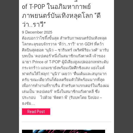
of T-POP ในอภิมหากาพย์
ภาพยนตร์บันเทิงหลุดโลก “ดี
ว่า..ราวี”
9 December 2025
ต้องบอกว่าโซจึ้งขั้นสุด สำหรับภาพยนตร์บันเทิงหลุด
โลกทะลุขอบจักรวาล “ดีว่า..ราวี” จาก GDH ที่คว้า
ศิลปินสุดฮอต “นุนิว – ชวรินทร์ เพริศพิริยะวงศ์” มารับ
บทเป็น ‘คอปเตอร์’หนึ่งในสมาชิกแก๊งตาคลี เจ้าของ
ฉายา Prince of T-POP ผู้มีเสียงสูงแปดออกเทฟระดับ
กระจกร้าว แถมเขายังพร้อมเปิดศึกชิงแสง แย่งไมค์
ฟาดกันให้ไฟลุก! “นุนิว” เผยว่า “ตื่นเต้นและสนุกมาก
ครับ ขณะเดียวกันก็ต้องเตรียมตัวให้พร้อมมากที่สุด
เพื่อการทำงานที่ราบรื่น สำหรับคาแรกเตอร์ในเรื่องผม
เล่นเป็น ‘คอปเตอร์’ หนึ่งในสมาชิกแก๊งตาคลี ซึ่ง
ประกอบ ไปด้วย ‘พิตตา พี’ (รับบทโดย ปิงปอง –
ธงชัย…
Read Post