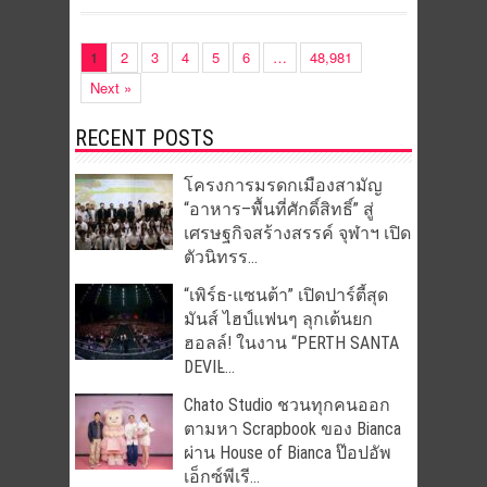
1
2
3
4
5
6
…
48,981
Next »
RECENT POSTS
โครงการมรดกเมืองสามัญ
“อาหาร–พื้นที่ศักดิ์สิทธิ์” สู่
เศรษฐกิจสร้างสรรค์ จุฬาฯ เปิด
ตัวนิทรร...
“เพิร์ธ-แซนต้า” เปิดปาร์ตี้สุด
มันส์ ไฮป์แฟนๆ ลุกเต้นยก
ฮอลล์! ในงาน “PERTH SANTA
DEVIL̵...
Chato Studio ชวนทุกคนออก
ตามหา Scrapbook ของ Bianca
ผ่าน House of Bianca ป๊อปอัพ
เอ็กซ์พีเรี...