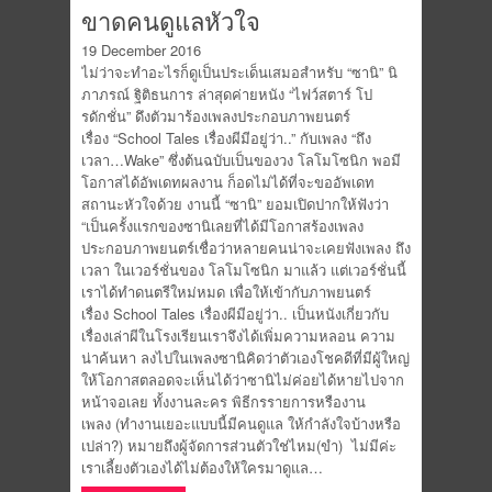
ขาดคนดูแลหัวใจ
19 December 2016
ไม่ว่าจะทำอะไรก็ดูเป็นประเด็นเสมอสำหรับ “ซานิ” นิ
ภาภรณ์ ฐิติธนการ ล่าสุดค่ายหนัง “ไฟว์สตาร์ โป
รดักชั่น” ดึงตัวมาร้องเพลงประกอบภาพยนตร์
เรื่อง “School Tales เรื่องผีมีอยู่ว่า..” กับเพลง “ถึง
เวลา…Wake” ซึ่งต้นฉบับเป็นของวง โลโมโซนิก พอมี
โอกาสได้อัพเดทผลงาน ก็อดไม่ได้ที่จะขออัพเดท
สถานะหัวใจด้วย งานนี้ “ซานิ” ยอมเปิดปากให้ฟังว่า
“เป็นครั้งแรกของซานิเลยที่ได้มีโอกาสร้องเพลง
ประกอบภาพยนตร์เชื่อว่าหลายคนน่าจะเคยฟังเพลง ถึง
เวลา ในเวอร์ชั่นของ โลโมโซนิก มาแล้ว แต่เวอร์ชั่นนี้
เราได้ทำดนตรีใหม่หมด เพื่อให้เข้ากับภาพยนตร์
เรื่อง School Tales เรื่องผีมีอยู่ว่า.. เป็นหนังเกี่ยวกับ
เรื่องเล่าผีในโรงเรียนเราจึงได้เพิ่มความหลอน ความ
น่าค้นหา ลงไปในเพลงซานิคิดว่าตัวเองโชคดีที่มีผู้ใหญ่
ให้โอกาสตลอดจะเห็นได้ว่าซานิไม่ค่อยได้หายไปจาก
หน้าจอเลย ทั้งงานละคร พิธีกรรายการหรืองาน
เพลง (ทำงานเยอะแบบนี้มีคนดูแล ให้กำลังใจบ้างหรือ
เปล่า?) หมายถึงผู้จัดการส่วนตัวใช่ไหม(ขำ) ไม่มีค่ะ
เราเลี้ยงตัวเองได้ไม่ต้องให้ใครมาดูแล…