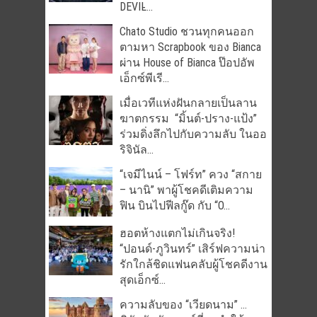
DEVIL̵...
Chato Studio ชวนทุกคนออก
ตามหา Scrapbook ของ Bianca
ผ่าน House of Bianca ป๊อปอัพ
เอ็กซ์พีเรี...
เมื่อเวทีแห่งฝันกลายเป็นลาน
ฆาตกรรม “มิ้นต์-ปราง-แป้ง”
ร่วมดิ่งลึกไปกับความลับ ในออ
ริจินัล...
“เจมีไนน์ – โฟร์ท” ควง “สกาย
– นานิ” พาผู้โชคดีเติมความ
ฟิน บินไปฟีลกู๊ด กับ “O...
ฮอตห้างแตกไม่เกินจริง!
“ปอนด์-ภูวินทร์” เสิร์ฟความน่า
รักใกล้ชิดแฟนคลับผู้โชคดีงาน
สุดเอ็กซ์...
ความลับของ “เวียดนาม” …