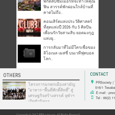
พิกัดลับซัมเมอร์ที่จะทำให้คุณ
ฟิน สวรรค์พักผ่อนใกล้บ้านที่
คาดไม่ถึง...
คอนเสิร์ตแห่งประวัติศาสตร์
ที่สุดแห่งปี 2026 กับ 5 ศิลปิน
เพื่อนรักวัยสามสิบ ยอดมงกุฎ
แห่งยุ...
การกลับมาที่ไม่มีใครเชื่อของ
ลิโอเนล เมสซี่ บนเวทีฟุตบอล
โลก...
CONTACT
OTHERS
PRSociety | 
โครงการมรดกเมืองสามัญ
516/1 Tesabarn
“อาหาร–พื้นที่ศักดิ์สิทธิ์” สู่
E-mail : prs
เศรษฐกิจสร้างสรรค์ จุฬาฯ
Tel : 66(2) 1
เปิดตัวนิทรร...
Copyright © 2012 PRSociety.net. All Rights Reserved.