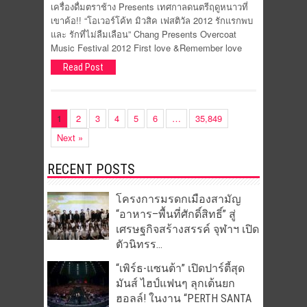
เครื่องดื่มตราช้าง Presents เทศกาลดนตรีฤดูหนาวที่
เขาค้อ!! “โอเวอร์โค้ท มิวสิค เฟสติวัล 2012 รักแรกพบ
และ รักที่ไม่ลืมเลือน” Chang Presents Overcoat
Music Festival 2012 First love &Remember love
Read Post
1
2
3
4
5
6
…
35,849
Next »
RECENT POSTS
โครงการมรดกเมืองสามัญ
“อาหาร–พื้นที่ศักดิ์สิทธิ์” สู่
เศรษฐกิจสร้างสรรค์ จุฬาฯ เปิด
ตัวนิทรร...
“เพิร์ธ-แซนต้า” เปิดปาร์ตี้สุด
มันส์ ไฮป์แฟนๆ ลุกเต้นยก
ฮอลล์! ในงาน “PERTH SANTA