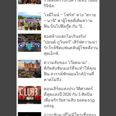
ร่วมดิ่งลึกไปกับความลับ ในออ
ริจินัล...
“เจมีไนน์ – โฟร์ท” ควง “สกาย
– นานิ” พาผู้โชคดีเติมความ
ฟิน บินไปฟีลกู๊ด กับ “O...
ฮอตห้างแตกไม่เกินจริง!
“ปอนด์-ภูวินทร์” เสิร์ฟความน่า
รักใกล้ชิดแฟนคลับผู้โชคดีงาน
สุดเอ็กซ์...
ความลับของ “เวียดนาม” …
พิกัดลับซัมเมอร์ที่จะทำให้คุณ
ฟิน สวรรค์พักผ่อนใกล้บ้านที่
คาดไม่ถึง...
คอนเสิร์ตแห่งประวัติศาสตร์
ที่สุดแห่งปี 2026 กับ 5 ศิลปิน
เพื่อนรักวัยสามสิบ ยอดมงกุฎ
แห่งยุ...
การกลับมาที่ไม่มีใครเชื่อของ