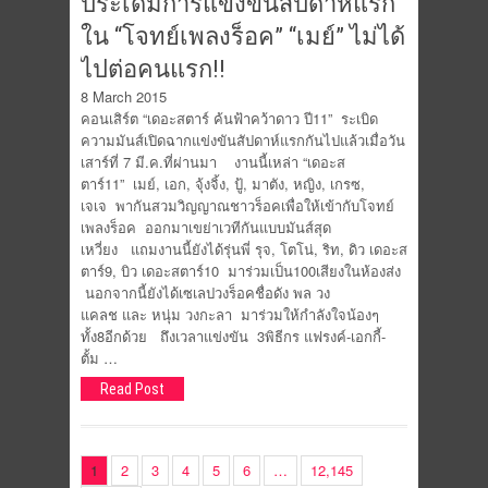
ประเดิมการแข่งขันสัปดาห์แรก
ใน “โจทย์เพลงร็อค” “เมย์” ไม่ได้
ไปต่อคนแรก!!
8 March 2015
คอนเสิร์ต “เดอะสตาร์ ค้นฟ้าคว้าดาว ปี11” ระเบิด
ความมันส์เปิดฉากแข่งขันสัปดาห์แรกกันไปแล้วเมื่อวัน
เสาร์ที่ 7 มี.ค.ที่ผ่านมา งานนี้เหล่า “เดอะส
ตาร์11” เมย์, เอก, จุ้งจิ้ง, ปู้, มาตัง, หญิง, เกรซ,
เจเจ พากันสวมวิญญาณชาวร็อคเพื่อให้เข้ากับโจทย์
เพลงร็อค ออกมาเขย่าเวทีกันแบบมันส์สุด
เหวี่ยง แถมงานนี้ยังได้รุ่นพี่ รุจ, โตโน่, ริท, ดิว เดอะส
ตาร์9, บิว เดอะสตาร์10 มาร่วมเป็น100เสียงในห้องส่ง
นอกจากนี้ยังได้เซเลปวงร็อคชื่อดัง พล วง
แคลช และ หนุ่ม วงกะลา มาร่วมให้กำลังใจน้องๆ
ทั้ง8อีกด้วย ถึงเวลาแข่งขัน 3พิธีกร แฟรงค์-เอกกี้-
ตั้ม …
Read Post
1
2
3
4
5
6
…
12,145