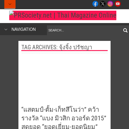
NAVIGATION
TAG ARCHIVES:
จุ้งจิ้ง ปรัชญา
“แสตมป์-ตั้ม-เก็ทสึโนว่า” คว้า
รางวัล “แบง มิวสิก อวอร์ด 2015”
สุดยอด “ยอดเยี่ยม-ยอดนิยม”