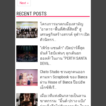
Next »
RECENT POSTS
โครงการมรดกเมืองสามัญ
“อาหาร–พื้นที่ศักดิ์สิทธิ์” สู่
เศรษฐกิจสร้างสรรค์ จุฬาฯ เปิด
ตัวนิทรร...
“เพิร์ธ-แซนต้า” เปิดปาร์ตี้สุด
มันส์ ไฮป์แฟนๆ ลุกเต้นยก
ฮอลล์! ในงาน “PERTH SANTA
DEVIL̵...
Chato Studio ชวนทุกคนออก
ตามหา Scrapbook ของ Bianca
ผ่าน House of Bianca ป๊อปอัพ
เอ็กซ์พีเรี...
เมื่อเวทีแห่งฝันกลายเป็นลาน
ฆาตกรรม “มิ้นต์-ปราง-แป้ง”