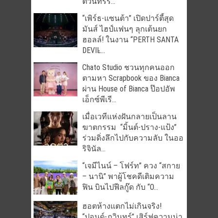
ตัวนิทรร...
“เพิร์ธ-แซนต้า” เปิดปาร์ตี้สุด
มันส์ ไฮป์แฟนๆ ลุกเต้นยก
ฮอลล์! ในงาน “PERTH SANTA
DEVIL̵...
Chato Studio ชวนทุกคนออก
ตามหา Scrapbook ของ Bianca
ผ่าน House of Bianca ป๊อปอัพ
เอ็กซ์พีเรี...
เมื่อเวทีแห่งฝันกลายเป็นลาน
ฆาตกรรม “มิ้นต์-ปราง-แป้ง”
ร่วมดิ่งลึกไปกับความลับ ในออ
ริจินัล...
“เจมีไนน์ – โฟร์ท” ควง “สกาย
– นานิ” พาผู้โชคดีเติมความ
ฟิน บินไปฟีลกู๊ด กับ “O...
ฮอตห้างแตกไม่เกินจริง!
“ปอนด์-ภูวินทร์” เสิร์ฟความน่า