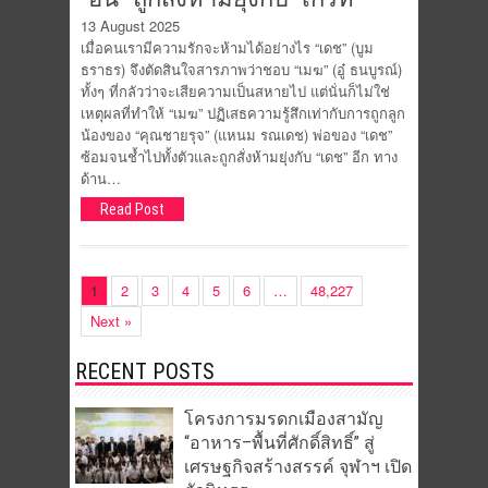
13 August 2025
เมื่อคนเรามีความรักจะห้ามได้อย่างไร “เดช” (บูม
ธราธร) จึงตัดสินใจสารภาพว่าชอบ “เมฆ” (อู๋ ธนบูรณ์)
ทั้งๆ ที่กลัวว่าจะเสียความเป็นสหายไป แต่นั่นก็ไม่ใช่
เหตุผลที่ทำให้ “เมฆ” ปฏิเสธความรู้สึกเท่ากับการถูกลูก
น้องของ “คุณชายรุจ” (แหนม รณเดช) พ่อของ “เดช”
ซ้อมจนช้ำไปทั้งตัวและถูกสั่งห้ามยุ่งกับ “เดช” อีก ทาง
ด้าน…
Read Post
1
2
3
4
5
6
…
48,227
Next »
RECENT POSTS
โครงการมรดกเมืองสามัญ
“อาหาร–พื้นที่ศักดิ์สิทธิ์” สู่
เศรษฐกิจสร้างสรรค์ จุฬาฯ เปิด