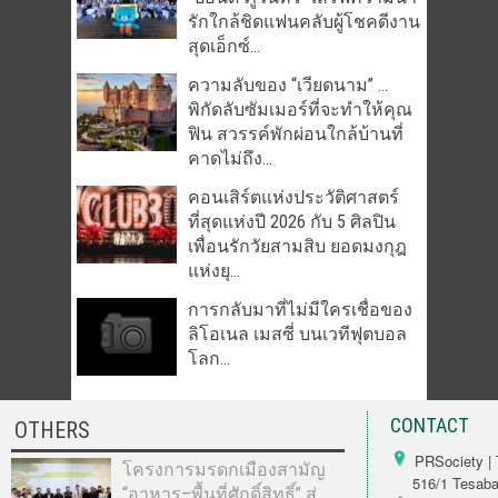
รักใกล้ชิดแฟนคลับผู้โชคดีงาน
สุดเอ็กซ์...
ความลับของ “เวียดนาม” …
พิกัดลับซัมเมอร์ที่จะทำให้คุณ
ฟิน สวรรค์พักผ่อนใกล้บ้านที่
คาดไม่ถึง...
คอนเสิร์ตแห่งประวัติศาสตร์
ที่สุดแห่งปี 2026 กับ 5 ศิลปิน
เพื่อนรักวัยสามสิบ ยอดมงกุฎ
แห่งยุ...
การกลับมาที่ไม่มีใครเชื่อของ
ลิโอเนล เมสซี่ บนเวทีฟุตบอล
โลก...
CONTACT
OTHERS
PRSociety | 
โครงการมรดกเมืองสามัญ
516/1 Tesabarn
“อาหาร–พื้นที่ศักดิ์สิทธิ์” สู่