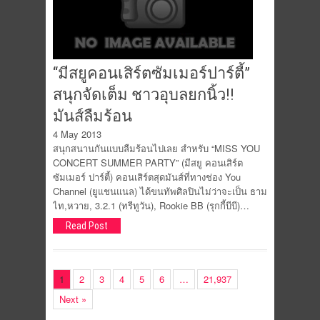
“มีสยูคอนเสิร์ตซัมเมอร์ปาร์ตี้”
สนุกจัดเต็ม ชาวอุบลยกนิ้ว!!
มันส์ลืมร้อน
4 May 2013
สนุกสนานกันแบบลืมร้อนไปเลย สำหรับ “MISS YOU
CONCERT SUMMER PARTY” (มีสยู คอนเสิร์ต
ซัมเมอร์ ปาร์ตี้) คอนเสิร์ตสุดมันส์ที่ทางช่อง You
Channel (ยูแชนแนล) ได้ขนทัพศิลปินไม่ว่าจะเป็น ธาม
ไท,หวาย, 3.2.1 (ทรีทูวัน), Rookie BB (รุกกี้บีบี)…
Read Post
1
2
3
4
5
6
…
21,937
Next »