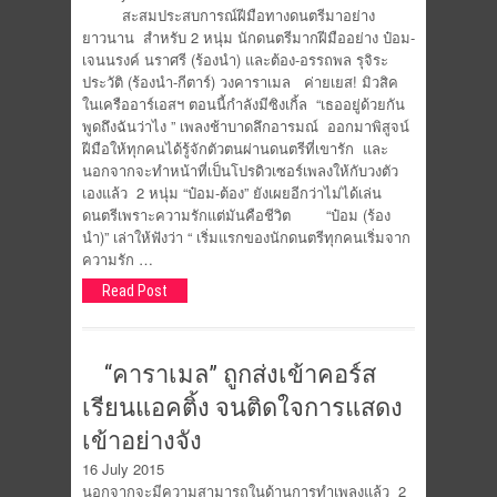
สะสมประสบการณ์ฝีมือทางดนตรีมาอย่าง
ยาวนาน สำหรับ 2 หนุ่ม นักดนตรีมากฝีมืออย่าง ป๋อม-
เจนนรงค์ นราศรี (ร้องนำ) และต้อง-อรรถพล รุจิระ
ประวัติ (ร้องนำ-กีตาร์) วงคาราเมล ค่ายเยส! มิวสิค
ในเครืออาร์เอสฯ ตอนนี้กำลังมีซิงเกิ้ล “เธออยู่ด้วยกัน
พูดถึงฉันว่าไง ” เพลงช้าบาดลึกอารมณ์ ออกมาพิสูจน์
ฝีมือให้ทุกคนได้รู้จักตัวตนผ่านดนตรีที่เขารัก และ
นอกจากจะทำหน้าที่เป็นโปรดิวเซอร์เพลงให้กับวงตัว
เองแล้ว 2 หนุ่ม “ป๋อม-ต้อง” ยังเผยอีกว่าไม่ได้เล่น
ดนตรีเพราะความรักแต่มันคือชีวิต “ป๋อม (ร้อง
นำ)” เล่าให้ฟังว่า “ เริ่มแรกของนักดนตรีทุกคนเริ่มจาก
ความรัก …
Read Post
“คาราเมล” ถูกส่งเข้าคอร์ส
เรียนแอคติ้ง จนติดใจการแสดง
เข้าอย่างจัง
16 July 2015
นอกจากจะมีความสามารถในด้านการทำเพลงแล้ว 2