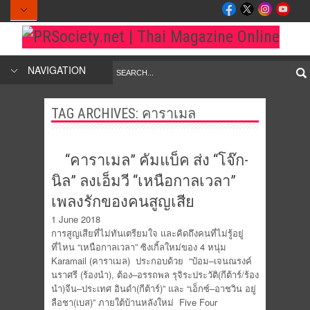
NAVIGATION
TAG ARCHIVES:
คาราเมล
“คาราเมล” คัมแบ็ค ส่ง “โจ๊ก-
นิล” ลงเอ็มวี “เหนือกาลเวลา”
เพลงรักของคนสูญเสีย
1 June 2018
การสูญเสียที่ไม่ทันเตรียมใจ และคิดถึงคนที่ไม่รู้อยู่
ที่ไหน “เหนือกาลเวลา” ซิงเกิ้ลใหม่ของ 4 หนุ่ม
Karamail (คาราเมล) ประกอบด้วย “ป๋อม–เจนณรงค์
นราศรี (ร้องนำ), ต้อง–อรรถพล รุจิระประวัติ(กีต้าร์/ร้อง
นำ)จีน–ประเทศ อินดำ(กีต้าร์)” และ “เอ็กซ์–อาชวิน อยู่
ลือชา(เบส)” ภายใต้บ้านหลังใหม่ Five Four