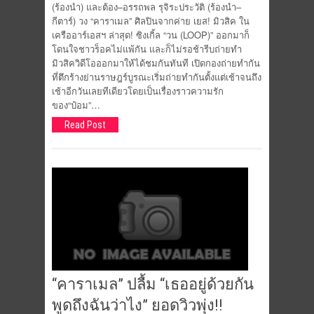
(ร้องนำ) และต้อง–อรรถพล รุจิระประวัติ (ร้องนำ–
กีตาร์) วง “คาราเมล” ศิลปินจากค่าย เยส! มิวสิค ใน
เครืออาร์เอสฯ ล่าสุด! ซิงเกิ้ล “วน (LOOP)” ออกมาก็
โดนใจชาวร็อคไม่แพ้กัน และก็ไม่รอช้ารีบถ่ายทำ
มิวสิควิดีโอออกมาให้ได้ชมกันทันที เปิดกองถ่ายทำกัน
ที่ตึกร้างย่านราษฎร์บูรณะเริ่มถ่ายทำกันตั้งแต่เช้าจนถึง
เช้าอีกวันเลยทีเดียวโดยเป็นเรื่องราวความรัก
ของ“ป๋อม”…
Read Post
“คาราเมล” ปลื้ม “เธออยู่ด้วยกัน
พูดถึงฉันว่าไง” ยอดวิวพุ่ง!!