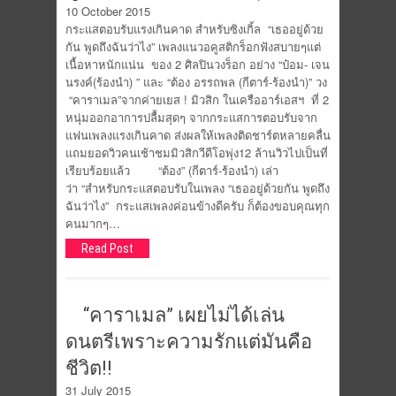
10 October 2015
กระแสตอบรับแรงเกินคาด สำหรับซิงเกิ้ล “เธออยู่ด้วย
กัน พูดถึงฉันว่าไง” เพลงแนวอคูสติกร็อกฟังสบายๆแต่
เนื้อหาหนักแน่น ของ 2 ศิลปินวงร็อก อย่าง “ป๋อม- เจน
นรงค์(ร้องนำ) ” และ “ต้อง อรรถพล (กีตาร์-ร้องนำ)” วง
“คาราเมล”จากค่ายเยส ! มิวสิก ในเครืออาร์เอสฯ ที่ 2
หนุ่มออกอาการปลื้มสุดๆ จากกระแสการตอบรับจาก
แฟนเพลงแรงเกินคาด ส่งผลให้เพลงติดชาร์ตหลายคลื่น
แถมยอดวิวคนเช้าชมมิวสิกวีดีโอพุ่ง12 ล้านวิวไปเป็นที่
เรียบร้อยแล้ว “ต้อง” (กีตาร์-ร้องนำ) เล่า
ว่า “สำหรับกระแสตอบรับในเพลง “เธออยู่ด้วยกัน พูดถึง
ฉันว่าไง” กระแสเพลงค่อนข้างดีครับ ก็ต้องขอบคุณทุก
คนมากๆ…
Read Post
“คาราเมล” เผยไม่ได้เล่น
ดนตรีเพราะความรักแต่มันคือ
ชีวิต!!
31 July 2015