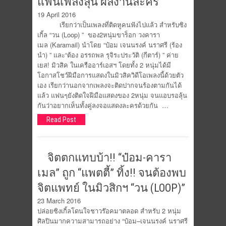
แฟนเพลงลุ้น ผลงานละคร
19 April 2016
เรียกว่าเป็นเพลงที่ติดหูคนฟังไปแล้ว สำหรับซิง
เกิ้ล “วน (Loop) ” ของ2หนุ่มขาร็อก วงคารา
เมล (Karamail) นำโดย “ป๋อม เจนนรงค์ นราศรี (ร้อง
นำ) ” และ“ต้อง อรรถพล รุจิระประวัติ (กีตาร์) ” ค่าย
เยส! มิวสิค ในเครืออาร์เอสฯ โดยทั้ง 2 หนุ่มได้มี
โอกาสโชว์ฝีมือการแสดงในมิวสิควิดีโอเพลงนี้ด้วยตัว
เอง เรียกว่านอกจากเพลงจะติดปากจนร้องตามกันได้
แล้ว แฟนๆยังติดใจฝีมือแสดงของ 2หนุ่ม จนแอบรอลุ้น
กันว่าอยากเห็นทั้งคู่ลงจอแสดงละครด้วยกัน …
Read Post
จิตตกแทบบ้า!! “ป๋อม-คารา
เมล” ถูก “แพตตี้” ทิ้ง!! จนต้องพบ
จิตแพทย์ ในมิวสิกฯ “วน (LOOP)”
23 March 2016
ปล่อยซิงเกิ้ลโดนใจชาวร๊อคมาตลอด สำหรับ 2 หนุ่ม
ศิลปินมากความสามารถอย่าง “ป๋อม–เจนนรงค์ นราศรี