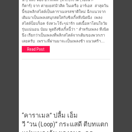
กีตาร์) จาก ค่ายเยส!มิวสิค ในเครือ อาร์เอส ล่าสุดวัน
นี้ขอพลิกสไตล์เป็นคาราเมลรสชาติใหม่ ฉีกแนวจาก
เดิมมาเป็นเพลงสนุกสดใสกับซิงเกิ้ลหึงนิดนึง เพลง
สไตล์ป็อบร็อค จังหวะโจ๊ะๆน่ารัก แต่เนื้อหาโดนใจวัย
รุ่นแน่นอน ป๋อม พูดถึงซิงเกิ้ลนี้ว่า “ สำหรับเพลง หึงนิด
นึง เรียกว่าเป็นเพลงที่พลิกสไตล์จากเดิมของพวกเรา
เลยครับ เพราะที่ผ่านมาจะเป็นเพลงช้า แนวเศร้า…
Read Post
“คาราเมล” ปลื้ม เอ็ม
วี “วน (Loop)” กระแสดี ตีบทแตก