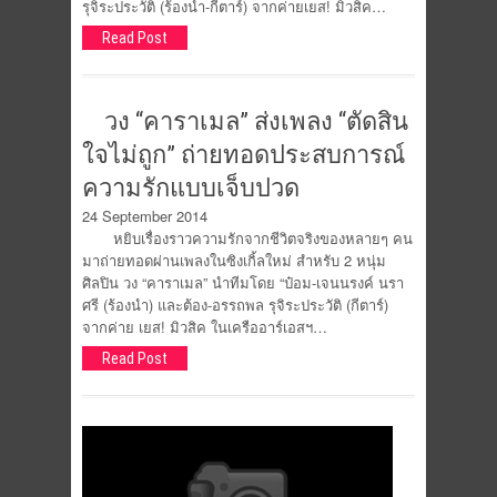
รุจิระประวัติ (ร้องนำ-กีตาร์) จากค่ายเยส! มิวสิค…
Read Post
วง “คาราเมล” ส่งเพลง “ตัดสิน
ใจไม่ถูก” ถ่ายทอดประสบการณ์
ความรักแบบเจ็บปวด
24 September 2014
หยิบเรื่องราวความรักจากชีวิตจริงของหลายๆ คน
มาถ่ายทอดผ่านเพลงในซิงเกิ้ลใหม่ สำหรับ 2 หนุ่ม
ศิลปิน วง “คาราเมล” นำทีมโดย “ป๋อม-เจนนรงค์ นรา
ศรี (ร้องนำ) และต้อง-อรรถพล รุจิระประวัติ (กีตาร์)
จากค่าย เยส! มิวสิค ในเครืออาร์เอสฯ…
Read Post