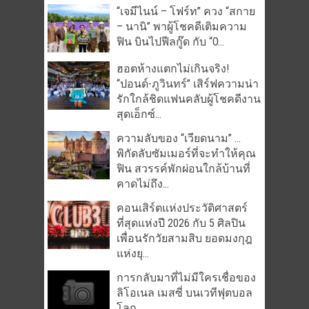
“เจมีไนน์ – โฟร์ท” ควง “สกาย
– นานิ” พาผู้โชคดีเติมความ
ฟิน บินไปฟีลกู๊ด กับ “O...
ฮอตห้างแตกไม่เกินจริง!
“ปอนด์-ภูวินทร์” เสิร์ฟความน่า
รักใกล้ชิดแฟนคลับผู้โชคดีงาน
สุดเอ็กซ์...
ความลับของ “เวียดนาม” …
พิกัดลับซัมเมอร์ที่จะทำให้คุณ
ฟิน สวรรค์พักผ่อนใกล้บ้านที่
คาดไม่ถึง...
คอนเสิร์ตแห่งประวัติศาสตร์
ที่สุดแห่งปี 2026 กับ 5 ศิลปิน
เพื่อนรักวัยสามสิบ ยอดมงกุฎ
แห่งยุ...
การกลับมาที่ไม่มีใครเชื่อของ
ลิโอเนล เมสซี่ บนเวทีฟุตบอล
โลก...