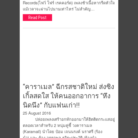
Records(ไฟว์ โฟร์ เรคคอร์ด) เพลงช้าเนื้อหากรีดหัวใจ
แม้เวลาจะผ่านไปนานเท่าไหร่ ไม่สำคัญ…
Read Post
“คาราเมล” ฉีกรสชาติใหม่ ส่งซิง
เกิ้ลสดใส ให้คนออกอาการ “หึง
นิดนึง” กับแฟนเก่า!!
25 August 2016
ปล่อยเพลงเศร้าอกหักออกมาให้ฮิตติดกระแสอยู่
ตลอดเวลาสำหรับ 2 หนุ่มคู่ซี้ วงคาราเมล
(Karamail) นำโดย ป๋อม เจนนรงค์ นราศรี (ร้อง
นำ) และ ต้อง อรรถพล รุจิระประวัติ (ร้องนำ-