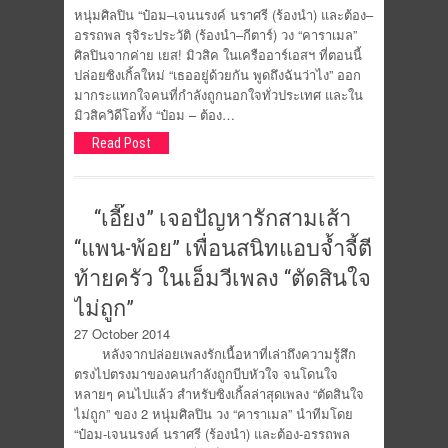
หนุ่มศิลปิน “ป๋อม–เจนนรงค์ นราศรี (ร้องนำ) และต้อง–
อรรถพล รุจิระประวัติ (ร้องนำ–กีตาร์) วง “คาราเมล”
ศิลปินจากค่าย เยส! มิวสิค ในเครืออาร์เอสฯ ที่ตอนนี้
ปล่อยซิงเกิ้ลใหม่ “เธออยู่ด้วยกัน พูดถึงฉันว่าไง” ออก
มากระแทกใจคนที่กำลังถูกนอกใจทั่วประเทศ และใน
มิวสิควิดีโอทั้ง “ป๋อม – ต้อง…
Read Post
“เอี๊ยง” เจอปัญหารักสามเส้า
“แพน-พ้อย” เพื่อนสนิทแอบจ้ำจี้ตี
ท้ายครัว ในเอ็มวีเพลง “ตัดสินใจ
ไม่ถูก”
27 October 2014
หลังจากปล่อยเพลงรักเนื้อหาที่เล่าถึงความรู้สึก
ตรงไปตรงมาของคนกำลังถูกบีบหัวใจ จนโดนใจ
หลายๆ คนไปแล้ว สำหรับซิงเกิ้ลล่าสุดเพลง “ตัดสินใจ
ไม่ถูก” ของ 2 หนุ่มศิลปิน วง “คาราเมล” นำทีมโดย
“ป๋อม-เจนนรงค์ นราศรี (ร้องนำ) และต้อง-อรรถพล