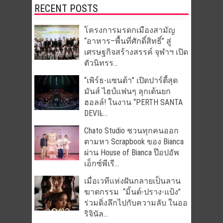
RECENT POSTS
โครงการมรดกเมืองสามัญ
“อาหาร–พื้นที่ศักดิ์สิทธิ์” สู่
เศรษฐกิจสร้างสรรค์ จุฬาฯ เปิด
ตัวนิทรร...
“เพิร์ธ-แซนต้า” เปิดปาร์ตี้สุด
มันส์ ไฮป์แฟนๆ ลุกเต้นยก
ฮอลล์! ในงาน “PERTH SANTA
DEVIL̵...
Chato Studio ชวนทุกคนออก
ตามหา Scrapbook ของ Bianca
ผ่าน House of Bianca ป๊อปอัพ
เอ็กซ์พีเรี...
เมื่อเวทีแห่งฝันกลายเป็นลาน
ฆาตกรรม “มิ้นต์-ปราง-แป้ง”
ร่วมดิ่งลึกไปกับความลับ ในออ
ริจินัล...