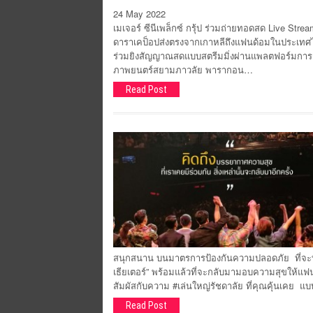
24 May 2022
เมเจอร์ ซีนีเพล็กซ์ กรุ้ป ร่วมถ่ายทอดสด Live Str
ดาราเคป็อปส่งตรงจากเกาหลีถึงแฟนด้อมในประเทศไทย
ร่วมยิงสัญญาณสดแบบสตรีมมิ่งผ่านแพลตฟอร์มการแ
ภาพยนตร์สยามภาวลัย พารากอน…
Read Post
สนุกสนาน บนมาตรการป้องกันความปลอดภัย ที่จะทำให
เธียเตอร์” พร้อมแล้วที่จะกลับมามอบความสุขให้แฟนๆ
สัมผัสกับความ #เล่นใหญ่รัชดาลัย ที่คุณคุ้นเค
Read Post