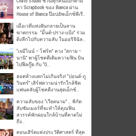
Chato Studio ชวนทุกคนออกตาม
หา Scrapbook ของ Bianca ผ่าน
House of Bianca ป๊อปอัพเอ็กซ์พีเรี...
เมื่อเวทีแห่งฝันกลายเป็นลาน
ฆาตกรรม “มิ้นต์-ปราง-แป้ง” ร่วม
ดิ่งลึกไปกับความลับ ในออริจินัล...
“เจมีไนน์ – โฟร์ท” ควง “สกาย –
นานิ” พาผู้โชคดีเติมความฟิน บิน
ไปฟีลกู๊ด กับ “O...
ฮอตห้างแตกไม่เกินจริง! “ปอนด์-ภู
วินทร์” เสิร์ฟความน่ารักใกล้ชิด
แฟนคลับผู้โชคดีงานสุดเอ็กซ์...
ความลับของ “เวียดนาม” … พิกัด
ลับซัมเมอร์ที่จะทำให้คุณฟิน
สวรรค์พักผ่อนใกล้บ้านที่คาดไม่
ถึง...
คอนเสิร์ตแห่งประวัติศาสตร์ ที่สุด