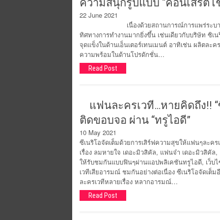
ความสนุกรูปแบบ “คอนเสิร์ตโช
22 June 2021
เนื่องด้วยสถานการณ์การแพร่ระบาดไวรัสโคโ
ทิศทางการทำงานมากยิ่งขึ้น เช่นเดียวกับบริษัท ซิเนร
จุดแข็งในด้านเอ็นเตอร์เทนเมนต์ อาทิเช่น ผลิตล
ความพร้อมในด้านโปรดักชั่น…
Read Post
แฟนละครเวที…หายคิดถึง!! “ซิเ
ติดขอบจอ ผ่าน “ทรูไอดี”
10 May 2021
ซีเนริโอจัดเต็มด้วยการเสิร์ฟความสุขให้แฟนๆละครเว
เรื่อง ลมหายใจ เดอะมิวสิคัล, แฟนจ๋า เดอะมิวสิคัล,
ให้รับชมกันแบบฟินๆผ่านแอปพลิเคชันทรูไอดี, เว็บไซ
เวทีเสียอารมณ์ ชมกันอย่างต่อเนื่อง ซีเนริโอจัดเต็
ละครเวทีหลายเรื่อง หลากอารมณ์…
Read Post