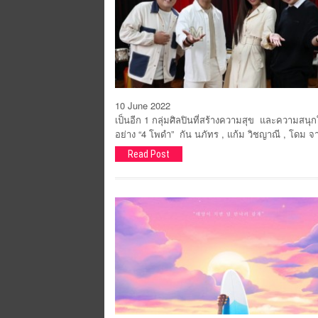
10 June 2022
เป็นอีก 1 กลุ่มศิลปินที่สร้างความสุข และความสนุกใ
อย่าง “4 โพดำ” กัน นภัทร , แก้ม วิชญาณี , โดม จาร
Read Post