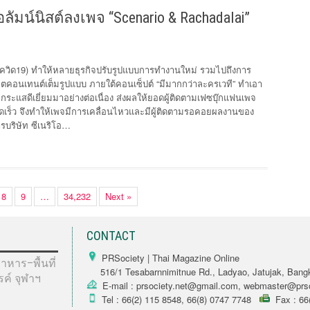
อลัมน์นิสต์ลงเพจ “Scenario & Rachadalai”
ิด19) ทำให้หลายธุรกิจปรับรูปแบบการทำงานใหม่ รวมไปถึงการ
ลิตคอนเทนต์เต็มรูปแบบ ภายใต้คอนเซ็ปต์ “มีมากกว่าละครเวที” ทำเอา
กระแสดีเยี่ยมมาอย่างต่อเนื่อง ส่งผลให้ยอดผู้ติดตามเฟซบุ๊กแฟนเพจ
วดเร็ว จึงทำให้เพจมีการเคลื่อนไหวและมีผู้ติดตามรอคอยผลงานของ
หารบริษัท ซีเนริโอ…
8
9
…
34,232
Next »
CONTACT
PRSociety | Thai Magazine Online
หาร–พื้นที่
516/1 Tesabarnnimitnue Rd., Ladyao, Jatujak, Bang
รรค์ จุฬาฯ
E-mail : prsociety.net@gmail.com, webmaster@prso
Tel : 66(2) 115 8548, 66(8) 0747 7748
Fax : 66(