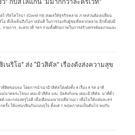
ว์” กับสโลแกน “มีมากกว่าละครเวที”
รนา (Covid-19) ส่งผลให้ธุรกิจหลาย ภาคส่วนต้องเปลี่ยน
ิโอ ที่เล็งเห็นถึงโอกาสอันดี ในการรองรับผู้ชมที่หลากหลาย อีกทั้งยังมี
ะคร, รายการ, ละครเวที ฯลฯ รวมทั้งศักยภาพในการสร้างสรรค์ผลงานและ
นริโอ” ส่ง “มิวสิคัล” เรื่องดังส่งความสุข
ทีติดขอบจอ โดยการนำเอามิวสิคัลโด่งดังทั้ง 4 เรื่อง 4 รส อาทิ
 แม่นาคพระโขนง เดอะมิวสิคัล และ บัลลังก์เมฆ เดอะมิวสิคัล มาตีตั๋ว
ต์ และกล่องทรูไอดี เมื่อเดือนเมษายนที่ผ่านมา เพื่อไม่ให้แฟนละคร
มอีกครั้ง ให้แฟนๆฟินกันแบบจุใจ ตั้งแต่ 1 พฤษภาคมเป็นต้นไป พบกับ