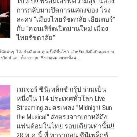
ไป 3 ปี!! พร้อมเสิร์ฟความสุข ฉลอง
การกลับมาเปิดการแสดงของ โรง
ละคร “เมืองไทยรัชดาลัย เธียเตอร์”
กับ “คอนเสิร์ตเปิดม่านใหม่ เมือง
ไทยรัชดาลัย”
ห้แฟนๆ ได้อย่างอิ่มเอมทุกครั้งที่ขึ้นโชว์ สำหรับแก๊งศิลปินคุณภาพ
ุวัฒน์ และ ตั้ม วราวุธ ซึ่งล่าสุดพวกเขาทั้ง 4…
เมเจอร์ ซีนีเพล็กซ์ กรุ้ป ร่วมเป็น
หนึ่งใน 114 ประเทศทั่วโลก Live
Streaming ละครเพลง “Midnight Sun
the Musical” ส่งตรงจากเกาหลีถึง
แฟนด้อมในไทย รอบเดียวเท่านั้น!!
28 พ.ค.นี้ ที่ พารากอน ซีนีเพล็กซ์