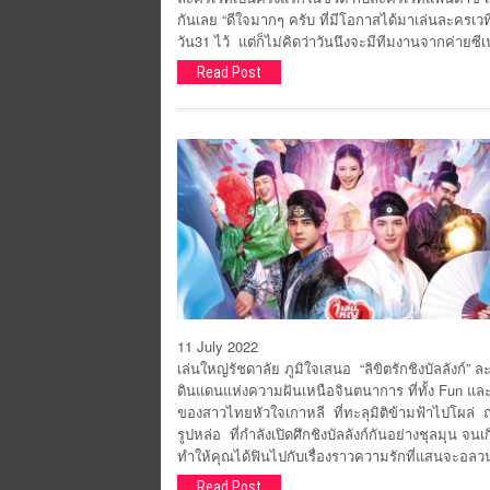
กันเลย “ดีใจมากๆ ครับ ที่มีโอกาสได้มาเล่นละครเวท
วัน31 ไว้ แต่ก็ไม่คิดว่าวันนึงจะมีทีมงานจากค่ายซ
Read Post
11 July 2022
เล่นใหญ่รัชดาลัย ภูมิใจเสนอ “ลิขิตรักชิงบัลลังก
ดินแดนแห่งความฝันเหนือจินตนาการ ที่ทั้ง Fun และ
ของสาวไทยหัวใจเกาหลี ที่ทะลุมิติข้ามฟ้าไปโผล
รูปหล่อ ที่กำลังเปิดศึกชิงบัลลังก์กันอย่างชุลมุน จนเกิ
ทำให้คุณได้ฟินไปกับเรื่องราวความรักที่แสนจะอลวน
Read Post