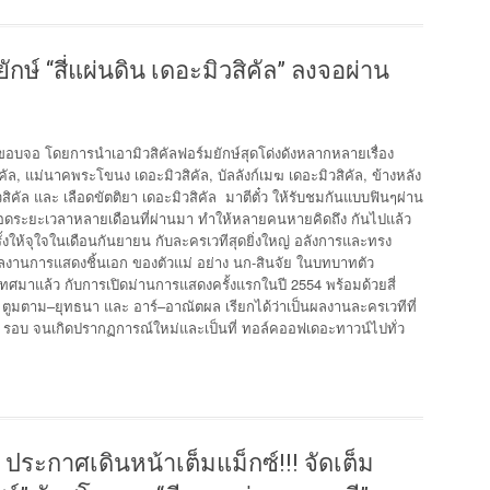
ักษ์ “สี่แผ่นดิน เดอะมิวสิคัล” ลงจอผ่าน
ขอบจอ โดยการนำเอามิวสิคัลฟอร์มยักษ์สุดโด่งดังหลากหลายเรื่อง
คัล, แม่นาคพระโขนง เดอะมิวสิคัล, บัลลังก์เมฆ เดอะมิวสิคัล, ข้างหลัง
สิคัล และ เลือดขัตติยา เดอะมิวสิคัล มาตีตั๋ว ให้รับชมกันแบบฟินๆผ่าน
ตลอดระยะเวลาหลายเดือนที่ผ่านมา ทำให้หลายคนหายคิดถึง กันไปแล้ว
้จุใจในเดือนกันยายน กับละครเวทีสุดยิ่งใหญ่ อลังการและทรง
ับผลงานการแสดงชิ้นเอก ของตัวแม่ อย่าง นก-สินจัย ในบทบาทตัว
ทศมาแล้ว กับการเปิดม่านการแสดงครั้งแรกในปี 2554 พร้อมด้วยสี่
, ตูมตาม–ยุทธนา และ อาร์–อาณัตผล เรียกได้ว่าเป็นผลงานละครเวทีที่
 รอบ จนเกิดปรากฏการณ์ใหม่และเป็นที่ ทอล์คออฟเดอะทาวน์ไปทั่ว
 ประกาศเดินหน้าเต็มแม็กซ์!!! จัดเต็ม