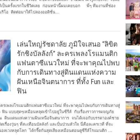
ีเป็นครั้งแรกในชีวิตเลย ก่อนหน้านี้ผมเคยบอก พี่ๆ ทีมงานที่ช่อง
ีเนริโอ ติดต่อมาให้ไปลองออดิชั่น…
เล่นใหญ่รัชดาลัย ภูมิใจเสนอ “ลิขิต
รักชิงบัลลังก์” ละครเพลงโรแมนติก
แฟนตาซีแนวใหม่ ที่จะพาคุณไปพบ
กับการเดินทางสู่ดินแดนแห่งความ
ฝันเหนือจินตนาการ ที่ทั้ง Fun และ
ฟิน
์” ละครเพลงโรแมนติกแฟนตาซีแนวใหม่ ที่จะพาคุณไปพบกับการเดินทางสู่
 ฟิน แบบสุดๆเหมือนหลุดเข้าไปอยู่ในซีรีส์ กับเรื่องราวการผจญภัย
่ ณ ดินแดนแห่งความฝันเหนือจินตนาการ จนได้เจอกับบรรดาองค์ชาย
ดเรื่องวุ่นๆ ที่สะเทือนบัลลังก์ และปั่นป่วนหัวใจ นี่คือละครเวที ที่จะ
อลเวงหลุดโลก ได้กรี๊ดกันสุดเสียงเหมือนตอนดูซีรีส์โรแมนติก …