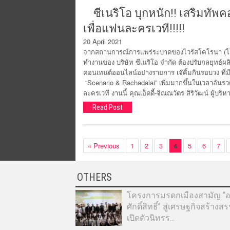
ซีเนริโอ บุกหนัก!! เสริมทัพค
เพื่อแฟนละครเวที!!!!!
20 April 2021
จากสถานการณ์การแพร่ระบาดของไวรัสโคโรนา (โคว
ทำงานของ บริษัท ซีเนริโอ จำกัด ต้องปรับกลยุทธ์ผ
คอนเทนต์ออนไลน์อย่างรายการ เจ๊คิ้มกินรอบวง ที่มี
“Scenario & Rachadalai” เพิ่มมากขึ้นในเวลาอันร
ละครเวที งานนี้ คุณเอ็ดดี้-จิณณวัตร สิริวัฒน์ ผู้บริ
Read Post
« Previous
1
2
3
4
5
6
7
OTHERS
โครงการมรดกเมืองสามัญ “อา
ศักดิ์สิทธิ์” สู่เศรษฐกิจสร้างส
เปิดตัวนิทรร...