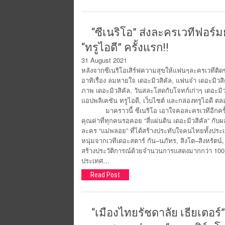
“ซีเนริโอ” ส่งละครเวทีฟอร์มย
“ทรูไอดี” ครั้งแรก!!
31 August 2021
หลังจากซีเนริโอเสิร์ฟความสุขให้แฟนๆละครเวทีติด
อาทิเรื่อง ลมหายใจ เดอะมิวสิคัล, แฟนจ๋า เดอะมิวสิ
ภาพ เดอะมิวสิคัล, วันสละโสดกับโจทก์เก่าๆ เดอะมิว
แอปพลิเคชัน ทรูไอดี, เว็บไซต์ และกล่องทรูไอดี 
มาคราวนี้ ซีเนริโอ เอาใจคอละครเวทีอีกครั้งให
คุณค่าที่ทุกคนรอคอย “สี่แผ่นดิน เดอะมิวสิคัล” ก
ละคร “แม่พลอย” ที่ได้สร้างประทับใจคนไทยทั้งประเ
หนุ่มจากเวทีเดอะสตาร์ กัน–นภัทร, สิงโต–สิงหรัตน์
สร้างประวัติการณ์ด้วยจำนวนการแสดงมากกว่า 100
ประเทศ…
Read Post
“เมืองไทยรัชดาลัย เธียเตอร์”