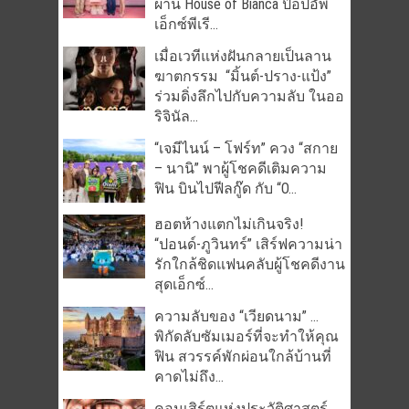
ผ่าน House of Bianca ป๊อปอัพ
เอ็กซ์พีเรี...
เมื่อเวทีแห่งฝันกลายเป็นลาน
ฆาตกรรม “มิ้นต์-ปราง-แป้ง”
ร่วมดิ่งลึกไปกับความลับ ในออ
ริจินัล...
“เจมีไนน์ – โฟร์ท” ควง “สกาย
– นานิ” พาผู้โชคดีเติมความ
ฟิน บินไปฟีลกู๊ด กับ “O...
ฮอตห้างแตกไม่เกินจริง!
“ปอนด์-ภูวินทร์” เสิร์ฟความน่า
รักใกล้ชิดแฟนคลับผู้โชคดีงาน
สุดเอ็กซ์...
ความลับของ “เวียดนาม” …
พิกัดลับซัมเมอร์ที่จะทำให้คุณ
ฟิน สวรรค์พักผ่อนใกล้บ้านที่
คาดไม่ถึง...
คอนเสิร์ตแห่งประวัติศาสตร์