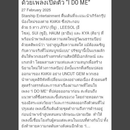
ด้วยเพลงเปิดตัว “I DO ME”
27 February 2025
Starship Entertainment ตื่นเต้นที่จะแนะนำเกิร์ลกรุ๊ป
น้องใหม่ของค่าย KiiiKiii ซึ่งประกอบ
ด้วย 5 สาว JIYU (จียู) , LEESOL (อี
โซล), SUI (ซูอี), HAUM (ฮาอึม) และ KYA (คิยา) ที่
พร้อมนำพาพลังแห่งความสดใหม่สู่วัฒนธรรมป๊อป
ด้วยคติพจน์ว่า “อย่าสูญเสียความสดใส แม้ต้องเผชิญ
กับความจริงที่ไม่สมบูรณ์แบบ” ปรัชญานี้เป็นแรงผลัก
ดันให้พวกเธอสร้างสรรค์งานศิลป์ที่มีเอกลักษณ์ และ
แรงกล้า โดยผสานความเท่และความสนุกเพื่อสร้าง
นิยามใหม่ให้วงการเคป๊อป อัลบั้มแรกที่เตรียมปล่อย
ออกมาของ KiiiKiii อย่าง UNCUT GEM พวกเธอ
นำทางยุคดิจิทัลที่เปลี่ยนแปลงอย่างต่อเนื่อง ด้วยดนตรี
สุดสร้างสรรค์และการเล่าเรื่องผ่านภาพที่โดนใจ
เพลง “I DO ME” ที่ปล่อยออกมาก่อน สะท้อนถึง
แนวทางที่ซื่อตรงและขี้เล่นของวง โดยถ่ายทอดภาพ
ของอิสระแห่งวัยเยาว์และการแสดงออกถึงตัวตนที่ไม่
ปรุงแต่ง เพลงนี้เริ่มต้นด้วยชุดคำถามถึงการดำรงอยู่
ก่อนนำพาเข้าสู่บทสนทนาลักษณะปลายเปิด ทำให้
เพลงนี้เชื่อมโยงกับผู้คนแต่ละคนในแบบที่ต่างกันไป ทั้ง
ยังท้าทายความกดดันทางสังคมอีกด้วย “I…