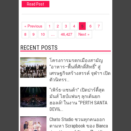
Read Post
« Previous
1
2
3
4
5
6
7
8
9
10
…
46,427
Next »
RECENT POSTS
โครงการมรดกเมืองสามัญ
“อาหาร–พื้นที่ศักดิ์สิทธิ์” สู่
เศรษฐกิจสร้างสรรค์ จุฬาฯ เปิด
ตัวนิทรร...
“เพิร์ธ-แซนต้า” เปิดปาร์ตี้สุด
มันส์ ไฮป์แฟนๆ ลุกเต้นยก
ฮอลล์! ในงาน “PERTH SANTA
DEVIL̵...
Chato Studio ชวนทุกคนออก
ตามหา Scrapbook ของ Bianca