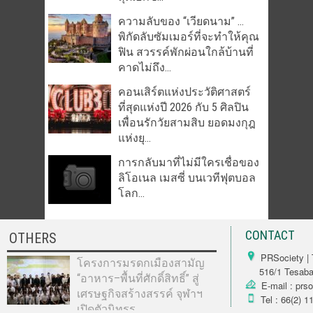
ความลับของ “เวียดนาม” …
พิกัดลับซัมเมอร์ที่จะทำให้คุณ
ฟิน สวรรค์พักผ่อนใกล้บ้านที่
คาดไม่ถึง...
คอนเสิร์ตแห่งประวัติศาสตร์
ที่สุดแห่งปี 2026 กับ 5 ศิลปิน
เพื่อนรักวัยสามสิบ ยอดมงกุฎ
แห่งยุ...
การกลับมาที่ไม่มีใครเชื่อของ
ลิโอเนล เมสซี่ บนเวทีฟุตบอล
โลก...
CONTACT
OTHERS
PRSociety | 
โครงการมรดกเมืองสามัญ
516/1 Tesabarn
“อาหาร–พื้นที่ศักดิ์สิทธิ์” สู่
E-mail : prs
เศรษฐกิจสร้างสรรค์ จุฬาฯ
Tel : 66(2) 1
เปิดตัวนิทรร...