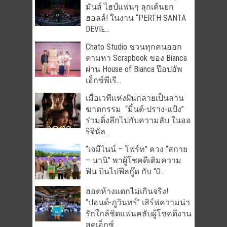
มันส์ ไฮป์แฟนๆ ลุกเต้นยก
ฮอลล์! ในงาน “PERTH SANTA
DEVIL̵...
Chato Studio ชวนทุกคนออก
ตามหา Scrapbook ของ Bianca
ผ่าน House of Bianca ป๊อปอัพ
เอ็กซ์พีเรี...
เมื่อเวทีแห่งฝันกลายเป็นลาน
ฆาตกรรม “มิ้นต์-ปราง-แป้ง”
ร่วมดิ่งลึกไปกับความลับ ในออ
ริจินัล...
“เจมีไนน์ – โฟร์ท” ควง “สกาย
– นานิ” พาผู้โชคดีเติมความ
ฟิน บินไปฟีลกู๊ด กับ “O...
ฮอตห้างแตกไม่เกินจริง!
“ปอนด์-ภูวินทร์” เสิร์ฟความน่า
รักใกล้ชิดแฟนคลับผู้โชคดีงาน
สุดเอ็กซ์...