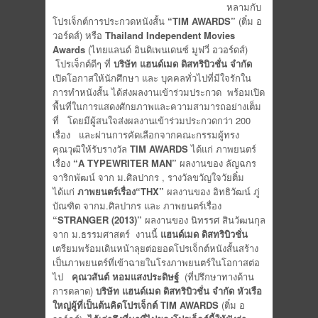
หลามกับ
โปรเจ็กต์การประกวดหนังสั้น
“TIM AWARDS”
(ติ๋ม อ
วอร์ดส์) หรือ
Thailand Independent Movies
Awards
(ไทยแลนด์ อินดิเพนเดนซ์ มูฟวี่ อวอร์ดส์)
โปรเจ็กต์ดีๆ ที่
บริษัท แฮนด์เมด ดิสทริบิวชั่น จำกัด
เปิดโอกาสให้นักศึกษา และ บุคคลทั่วไปที่มีใจรักใน
การทำหนังสั้น ได้ส่งผลงานเข้าร่วมประกวด พร้อมเปิด
พื้นที่ในการแสดงศักยภาพและความสามารถอย่างเต็ม
ที่ โดยมีผู้สนใจส่งผลงานเข้าร่วมประกวดกว่า 200
เรื่อง และผ่านการคัดเลือกจากคณะกรรมผู้ทรง
คุณวุฒิให้รับรางวัล
TIM AWARDS
ได้แก่ ภาพยนตร์
เรื่อง
“A TYPEWRITER MAN”
ผลงานของ ลัญฉกร
จาริกพัฒน์ จาก ม.ศิลปากร , รางวัลขวัญใจวัยติ๋ม
ได้แก่
ภาพยนตร์เรื่อง
“THX”
ผลงานของ อิทธิวัฒน์ ภู่
บัณฑิต จากม.ศิลปากร และ ภาพยนตร์เรื่อง
“STRANGER (2013)”
ผลงานของ นิทรรศ สินวัฒนกุล
จาก ม.ธรรมศาสตร์ งานนี้
แฮนด์เมด ดิสทริบิวชั่น
เตรียมพร้อมเดินหน้าลุยต่อยอดโปรเจ็กต์หนังสั้นสร้าง
เป็นภาพยนตร์ที่เข้าฉายในโรงภาพยนตร์ในโอกาสต่อ
ไป
คุณวสันต์ หอมแสงประดิษฐ์
(ที่ปรึกษาทางด้าน
การตลาด)
บริษัท แฮนด์เมด ดิสทริบิวชั่น จำกัด หัวเรือ
ใหญ่ผู้ที่เป็นต้นคิดโปรเจ็กต์
TIM AWARDS
(ติ๋ม อ