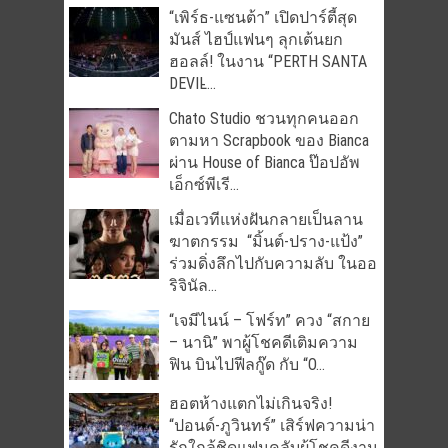
“เพิร์ธ-แซนต้า” เปิดปาร์ตี้สุด
มันส์ ไฮป์แฟนๆ ลุกเต้นยก
ฮอลล์! ในงาน “PERTH SANTA
DEVIL̵...
Chato Studio ชวนทุกคนออก
ตามหา Scrapbook ของ Bianca
ผ่าน House of Bianca ป๊อปอัพ
เอ็กซ์พีเรี...
เมื่อเวทีแห่งฝันกลายเป็นลาน
ฆาตกรรม “มิ้นต์-ปราง-แป้ง”
ร่วมดิ่งลึกไปกับความลับ ในออ
ริจินัล...
“เจมีไนน์ – โฟร์ท” ควง “สกาย
– นานิ” พาผู้โชคดีเติมความ
ฟิน บินไปฟีลกู๊ด กับ “O...
ฮอตห้างแตกไม่เกินจริง!
“ปอนด์-ภูวินทร์” เสิร์ฟความน่า
รักใกล้ชิดแฟนคลับผู้โชคดีงาน