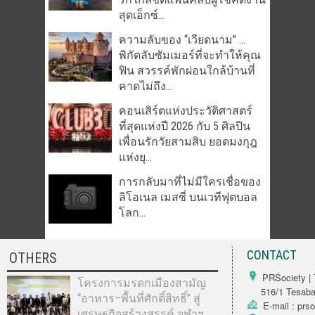
สุดเอ็กซ์...
ความลับของ “เวียดนาม” …
พิกัดลับซัมเมอร์ที่จะทำให้คุณ
ฟิน สวรรค์พักผ่อนใกล้บ้านที่
คาดไม่ถึง...
คอนเสิร์ตแห่งประวัติศาสตร์
ที่สุดแห่งปี 2026 กับ 5 ศิลปิน
เพื่อนรักวัยสามสิบ ยอดมงกุฎ
แห่งยุ...
การกลับมาที่ไม่มีใครเชื่อของ
ลิโอเนล เมสซี่ บนเวทีฟุตบอล
โลก...
CONTACT
OTHERS
PRSociety | 
โครงการมรดกเมืองสามัญ
516/1 Tesabarn
“อาหาร–พื้นที่ศักดิ์สิทธิ์” สู่
E-mail : prs
เศรษฐกิจสร้างสรรค์ จุฬาฯ