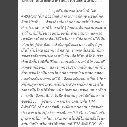
วอร์ดส์)
ได้เล่าถึงที่มาที่ไปของโปรเจ็กต์นี้ให้ฟังว่า
…
“…จุดเริ่มต้นของโปรเจ็กต์ TIM
AWARDS (ติ๋ม อวอร์ดส์) มาจากการที่ค่าย แฮนด์เมด
ดิสทริบิวชั่น ทำธุรกิจเกี่ยวกับภาพยนตร์ทั้งไทยและ
ต่างประเทศ เรามีโอกาสได้รู้จักและเห็นผลงานของคน
รุ่นใหม่ที่มีฝีมือน่าจับตามองเป็นจำนวนมาก แต่พวก
เขายังขาดโอกาสที่จะได้โชว์ผลงานให้คนทั่วไปได้เห็น
ส่วนใหญ่ทำหนังมาแล้วก็มาดูกันเอง ผลงานดีๆ ก็ถูก
เก็บไว้ไม่ได้เอาออกมานำเสนอ จากจุดนี้เลยเป็นที่มา
ของการจัดการประกวดหนังสั้น เพื่อให้คนที่รักในการ
ทำหนังสั้นได้มีพื้นที่ในการแสดงศักยภาพได้โชว์ของที่
พวกเขามีออกมา และจากการประกวดที่ผ่านมามีหนัง
สั้นหลายเรื่องที่น่าสนใจ จนสามารถนำมาพัฒนาต่อย
อดสร้างเป็นภาพยนตร์ได้ ซึ่งแฮนด์เมดเองเป็นบริษัทฯ
ที่มีทีมผู้สร้างภาพยนตร์ที่มีประสบการณ์คร่ำหวอดใน
วงการที่พร้อมให้คำแนะนำน้องๆ และช่วยดูแลทางด้าน
การผลิต ซึ่งผมเชื่อว่าในปีหน้าแฟนๆ จะได้เห็นผลงาน
ของน้องๆ ผู้ชนะจากการประกวดหนังสั้น TIM
AWARDS (ติ๋ม อวอร์ดส์) จะมีผลงานออกมาสู่สายตา
ประชาชนในหมู่กว้างอย่างน้อยๆ 2-3 เรื่อง ส่วนสำหรับ
ผู้ที่พลาดโอกาสในการส่งผลงานในปีนี้ไม่ต้องเสียใจนะ
ครับ ปีหน้าเตรียมตัวให้พร้อมเวที TIM AWARDS (ติ๋ม