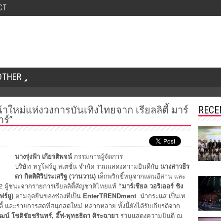
CT
OTHER
น้าใหม่แห่งวงการบันเทิงไทยจาก เรียลลิตี้ มาร์
RECE
าร์”
นางรุ่งฟ้า เกียรติพจน์
กรรมการผู้จัดการ
บริษัท ทรูโฟร์ยู สเตชั่น จำกัด
ร่วมแสดงความยินดีกับ
นางสาวธีร
ดา กิตติศิริประเสริฐ (วานวาน)
เล็กพริกขี้หนูจากแดนอีสาน และ
2 ผู้ชนะจากรายการเรียลลิตี้สัญชาติไทยแท้
“มาร์เชียล วอริเออร์ ชิง
ร์ยู)
ตามจุดยืนของช่องที่เป็น
EnterTRENDment
นำกระแส เป็นเท
ตี้ และรายการสดที่สนุกสดใหม่ หลากหลาย ทั้งนี้ยังได้รับเกียรติจาก
ัฒน์ โชติชัยชรินทร์, อี๊ฟ-พุทธธิดา ศิระฉายา
ร่วมแสดงความยินดี ณ