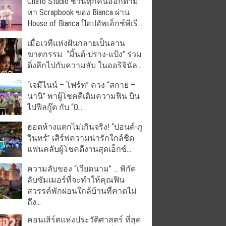
Chato Studio ชวนทุกคนออกตาม
หา Scrapbook ของ Bianca ผ่าน
House of Bianca ป๊อปอัพเอ็กซ์พีเรี...
เมื่อเวทีแห่งฝันกลายเป็นลาน
ฆาตกรรม “มิ้นต์-ปราง-แป้ง” ร่วม
ดิ่งลึกไปกับความลับ ในออริจินัล...
“เจมีไนน์ – โฟร์ท” ควง “สกาย –
นานิ” พาผู้โชคดีเติมความฟิน บิน
ไปฟีลกู๊ด กับ “O...
ฮอตห้างแตกไม่เกินจริง! “ปอนด์-ภู
วินทร์” เสิร์ฟความน่ารักใกล้ชิด
แฟนคลับผู้โชคดีงานสุดเอ็กซ์...
ความลับของ “เวียดนาม” … พิกัด
ลับซัมเมอร์ที่จะทำให้คุณฟิน
สวรรค์พักผ่อนใกล้บ้านที่คาดไม่
ถึง...
คอนเสิร์ตแห่งประวัติศาสตร์ ที่สุด