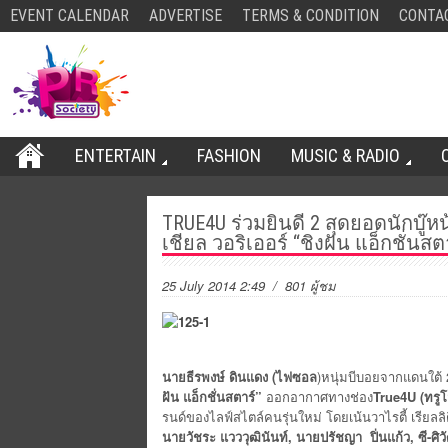
EVENT CALENDAR
ADVERTISE
TERMS & CONDITION
CONTA
ENTERTAIN
FASHION
MUSIC & RADIO
TRUE4U ร่วมยินดี 2 สุดยอดนักบู๊ห
เชียล วอริเออร์ “ชิงฝัน แอ็กชั่นสต
25 July 2014 2:49
/ 801 ผู้ชม
นายธีรพงษ์ ดินแดง (ไฟซอล
)หนุ่มบีบอยจากแดนใต้ 
ฝัน แอ็กชั่นสตาร์”
ออกอากาศทางช่อง
True4U (ทรูโฟ
รนด์ของไลฟ์สไตล์คนรุ่นใหม่ โดยเน้นวาไรตี้ เรียลลิ
นายวัชระ แวววุฒินันท์, นายปรัชญา ปิ่นแก้ว, ซี-ศิว