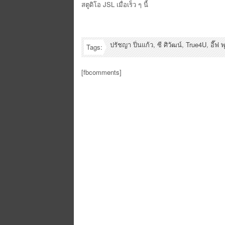
สตูดิโอ JSL เมื่อเร็ว ๆ นี้
ปรัชญา ปิ่นแก้ว
,
ซี ศิวัฒน์
,
True4U
,
อี๊ฟ 
Tags:
[fbcomments]