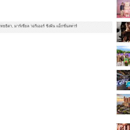
พุทธธิดา
,
มาร์เชียล วอริเออร์ ชิงฝัน แอ็กชั่นสตาร์