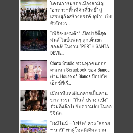
โครงการมรดกเมืองสามัญ
“อาหาร–พื้นที่ศักดิ์สิทธิ์” สู่
เศรษฐกิจสร้างสรรค์ จุฬาฯ เปิด
ตัวนิทรร...
“เพิร์ธ-แซนต้า” เปิดปาร์ตี้สุด
มันส์ ไฮป์แฟนๆ ลุกเต้นยก
ฮอลล์! ในงาน “PERTH SANTA
DEVIL̵...
Chato Studio ชวนทุกคนออก
ตามหา Scrapbook ของ Bianca
ผ่าน House of Bianca ป๊อปอัพ
เอ็กซ์พีเรี...
เมื่อเวทีแห่งฝันกลายเป็นลาน
ฆาตกรรม “มิ้นต์-ปราง-แป้ง”
ร่วมดิ่งลึกไปกับความลับ ในออ
ริจินัล...
“เจมีไนน์ – โฟร์ท” ควง “สกาย
– นานิ” พาผู้โชคดีเติมความ