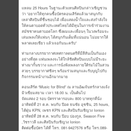
แหลม 25 Hours ในฐานะตัวแทนศิลปินกล่าวเชิญชวน
ว่า “อยากให้ทุกคนซื้อบัตรคอนเสิร์ตแล้วมาสนุกกับ
เหล่าศิลปินที่ชื่นชอบได้ เพื่อแสดงน้ำใจและส่งกำลังใจ
ให้คนตาบอดทั่วประเทศไทยได้มีทุนในการเข้าร่วมงาน
สมัชชาคนตาบอดโลก ซึ่งผมและเพื่อนๆ ในวงพร้อมจะ
เล่นเพลงให้แฟนๆ ได้สนุกกันเต็มที่แน่นอน ไม่อยากให้
พลาดเลยเชียว แล้วเจอกันนะครับ”
ท่ามกลางบรรยากาศเทศกาลดนตรีที่มีสีสันเป็นกันเอง
อย่างที่สุด แฟนเพลงจะได้ใกล้ชิดศิลปินแบบไม่มีระยะ
ห่างมากั้นขวาง และการนั่งฟังเพลงภายใต้ร่มไม้ในสวน
สวยๆ บรรยากาศชิลๆ พร้อมร่วมสนุกและรับบุญไปกับ
กิจกรรมหน้างานอีกมากมาย
คอนเสิร์ต “Music for Blind” ณ ลานอัฒจันทร์กลางแจ้ง
มิวเซียมสยาม เวลา 18.00 น. เป็นต้นไป
จัดแสดง 2 รอบ บัตรราคารอบละ 800 บาททุกที่นั่ง
อาทิตย์ที่ 21 ต.ค. พบกับ ป๊อด ธนชัย อุชชิน, 25 hours,
ไต้ฝุ่น KPN, เพชร KPN และศิลปินรับเชิญวง Ionion
อาทิตย์ที่ 28 ต.ค. พบกับ ป๊อบ ปองกูล, Season Five
,วัชราวลี และศิลปินรับเชิญวง Ionion
ติดต่อซื้อบัตร ได้ที่ โทร. 081-9427576 หรือ โทร.089-