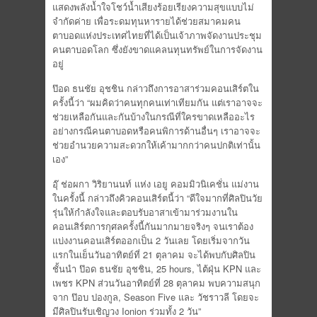
แสดงพลังน้ำใจโชว์น้ำเสียงร้อยเรียงความสุขแบบไม่
จำกัดค่าย เพื่อระดมทุนหารายได้ช่วยสมาคมคน
ตาบอดแห่งประเทศไทยที่ได้เป็นเจ้าภาพจัดงานประชุม
คนตาบอดโลก ซึ่งยังขาดแคลนทุนทรัพย์ในการจัดงาน
อยู่
ป๊อด ธนชัย อุชชิน กล่าวถึงการอาสาร่วมคอนเสิร์ตใน
ครั้งนี้ว่า “ผมคิดว่าคนทุกคนเท่าเทียมกัน แต่เราอาจจะ
ช่วยเหลือกันและกันบ้างในกรณีที่ใครขาดเหลืออะไร
อย่างกรณีคนตาบอดหรือคนพิการด้านอื่นๆ เราอาจจะ
ช่วยอำนวยความสะดวกให้เค้ามากกว่าคนปกติเท่านั้น
เอง”
อุ๊ ช่อผกา วิริยานนท์ แห่ง เอยู คอมมิวนิเคชั่น แม่งาน
ในครั้งนี้ กล่าวถึงคิวคอนเสิร์ตนี้ว่า “ดีใจมากที่ศิลปินวัย
รุ่นให้กำลังใจและตอบรับอาสาเข้ามาร่วมงานใน
คอนเสิร์ตการกุศลครั้งนี้กันมากมายจริงๆ จนเราต้อง
แบ่งงานคอนเสิร์ตออกเป็น 2 วันเลย โดยเริ่มจากวัน
แรกในเย็นวันอาทิตย์ที่ 21 ตุลาคม จะได้พบกับศิลปิน
ชั้นนำ ป๊อด ธนชัย อุชชิน, 25 hours, ไต้ฝุ่น KPN และ
เพชร KPN ส่วนวันอาทิตย์ที่ 28 ตุลาคม พบความสนุก
จาก ป๊อบ ปองกูล, Season Five และ วัชราวลี โดยจะ
มีศิลปินรับเชิญวง Ionion ร่วมทั้ง 2 วัน”