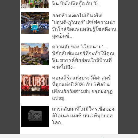
ฟิน บินไปฟีลกู๊ด กับ “O...
ฮอตห้างแตกไม่เกินจริง!
“ปอนด์-ภูวินทร์” เสิร์ฟความน่า
รักใกล้ชิดแฟนคลับผู้โชคดีงาน
สุดเอ็กซ์...
ความลับของ “เวียดนาม” …
พิกัดลับซัมเมอร์ที่จะทำให้คุณ
ฟิน สวรรค์พักผ่อนใกล้บ้านที่
คาดไม่ถึง...
คอนเสิร์ตแห่งประวัติศาสตร์
ที่สุดแห่งปี 2026 กับ 5 ศิลปิน
เพื่อนรักวัยสามสิบ ยอดมงกุฎ
แห่งยุ...
การกลับมาที่ไม่มีใครเชื่อของ
ลิโอเนล เมสซี่ บนเวทีฟุตบอล
โลก...