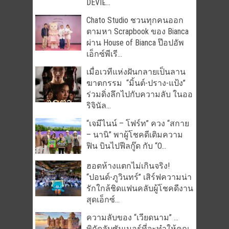
DEVIL̵...
Chato Studio ชวนทุกคนออก
ตามหา Scrapbook ของ Bianca
ผ่าน House of Bianca ป๊อปอัพ
เอ็กซ์พีเรี...
เมื่อเวทีแห่งฝันกลายเป็นลาน
ฆาตกรรม “มิ้นต์-ปราง-แป้ง”
ร่วมดิ่งลึกไปกับความลับ ในออ
ริจินัล...
“เจมีไนน์ – โฟร์ท” ควง “สกาย
– นานิ” พาผู้โชคดีเติมความ
ฟิน บินไปฟีลกู๊ด กับ “O...
ฮอตห้างแตกไม่เกินจริง!
“ปอนด์-ภูวินทร์” เสิร์ฟความน่า
รักใกล้ชิดแฟนคลับผู้โชคดีงาน
สุดเอ็กซ์...
ความลับของ “เวียดนาม” …
พิกัดลับซัมเมอร์ที่จะทำให้คุณ