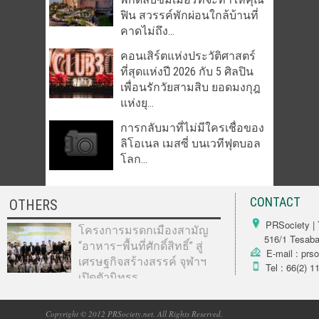
ฟิน สวรรค์พักผ่อนใกล้บ้านที่
คาดไม่ถึง...
คอนเสิร์ตแห่งประวัติศาสตร์
ที่สุดแห่งปี 2026 กับ 5 ศิลปิน
เพื่อนรักวัยสามสิบ ยอดมงกุฎ
แห่งยุ...
การกลับมาที่ไม่มีใครเชื่อของ
ลิโอเนล เมสซี่ บนเวทีฟุตบอล
โลก...
CONTACT
OTHERS
PRSociety | 
โครงการมรดกเมืองสามัญ
516/1 Tesabarn
“อาหาร–พื้นที่ศักดิ์สิทธิ์” สู่
E-mail : prs
เศรษฐกิจสร้างสรรค์ จุฬาฯ
Tel : 66(2) 1
เปิดตัวนิทรร...
Copyright © 2012 PRSociety.net. All Rights Reserved.