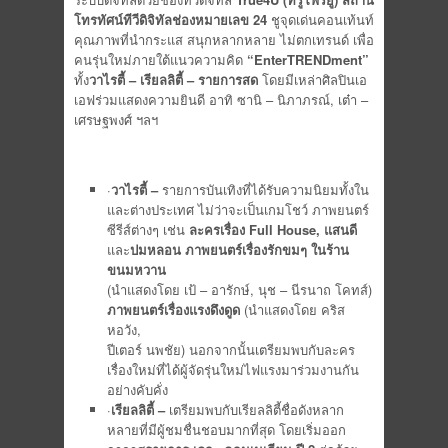
โทรทัศน์ทีวีดิจิทัลช่องหมายเลข 24
ชูจุดเด่นคอนเท้นท์
คุณภาพที่นำกระแส สนุกหลากหลาย ไม่ตกเทรนด์ เพื่อ
คนรุ่นใหม่ภายใต้แนวความคิด
“
EnterTRENDment”
ทั้ง
วาไรตี้ – เรียลลิตี้ – รายการสด
โดยมีเหล่าศิลปินเอ
เอฟร่วมแสดงความยินดี อาทิ ซานิ – นิภาภรณ์, เต๋า –
เศรษฐพงศ์ ฯลฯ
·
วาไรตี้ –
รายการบันเทิงที่ได้รับความนิยมทั้งใน
และต่างประเทศ ไม่ว่าจะเป็นเกมโชว์ ภาพยนตร์
ซีรีส์ต่างๆ เช่น
ละครเรื่อง
Full House, แสนดี
และ
ปมหลอน
ภาพยนตร์เรื่องรักขมๆ ในร้าน
ขนมหวาน
(นำแสดงโดย เป้ – อารักษ์, นุช – นีรนาถ โคทส์)
ภาพยนตร์เรื่องแรงดึงดูด
(นำแสดงโดย คริส
หอวัง,
ปีเตอร์ นพชัย) นอกจากนั้นเตรียมพบกับละคร
เรื่องใหม่ที่ได้ผู้จัดรุ่นใหม่ไฟแรงมาร่วมงานกัน
อย่างคับคั่ง
·
เรียลลิตี้ –
เตรียมพบกับเรียลลิตี้ชื่อดังหลาก
หลายที่มีผู้ชมชื่นชอบมากที่สุด โดยเริ่มออก