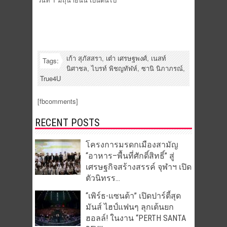
เก้า สุภัสสรา
,
เต๋า เศรษฐพงศ์
,
เนสท์
Tags:
นิศาชล
,
ไบรท์ พิชญทัฬห์
,
ซานิ นิภาภรณ์
,
True4U
[fbcomments]
RECENT POSTS
โครงการมรดกเมืองสามัญ
“อาหาร–พื้นที่ศักดิ์สิทธิ์” สู่
เศรษฐกิจสร้างสรรค์ จุฬาฯ เปิด
ตัวนิทรร...
“เพิร์ธ-แซนต้า” เปิดปาร์ตี้สุด
มันส์ ไฮป์แฟนๆ ลุกเต้นยก
ฮอลล์! ในงาน “PERTH SANTA