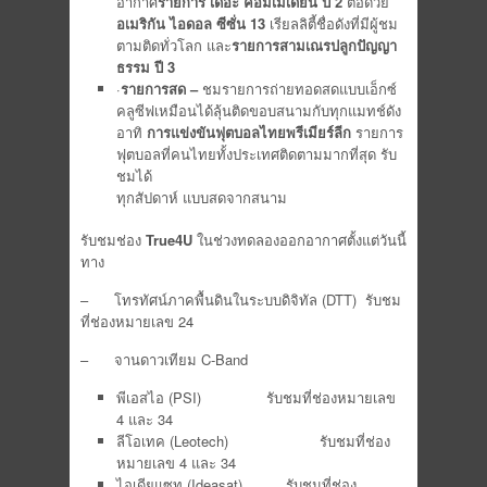
อากาศ
รายการ เดอะ คอมเมเดียน ปี 2
ต่อด้วย
อเมริกัน ไอดอล ซีซั่น 13
เรียลลิตี้ชื่อดังที่มีผู้ชม
ตามติดทั่วโลก และ
รายการสามเณรปลูกปัญญา
ธรรม ปี 3
·
รายการสด –
ชมรายการถ่ายทอดสดแบบเอ็กซ์
คลูซีฟเหมือนได้ลุ้นติดขอบสนามกับทุกแมทช์ดัง
อาทิ
การแข่งขันฟุตบอลไทยพรีเมียร์ลีก
รายการ
ฟุตบอลที่คนไทยทั้งประเทศติดตามมากที่สุด รับ
ชมได้
ทุกสัปดาห์ แบบสดจากสนาม
รับชมช่อง
True4U
ในช่วงทดลองออกอากาศตั้งแต่วันนี้
ทาง
– โทรทัศน์ภาคพื้นดินในระบบดิจิทัล (DTT) รับชม
ที่ช่องหมายเลข 24
– จานดาวเทียม C-Band
พีเอสไอ (PSI) รับชมที่ช่องหมายเลข
4 และ 34
ลีโอเทค (Leotech) รับชมที่ช่อง
หมายเลข 4 และ 34
ไอเดียแซท (Ideasat) รับชมที่ช่อง