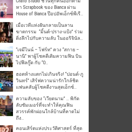
Chato Studio ชวนทุกคนออกตาม
หา Scrapbook ของ Bianca ผ่าน
House of Bianca ป๊อปอัพเอ็กซ์พีเรี...
เมื่อเวทีแห่งฝันกลายเป็นลาน
ฆาตกรรม “มิ้นต์-ปราง-แป้ง” ร่วม
ดิ่งลึกไปกับความลับ ในออริจินัล...
“เจมีไนน์ – โฟร์ท” ควง “สกาย –
นานิ” พาผู้โชคดีเติมความฟิน บิน
ไปฟีลกู๊ด กับ “O...
ฮอตห้างแตกไม่เกินจริง! “ปอนด์-ภู
วินทร์” เสิร์ฟความน่ารักใกล้ชิด
แฟนคลับผู้โชคดีงานสุดเอ็กซ์...
ความลับของ “เวียดนาม” … พิกัด
ลับซัมเมอร์ที่จะทำให้คุณฟิน
สวรรค์พักผ่อนใกล้บ้านที่คาดไม่
ถึง...
คอนเสิร์ตแห่งประวัติศาสตร์ ที่สุด