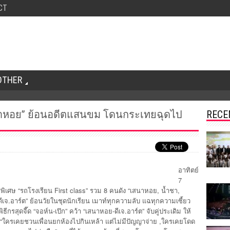
CT
OTHER
นาหอย” ย้อนอดีตแสนขม โดนกระเทยฉุดไป
RECE
อาทิตย์
7
พิเศษ “รถโรงเรียน First class” รวม 8 คนดัง “เสนาหอย, น้ำชา,
ดีเจ.อาร์ต” ย้อนวัยในชุดนักเรียน เมาท์ทุกความลับ แฉทุกความเซี้ยว
พิธีกรสุดจี๊ด “จอห์น-เป๊ก” คว้า “เสนาหอย-ดีเจ.อาร์ต” จับคู่ประเดิม ให้
 “ใครเคยชวนเพื่อนยกห้องไปกินเหล้า แต่ไม่มีปัญญาจ่าย ,ใครเคยโดด