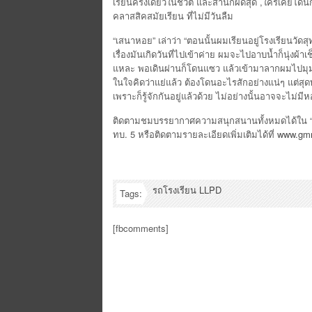
เรียนครั้งเดียวในชีวิต และสำนึกผิดสุด ,ใครเคยโ
คลาสสิคสมัยเรียน ที่ไม่มีวันลืม
“เสนาหอย” เล่าว่า “ตอนนั้นผมเรียนอยู่โรงเรียนวัดส
เรื่องมันเกิดวันที่ไปเข้าค่าย ผมจะไปอาบน้ำก็นุ่งผ้าเช็
แหละ พอเดินผ่านก็โดนแซว แล้วเข้ามาลากผมไปมุมมืด
ในใจคิดว่าแย่แล้ว ต้องโดนอะไรสักอย่างแน่ๆ แต่สุด
เพราะก็รู้จักกันอยู่แล้วด้วย ไม่อย่างนั้นอาจจะไม่
ติดตามชมบรรยากาศความสนุกสนานทั้งหมดได้ใน “รถโร
ทบ. 5 หรือติดตามรายละเอียดเพิ่มเติมได้ที่
www.gm
รถโรงเรียน LLPD
Tags:
[fbcomments]