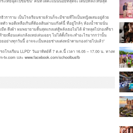
ดนกระเทยฉุดไปข่มขืน” คนที่ได้คะแนนน้อยที่สุดจะโดนบทลงโทษสุด
ุทธิวราราม เป็นโรงเรียนชายล้วนก็จะมีชายที่ใจเป็นหญิงผสมอยู่ด้วย
ดตัว พอดีเหลือเกินที่ต้องเดินผ่านแก๊งค์นี้ ที่อยู่ใกล้ๆ ห้องน้ำชายนั่น
 ดึงผ้า ผมพยายามดิ้นสุดแรงแต่สู้พลังเธอไม่ได้ ผ้าหลุดไปกองที่ขา
ท้ายเพื่อนแค่แกล้งแหย่เล่นเฉยๆ ไม่ได้ตั้งใจจะทำอะไรมากกว่านั้น
มีหอยอย่างทุกวันนี้ อาจจะเป็นหอยช่างแต่งหน้าตามกองถ่ายไปแล้ว”
งเรียน LLPD” วันอาทิตย์ที่ 7 ต.ค.นี้ เวลา 16.05 – 17.00 น. ทางท
m-tv.com
และ
www.facebook.com/schoolbusfb