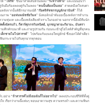
อให้
“
โฟร์ท
”
ขึ้นมาสาดเสน่ห์ในเพลง
“
ระหว่างทาง
”
และแน่นอนว่า
ู่จับมือร้องเพลงคู่กันในเพลง
“
คนนั้นต้องเป็นเธอ
”
สาดเคมีเคใจสบตา
หลังจากนั้นพิธีกรอารมณ์ดี
“
ก๊อตจิ
ทัชชกร
บุญลัภยานันท์
”
ก็ได้
 คุณภาพ
“
ออฟ
นพณัช
ชัยวิมล
”
นั่งทอล์กเม้าท์มอยเบื้องหลังการทำงาน
ามทุ่มเท และเบื้องหลังเสียงหัวเราะในกองถ่าย นอกจากนี้ยังมีทีมนัก
ัต
ตั้งฉัตรแก้ว
,
กีตาร์
ศุภกร
กันทนิตย์
,
มุก
ชญาดา
อะกิยามะ
,
มันตรา
ามคึกคักบนเวที และถ่ายรูปร่วมกัน ก่อนจะเข้าสู่ไฮไลท์สำคัญที่ทุกคน
n
เด็กชายไม่ไปสวรรค์
”
ไปพร้อมกันบนจอใหญ่ยักษ์ ซึ่งบอกได้คำเดียว
ดและฟินกระจายไปกับทุกฉากทุกตอน
ีๆ อย่าง
“
ถ้าสวรรค์ไม่มีเธอฉันก็ไม่อยากไป
”
เพลงประกอบซีรีส์ที่ทั้งคู่
ะทับใจ เรียกว่างานนี้แฟนๆ หอบเอาความสุข ความทรงจำ และความฟินก