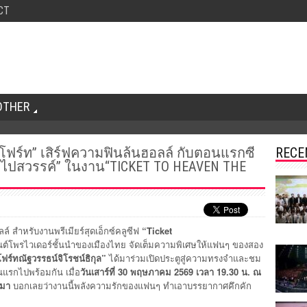
CT
OTHER
-โฟร์ท” เสิร์ฟความฟินล้นฮอลล์ กับตอนแรกซี
RECE
ม่ไปสวรรค์” ในงาน“TICKET TO HEAVEN THE
!
สำหรับงานพรีเมียร์สุดเอ็กซ์คลูซีฟ
“Ticket
์โพรไวเดอร์ชั้นนำของเมืองไทย จัดเต็มความพิเศษให้แฟนๆ ของสอง
โฟร์ท
ณัฐวรรธน์
จิโรชน์ธิกุล
”
ได้มาร่วมเปิดประตูสู่ความทรงจำและชม
แรกไปพร้อมกัน เมื่อ
วันเสาร์ที่
30
พฤษภาคม
2569
เวลา
19.30
น
.
ณ
นมา
บอกเลยว่างานนี้พลังความรักของแฟนๆ ทำเอาบรรยากาศคึกคัก