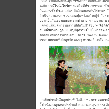
แฟนๆ ด้วยเพลงซึ้งละมุน
“What If”
ก่อนจะส่งไม้ต่
ระดับ
“
เจมีไนน์
–
โฟร์ท
“
ย่อมไม่มีคำว่าธรรมดา ทั้งค
กันหวานซึ้ง ทำเอาแฟนๆ ฟินจิกหมอนกันไปตามๆ กัน
ดำเนินความสนุก ชวนสองหนุ่มพร้อมด้วยผู้กำกับฯ
อย่างเป็นกันเอง เผยทุกความท้าทาย ความยากง่าย คว
แสดงรุ่นใหม่ที่มาร่วมสร้างสีสันในซีรีส์อย่าง “
ต้อ
ภคว
ธมนต์ชิตา
นามกูล
,
ปุน
ปุญย์
สุตารมจ์
”
ขึ้นมาสร้างคว
รอคอย กับการร่วมชมตอนแรก
“Ticket to Heave
ว่ากระแสตอบรับปังสุดขีด แฟนๆ ต่างส่งเสียงกรี๊
และปิดท้ายค่ำคืนสุดประทับใจด้วยเพลงความหมายด
ตั้งใจร้องส่งทุกคนกลับบ้านด้วยความอบอุ่นสุดปร