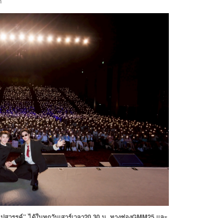
ด
ไปสวรรค์
”
ได้ในทุกวันเสาร์
เวลา
20.30
น
.
ทางช่อง
GMM25
และ