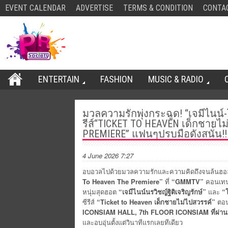
EVENT CALENDAR
ADVERTISE
TERMS & CONDITION
CONTA
ENTERTAIN
FASHION
MUSIC & RADIO
มวลความรักพุ่งกระฉูด! “เจมีไนน์
รีส์“TICKET TO HEAVEN เด็กชายไ
PREMIERE” แฟนๆปรบมือดังสนั่น!
4 June 2026 7:27
อบอวลไปด้วยมวลความรักและความคิดถึงจนล้นฮอลล์ 
To Heaven The Premiere”
ที่
“GMMTV”
คอนเทนต
หนุ่มสุดฮอต
“
เจมีไนน์
นรวิชญ์
ฐิติเจริญรักษ์
”
และ
“
ซีรีส์
“Ticket to Heaven
เด็กชายไม่ไปสวรรค์
”
ตอน
ICONSIAM HALL, 7th FLOOR ICONSIAM
ที่ผ่า
และอบอุ่นตั้งแต่วินาทีแรกเลยทีเดียว