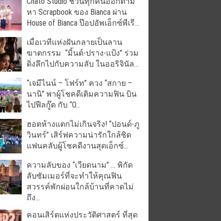
Chato Studio ชวนทุกคนออกตาม
หา Scrapbook ของ Bianca ผ่าน
House of Bianca ป๊อปอัพเอ็กซ์พีเรี...
เมื่อเวทีแห่งฝันกลายเป็นลาน
ฆาตกรรม “มิ้นต์-ปราง-แป้ง” ร่วม
ดิ่งลึกไปกับความลับ ในออริจินัล...
“เจมีไนน์ – โฟร์ท” ควง “สกาย –
นานิ” พาผู้โชคดีเติมความฟิน บิน
ไปฟีลกู๊ด กับ “O...
ฮอตห้างแตกไม่เกินจริง! “ปอนด์-ภู
วินทร์” เสิร์ฟความน่ารักใกล้ชิด
แฟนคลับผู้โชคดีงานสุดเอ็กซ์...
ความลับของ “เวียดนาม” … พิกัด
ลับซัมเมอร์ที่จะทำให้คุณฟิน
สวรรค์พักผ่อนใกล้บ้านที่คาดไม่
ถึง...
คอนเสิร์ตแห่งประวัติศาสตร์ ที่สุด