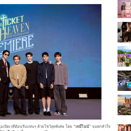
นุ่มเปิดเวทีต้อนรับแฟนๆ ด้วยโชว์สุดพิเศษ โดย
“
เจมีไนน์
”
ขอตกหัวใจ