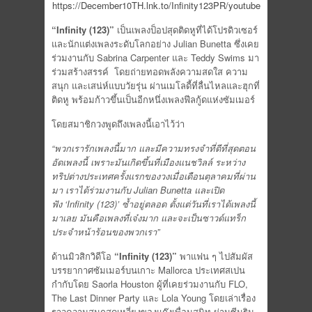
https://December10TH.lnk.to/Infinity123PR/youtube
“Infinity (123)”
เป็นเพลงป็อปสุดติดหูที่ได้โปรดิวเซอร์
และนักแต่งเพลงระดับโลกอย่าง Julian Bunetta ซึ่งเคย
ร่วมงานกับ Sabrina Carpenter และ Teddy Swims มา
ร่วมสร้างสรรค์ โดยถ่ายทอดพลังความสดใส ความ
สนุก และเสน่ห์แบบวัยรุ่น ผ่านเมโลดี้ที่ลื่นไหลและฮุกที่
ติดหู พร้อมก้าวขึ้นเป็นอีกหนึ่งเพลงฟีลกู้ดแห่งซัมเมอร์
โดยสมาชิกวงพูดถึงเพลงนี้เอาไว้ว่า
“พวกเรารักเพลงนี้มาก และมีความทรงจำที่ดีที่สุดตอน
อัดเพลงนี้ เพราะมันเกิดขึ้นที่เมืองแนชวิลล์ ระหว่าง
ทริปต่างประเทศครั้งแรกของวงเมื่อเดือนตุลาคมที่ผ่าน
มา เราได้ร่วมงานกับ Julian Bunetta และเปิด
ฟัง ‘Infinity (123)’ ซ้ำอยู่ตลอด ตั้งแต่วันที่เราได้เพลงนี้
มาเลย มันคือเพลงที่เจ๋งมาก และจะเป็นซาวด์แทร็ก
ประจำหน้าร้อนของพวกเรา”
ด้านมิวสิกวิดีโอ
“Infinity (123)”
พาแฟน ๆ ไปสัมผัส
บรรยากาศซัมเมอร์บนเกาะ Mallorca ประเทศสเปน
กำกับโดย Saorla Houston ผู้ที่เคยร่วมงานกับ FLO,
The Last Dinner Party และ Lola Young โดยเล่าเรื่อง
ราวความสนุกสุดเหวี่ยงของแก๊งเพื่อนสนิท ผ่านซีนริม