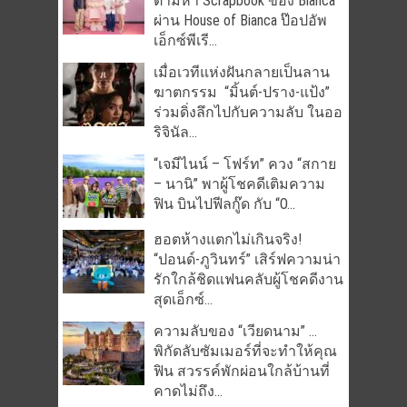
ตามหา Scrapbook ของ Bianca
ผ่าน House of Bianca ป๊อปอัพ
เอ็กซ์พีเรี...
เมื่อเวทีแห่งฝันกลายเป็นลาน
ฆาตกรรม “มิ้นต์-ปราง-แป้ง”
ร่วมดิ่งลึกไปกับความลับ ในออ
ริจินัล...
“เจมีไนน์ – โฟร์ท” ควง “สกาย
– นานิ” พาผู้โชคดีเติมความ
ฟิน บินไปฟีลกู๊ด กับ “O...
ฮอตห้างแตกไม่เกินจริง!
“ปอนด์-ภูวินทร์” เสิร์ฟความน่า
รักใกล้ชิดแฟนคลับผู้โชคดีงาน
สุดเอ็กซ์...
ความลับของ “เวียดนาม” …
พิกัดลับซัมเมอร์ที่จะทำให้คุณ
ฟิน สวรรค์พักผ่อนใกล้บ้านที่
คาดไม่ถึง...