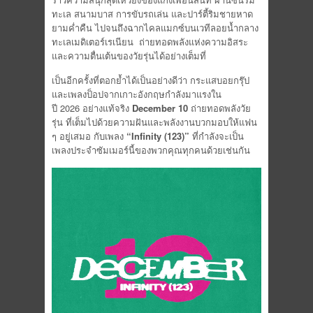
ทะเล สนามบาส การขับรถเล่น และปาร์ตี้ริมชายหาด
ยามค่ำคืน ไปจนถึงฉากไคลแมกซ์บนเวทีลอยน้ำกลาง
ทะเลเมดิเตอร์เรเนียน ถ่ายทอดพลังแห่งความอิสระ
และความตื่นเต้นของวัยรุ่นได้อย่างเต็มที่
เป็นอีกครั้งที่ตอกย้ำได้เป็นอย่างดีว่า กระแสบอยกรุ๊ป
และเพลงป็อปจากเกาะอังกฤษกำลังมาแรงใน
ปี 2026 อย่างแท้จริง
December 10
ถ่ายทอดพลังวัย
รุ่น ที่เต็มไปด้วยความฝันและพลังงานบวกมอบให้แฟน
ๆ อยู่เสมอ กับเพลง
“Infinity (123)”
ที่กำลังจะเป็น
เพลงประจำซัมเมอร์นี้ของพวกคุณทุกคนด้วยเช่นกัน