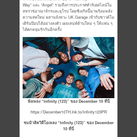
Way” และ “Angel” รวมถึงการประกาศทัวร์เฮดไลน์ใน
สหราชอาณาจักรและยุโรป โดยซิงเกิลนี้มาพร้อมพลัง
ความสดใหม่ ผสานจังหวะ UK Garage เข้ากับซาวด์โม
เดิร์นป๊อปได้อย่างลงตัว เผยเสน่ห์ด้านใหม่ ๆ ให้แฟน ๆ
ได้ตกหลุมรักกันอีกครั้ง
ฟังเพลง
“Infinity (123)” ของ December 10 ที่นี่
https://December10TH.lnk.to/Infinity123PR
ชมมิวสิควิดีโอเพลง
“Infinity (123)” ของ December
10 ที่นี่