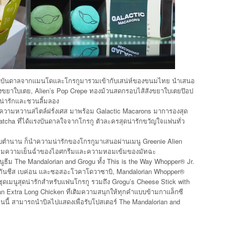
ิบแรงบันดาลจากแมนโดและโกรกูมารวมเข้ากับเสน่ห์ของขนมไทย นำเสนอ
ังขยาใบเตย, Alien’s Pop Crepe ทองม้วนสดกรอบไส้สังขยาใบเตยป๊อป
้งน่ารักและชวนลิ้มลอง
ิร์ฟความหวานสไตล์ฝรั่งเศส มาพร้อม Galactic Macarons มาการองสุด
tcha ที่ได้แรงบันดาลใจจากโกรกู ตัวละครสุดน่ารักขวัญใจแฟนทั่ว
ับตำนาน ก็นำความน่ารักของโกรกูมาเสนอผ่านเมนู Greenie Alien
์ฟพร้อมความเย็นฉ่ำของไอศกรีมและความหอมเข้มของมัทฉะ
ธีม The Mandalorian and Grogu ทั้ง This is the Way Whopper® Jr.
มริกันชีส เบค่อน และซอสอะโวคาโดวาซาบิ, Mandalorian Whopper®
ชุดเมนูสุดน่ารักสำหรับแฟนโกรกู รวมถึง Grogu’s Cheese Stick with
 Extra Long Chicken ที่เติมความสนุกให้ทุกคำแบบข้ามกาแล็กซี
านนี้ สามารถนำบิลไปแสดงเพื่อรับโปสเตอร์ The Mandalorian and