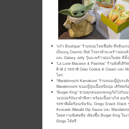
“แก้ว Boutique” ร้านขนมไทยชื่อดัง ที่หย
เป็นเมนู Cosmic Roll โรลงาดำมะพร้าวอ่อนส
และ Galaxy Jelly วุ้นมะพร้าวอ่อนใบเตย ที่ทั
“La Lune Macaron & Pastries” ร้านดังที่เส
คิวต์ 2 รสชาติ Oreo Cookie & Cream และ Ma
โลก
“Warabimochi Kamakura” ร้านขนมญี่ปุ่นระด
Warabimochi ขนมญี่ปุ่นเนื้อหนึบนุ่ม เสิร
“Burger King” ชวนทุกคนออกผจญภัยไปกับเมนู
วอปเปอร์บันงาดำสีเทา พร้อมเนื้อย่างไฟ อเ
รสชาติเผ็ดร้อนเข้มข้น, Grogu Snack Stack 
Avocado Wasabi Dip Sauce และ Mandalorian
โดยความพิเศษคือ เพียงซื้อ Burger King ในง
Grogu ได้ฟรี