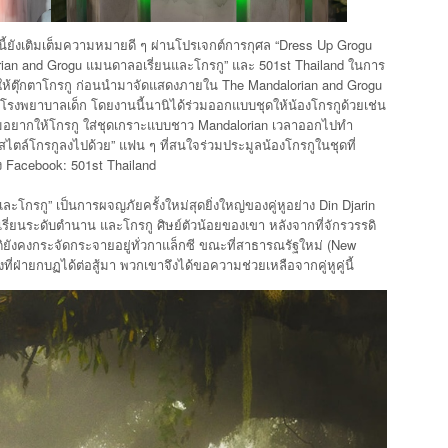
้ยังเติมเต็มความหมายดี ๆ ผ่านโปรเจกต์การกุศล “Dress Up Grogu
lorian and Grogu แมนดาลอเรี่ยนและโกรกู” และ 501st Thailand ในการ
ตุ๊กตาโกรกู ก่อนนำมาจัดแสดงภายใน The Mandalorian and Grogu
ิโรงพยาบาลเด็ก โดยงานนี้นานิได้ร่วมออกแบบชุดให้น้องโกรกูด้วยเช่น
ผมอยากให้โกรกู ใส่ชุดเกราะแบบชาว Mandalorian เวลาออกไปทำ
กสไตล์โกรกูลงไปด้วย” แฟน ๆ ที่สนใจร่วมประมูลน้องโกรกูในชุดที่
Facebook: 501st Thailand
ละโกรกู” เป็นการผจญภัยครั้งใหม่สุดยิ่งใหญ่ของคู่หูอย่าง Din Djarin
ี่ยนระดับตำนาน และโกรกู ศิษย์ตัวน้อยของเขา หลังจากที่จักรวรรดิ
ดิยังคงกระจัดกระจายอยู่ทั่วกาแล็กซี ขณะที่สาธารณรัฐใหม่ (New
ิ่งที่ฝ่ายกบฏได้ต่อสู้มา พวกเขาจึงได้ขอความช่วยเหลือจากคู่หูคู่นี้