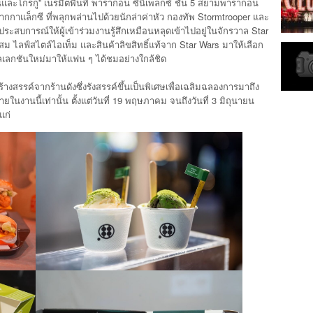
และโกรกู” เนรมิตพื้นที่ พารากอน ซีนีเพล็กซ์ ชั้น 5 สยามพารากอน
กกาแล็กซี ที่พลุกพล่านไปด้วยนักล่าค่าหัว กองทัพ Stormtrooper และ
ะสบการณ์ให้ผู้เข้าร่วมงานรู้สึกเหมือนหลุดเข้าไปอยู่ในจักรวาล Star
 ไลฟ์สไตล์ไอเท็ม และสินค้าลิขสิทธิ์แท้จาก Star Wars มาให้เลือก
ลเลกชันใหม่มาให้แฟน ๆ ได้ชมอย่างใกล้ชิด
งสรรค์จากร้านดังซึ่งรังสรรค์ขึ้นเป็นพิเศษเพื่อเฉลิมฉลองการมาถึง
งานนี้เท่านั้น ตั้งแต่วันที่ 19 พฤษภาคม จนถึงวันที่ 3 มิถุนายน
แก่