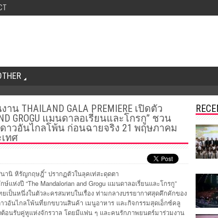
CT
OTHER
่ในงาน THAILAND GALA PREMIERE เปิดตัว
RECE
ND GROGU แมนดาลอเรี่ยนและโกรกู” ชวน
ดาวอันไกลโพ้น ก่อนฉายจริง 21 พฤษภาคม
ะเทศ
นานิ หิรัญกฤษฎิ์” ปรากฏตัวในลุคเท่สะดุดตา
กษ์แห่งปี “The Mandalorian and Grogu แมนดาลอเรี่ยนและโกรกู”
ทยเป็นหนึ่งในตัวละครสมทบในเรื่อง ท่ามกลางบรรยากาศสุดคึกคักของ
วอันไกลโพ้นที่ยกขบวนสินค้า เมนูอาหาร และกิจกรรมสุดเอ็กซ์คลู
ลองต้อนรับคู่หูแห่งจักรวาล โดยมีแฟน ๆ และคนรักภาพยนตร์มาร่วมงาน