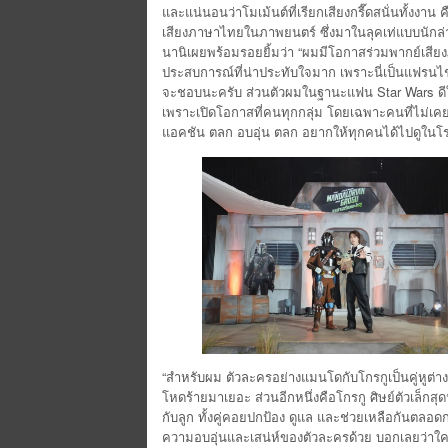
และแน่นอนว่าโมเม้นต์ที่เรียกเสียงกรี๊ดสนั่นทั้งงาน
เสียงภาษาไทยในภาพยนตร์ ซึ่งมาในลุคเท่แบบนักล่า
นานิเผยพร้อมรอยยิ้มว่า “ผมมีโอกาสร่วมพากย์เสียงภ
ประสบการณ์ที่น่าประทับใจมาก เพราะนี่เป็นแฟรนไชส์ร
จะชอบนะครับ ส่วนตัวผมในฐานะแฟน Star Wars ดีใจ
เพราะเปิดโอกาสที่คนทุกกลุ่ม โดยเฉพาะคนที่ไม่เคยด
แอคชัน ตลก อบอุ่น ตลก อยากให้ทุกคนได้ไปดูในโ
“สำหรับผม ตัวละครอย่างแมนโดกับโกรกูเป็นคู่หูต่างขั
โหดร้ายมาเยอะ ส่วนอีกหนึ่งคือโกรกู ศิษย์ตัวเล็กสุดน่
กับลูก ทั้งคู่คอยปกป้อง ดูแล และช่วยเหลือกันตลอดกา
ความอบอุ่นและเสน่ห์ของตัวละครด้วย บอกเลยว่าใครที่