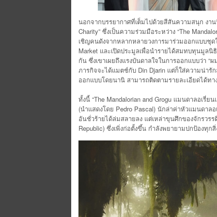
นอกจากบรรยากาศที่เต็มไปด้วยสีสันความสนุก งานนี
Charity” ซึ่งเป็นความร่วมมือระหว่าง “The Manda
เชิญคนดังจากหลากหลายวงการมาร่วมออกแบบชุดให้
Market และเปิดประมูลเพื่อนำรายได้สมทบทุนมูลนิธ
กัน ซึ่งเขาเผยถึงแรงบันดาลใจในการออกแบบว่า “
ภารกิจจะได้แมตช์กับ Din Djarin แต่ก็ใส่ความน่ารั
ออกแบบโดยนานิ สามารถติดตามรายละเอียดได้ทาง 
ทั้งนี้ “The Mandalorian and Grogu แมนดาลอเรี่ยนแ
(นำแสดงโดย Pedro Pascal) นักล่าค่าหัวแมนดาลอเร
อันชั่วร้ายได้ล่มสลายลง แต่เหล่าขุนศึกของจักรวรร
Republic) ซึ่งเพิ่งก่อตั้งขึ้น กำลังพยายามปกป้องทุกส