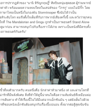
 คือการปรากฏตัวของ “นานิ หิรัญกฤษฎิ์” ศิลปินหนุ่มสุดฮอต ผู้ร่วมพากย์
ค่าหัว พร้อมเผยความหลงใหลในเสน่ห์ของ “โกรกู” แบบไม่มีกั๊ก โดย
าษาไทยเป็นหนึ่งในกองพัน Stormtrooper ซึ่งนับได้ว่าเป็น
ะดับโลก ผมจึงตั้งใจเต็มที่กับการพากย์เสียงครั้งนี้ และหวังว่าทุกคน
ที่ The Mandalorian and Grogu ถูกทำเป็นภาพยนตร์ Stand Alone
ูมาก่อน สามารถสนุกไปกับเรื่องราวได้ง่าย เพราะเป็นหนังที่มีครบทั้ง
รงภาพยนตร์กันครับ”
้วที่ลงตัวมากครับ คนหนึ่งคือ นักล่าค่าหัวมาดนิ่ง เท่ และผ่านโลกที่
ารักที่มีพลังพิเศษ สิ่งที่ทำให้คู่นี้น่าสนใจคือความสัมพันธ์ที่เหมือนพ่อ
รเดินทาง ทำให้เรื่องนี้ไม่ได้มีแค่ฉากแอ็กชันมัน ๆ แต่ยังเต็มไปด้วย
ชอบหนังแอ็กชันต้องสนุกกับเรื่องนี้แน่นอน ทั้งฉากต่อสู้สุดเข้มข้น