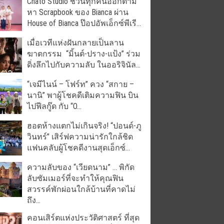
Chato Studio ชวนทุกคนออกตาม
หา Scrapbook ของ Bianca ผ่าน
House of Bianca ป๊อปอัพเอ็กซ์พีเรี...
เมื่อเวทีแห่งฝันกลายเป็นลาน
ฆาตกรรม “มิ้นต์-ปราง-แป้ง” ร่วม
ดิ่งลึกไปกับความลับ ในออริจินัล...
“เจมีไนน์ – โฟร์ท” ควง “สกาย –
นานิ” พาผู้โชคดีเติมความฟิน บิน
ไปฟีลกู๊ด กับ “O...
ฮอตห้างแตกไม่เกินจริง! “ปอนด์-ภู
วินทร์” เสิร์ฟความน่ารักใกล้ชิด
แฟนคลับผู้โชคดีงานสุดเอ็กซ์...
ความลับของ “เวียดนาม” … พิกัด
ลับซัมเมอร์ที่จะทำให้คุณฟิน
สวรรค์พักผ่อนใกล้บ้านที่คาดไม่
ถึง...
คอนเสิร์ตแห่งประวัติศาสตร์ ที่สุด