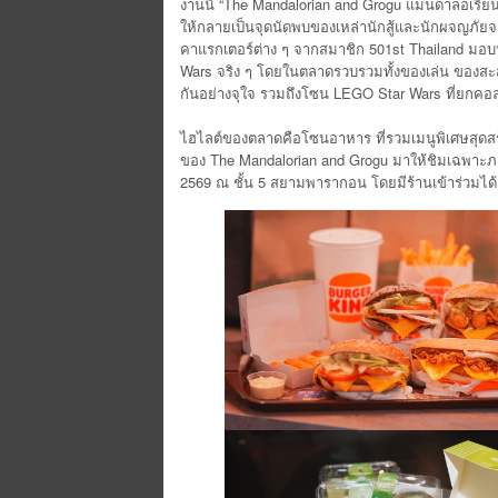
งานนี้ “The Mandalorian and Grogu แมนดาลอเรี่ยน
ให้กลายเป็นจุดนัดพบของเหล่านักสู้และนักผจญภัยจา
คาแรกเตอร์ต่าง ๆ จากสมาชิก 501st Thailand มอบปร
Wars จริง ๆ โดยในตลาดรวบรวมทั้งของเล่น ของสะสม
กันอย่างจุใจ รวมถึงโซน LEGO Star Wars ที่ยกคอ
ไฮไลต์ของตลาดคือโซนอาหาร ที่รวมเมนูพิเศษสุดสร้า
ของ The Mandalorian and Grogu มาให้ชิมเฉพาะภายใน
2569 ณ ชั้น 5 สยามพารากอน โดยมีร้านเข้าร่วมได้