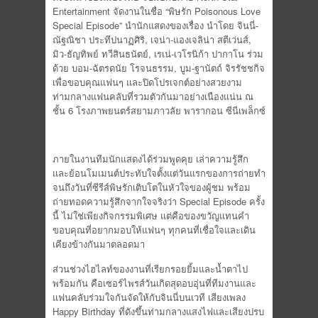
Entertainment จัดงานในชื่อ “พิษรัก Poisonous Love
Special Episode” นำนักแสดงของเรื่อง นำโดย จินนี่-
ณัฐณิชา ประทีปนาฏศิริ, เจน่า-แองเจลิน่า สตีเว่นส์,
มิว-ธัญทิพย์ ทวีสินธนัตย์, เรเน่-เวโรนิก้า ปากาโน ร่วม
ด้วย บอม-ฉัตรดนัย โรจนธรรม, บูม-ฐานัตถ์ จิรรัชชกิจ
เพื่อขอบคุณแฟนๆ และปิดโปรเจกต์อย่างสวยงาม
ท่ามกลางแฟนคลับที่รวมตัวกันมาอย่างเนืองแน่น ณ
ชั้น 6 โรงภาพยนตร์สยามภาวลัย พารากอน ซีนีเพล็กซ์
ภายในงานทีมนักแสดงได้ร่วมพูดคุย เล่าความรู้สึก
และย้อนโมเมนต์ประทับใจตั้งแต่วันแรกของการถ่ายทำ
จนถึงวันที่ซีรีส์พิษรักเติบโตในหัวใจของผู้ชม พร้อม
ถ่ายทอดความรู้สึกจากใจจริงว่า Special Episode ครั้ง
นี้ ไม่ใช่เพียงกิจกรรมพิเศษ แต่คือของขวัญแทนคำ
ขอบคุณที่อยากมอบให้แฟนๆ ทุกคนที่เชื่อใจและเดิน
เคียงข้างกันมาตลอดมา
ส่วนช่วงไฮไลท์ของงานที่เรียกรอยยิ้มและน้ำตาไป
พร้อมกัน คือเซอร์ไพรส์วันเกิดสุดอบอุ่นที่ทีมงานและ
แฟนคลับร่วมใจกันจัดให้กับจินนี่บนเวที เสียงเพลง
Happy Birthday ที่ดังขึ้นท่ามกลางแสงไฟและเสียงปรบ