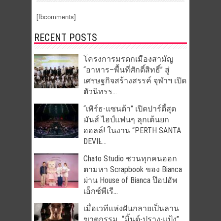
[fbcomments]
RECENT POSTS
โครงการมรดกเมืองสามัญ
“อาหาร–พื้นที่ศักดิ์สิทธิ์” สู่
เศรษฐกิจสร้างสรรค์ จุฬาฯ เปิด
ตัวนิทรร...
“เพิร์ธ-แซนต้า” เปิดปาร์ตี้สุด
มันส์ ไฮป์แฟนๆ ลุกเต้นยก
ฮอลล์! ในงาน “PERTH SANTA
DEVIL̵...
Chato Studio ชวนทุกคนออก
ตามหา Scrapbook ของ Bianca
ผ่าน House of Bianca ป๊อปอัพ
เอ็กซ์พีเรี...
เมื่อเวทีแห่งฝันกลายเป็นลาน
ฆาตกรรม “มิ้นต์-ปราง-แป้ง”