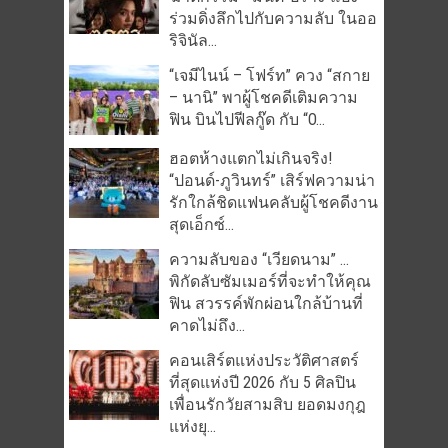
ร่วมดิ่งลึกไปกับความลับ ในออ
ริจินัล...
“เจมีไนน์ – โฟร์ท” ควง “สกาย
– นานิ” พาผู้โชคดีเติมความ
ฟิน บินไปฟีลกู๊ด กับ “O...
ฮอตห้างแตกไม่เกินจริง!
“ปอนด์-ภูวินทร์” เสิร์ฟความน่า
รักใกล้ชิดแฟนคลับผู้โชคดีงาน
สุดเอ็กซ์...
ความลับของ “เวียดนาม” …
พิกัดลับซัมเมอร์ที่จะทำให้คุณ
ฟิน สวรรค์พักผ่อนใกล้บ้านที่
คาดไม่ถึง...
คอนเสิร์ตแห่งประวัติศาสตร์
ที่สุดแห่งปี 2026 กับ 5 ศิลปิน
เพื่อนรักวัยสามสิบ ยอดมงกุฎ
แห่งยุ...