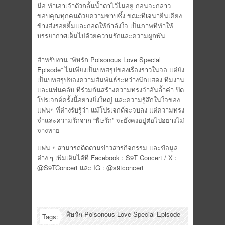
มือ ทำเอาเจ้าตัวกลั้นน้ำตาไว้ไม่อยู่ ก่อนจะกล่าว
ขอบคุณทุกคนด้วยความซาบซึ้ง ขณะที่เจน่ายืนเคียง
ข้างส่งรอยยิ้มและกอดให้กำลังใจ เป็นภาพที่ทำให้
บรรยากาศเต็มไปด้วยความรักและความผูกพัน
สำหรับงาน “พิษรัก Poisonous Love Special
Episode” ไม่เพียงเป็นบทสรุปของเรื่องราวในจอ แต่ยัง
เป็นบทสรุปของความสัมพันธ์ระหว่างนักแสดง ทีมงาน
และแฟนคลับ ที่ร่วมกันสร้างความทรงจำอันล้ำค่า ปิด
โปรเจกต์ครั้งนี้อย่างยิ่งใหญ่ และความรู้สึกในใจของ
แฟนๆ ที่ต่างรับรู้ว่า แม้โปรเจกต์จะจบลง แต่ความทรง
จำและความรักจาก “พิษรัก” จะยังคงอยู่ต่อไปอย่างไม่
จางหาย
แฟน ๆ สามารถติดตามข่าวสารกิจกรรม และข้อมูล
ต่าง ๆ เพิ่มเติมได้ที่ Facebook : S9T Concert / X :
@S9TConcert และ IG : @s9tconcert
พิษรัก Poisonous Love Special Episode
Tags: