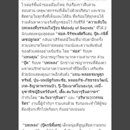
ไวเดอร์ชั้นนำของเมืองไทย กับเรื่องราวสืบสวน
สอบสวน เหตุฆาตกรรมที่เต็มไปด้วยปริศนา และชวน
ติดตามในทุกสิ่งที่เห็นและได้ยิน ที่พร้อมให้ทุกคนได้
ร่วมค้นหาความจริงที่ถูกซ่อนไว้ กับซีรีส์
“
ความลับใน
บทเพลงที่บรรเลงไม่รู้จบ
Melody of Secrets”
ที่ได้ 2
นักแสดงหนุ่มสุดฮอต
“
ฟอส
–
จิรัชพงศ์
ศรีแสง
,
บุ๊ค
–
กษิดิ์
เดช
ปลูกผล
”
กลับมาเสิร์ฟเคมีใหม่ที่น่าจับตาอีกครั้ง
สวมบทบาทใหม่ถ่ายทอดอารมณ์และความสัมพันธ์
ของตัวแสดงอย่างเข้มข้น โดย
“
ฟอส
”
รับบท
“
แทนคุณ
”
นักอาชญาวิทยามากความสามารถ ส่วน
“
บุ๊ค
”
รับบท
“
บทเพลง
”
นักข่าวอาชญากรรมที่ต้องตา
มหาคนรักท่ามกลางความทรงจำที่บิดเบี้ยว เสริมทัพ
ด้วยนักแสดงคุณภาพอีกคับคั่ง
“
แจน
–
พลอยชมพู
ศุภ
ทรัพย์
,
บุ๋น
–
นพณัฐ
กันทะชัย
,
พลอยภัช
–
ภัชธร
ธนวัฒน์
,
เกด
–
ธิญาดา
พรรณบัว
,
ปุ๊
–
ปิยะมาศ
โมนยะกุล
,
เจมี่
–
จุฑาพิชญ์
อินทร์จันทร์
,
เติ้ล
–
ตะวัน
จารุจินดา
ฯลฯ
”
กำกับโดย
“
ตะวัน
จารุจินดา
”
และ
“
อริษา
แวววรรณ
จิตร
”
งานนี้ผู้กำกับฯ ร่วมเล่นด้วย รับรองจะทำให้ผู้ชม
ต้องลุ้นระทึกไปพร้อมๆ กันอย่างแน่นอน
“
บทเพลง
”
(
บุ๊ค
กษิดิ์เดช
)
เด็กหนุ่มที่สูญเสียความทรง