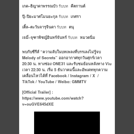
เกด
–
ธิญาดา
พรรณบัว
รับบท
คีตกานต์
ปุ๊
–
ปิยะมาศ
โมนยะกุล
รับบท
เกศรา
เติ้ล
–
ตะวัน
จารุจินดา
รับบท
ตนุ
เจมี่
–
จุฑาพิชญ์
อินทร์จันทร์
รับบท
หมวดนิ่ม
พบกับซีรีส์
“
ความลับในบทเพลงที่บรรเลงไม่รู้จบ
Melody of Secrets”
ออกอากาศทุกวันศุกร์
เวลา
20:30
น
.
ทางช่อง
ONE31
และรับชมย้อนหลังทาง
Viu
เวลา
22:30
น
.
เริ่ม
5
ธันวาคมนี้
และอัพเดททุกความ
เคลื่อนไหวได้ที่
Facebook / Instagram / X /
TikTok / YouTube / Weibo: GMMTV
[Official Trailer] :
https://www.youtube.com/watch?
v=ouGVE645dXE