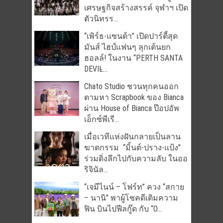
เศรษฐกิจสร้างสรรค์ จุฬาฯ เปิด
ตัวนิทรร...
“เพิร์ธ-แซนต้า” เปิดปาร์ตี้สุด
มันส์ ไฮป์แฟนๆ ลุกเต้นยก
ฮอลล์! ในงาน “PERTH SANTA
DEVIL̵...
Chato Studio ชวนทุกคนออก
ตามหา Scrapbook ของ Bianca
ผ่าน House of Bianca ป๊อปอัพ
เอ็กซ์พีเรี...
เมื่อเวทีแห่งฝันกลายเป็นลาน
ฆาตกรรม “มิ้นต์-ปราง-แป้ง”
ร่วมดิ่งลึกไปกับความลับ ในออ
ริจินัล...
“เจมีไนน์ – โฟร์ท” ควง “สกาย
– นานิ” พาผู้โชคดีเติมความ
ฟิน บินไปฟีลกู๊ด กับ “O...