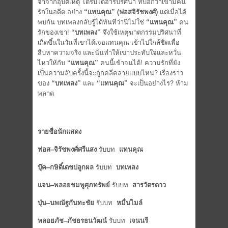
จำจากอุบัติเหตุ ได้รับไดอารี่ปริศนา ที่บอกว่าเขามีคน
รักในอดีต อย่าง
“
แทนคุณ
” (
ฟอส
จิรัชพงศ์
)
แต่เมื่อได้
พบกัน บทเพลงกลับรู้ได้ทันทีว่านี่ไม่ใช่
“
แทนคุณ
”
คน
รักของเขา!
“
บทเพลง
”
จึงใช้เหตุฆาตกรรมปริศนาที่
เกิดขึ้นในวันที่เขาได้เจอแทนคุณ เข้าไปใกล้ชิดเพื่อ
สืบหาความจริง และนั่นทำให้เขาประทับใจและหวั่น
ไหวให้กับ
“
แทนคุณ
”
คนนี้เข้าจนได้! ความรักที่ยัง
เป็นความลับครั้งนี้จะถูกคลี่คลายแบบไหน? เรื่องราว
ของ
“
บทเพลง
”
และ
“
แทนคุณ
”
จะเป็นอย่างไร? ห้าม
พลาด
รายชื่อนักแสดง
ฟอส
–
จิรัชพงศ์
ศรีแสง
รับบท
แทนคุณ
บุ๊ค
–
กษิดิ์เดช
ปลูกผล
รับบท
บทเพลง
แจน
–
พลอยชมพู
ศุภทรัพย์
รับบท
สารวัตรดาว
บุ๋น
–
นพณัฐ
กันทะชัย
รับบท
หมื่นไมล์
พลอยภัช
–
ภัชธร
ธนวัฒน์
รับบท
เจนนรี