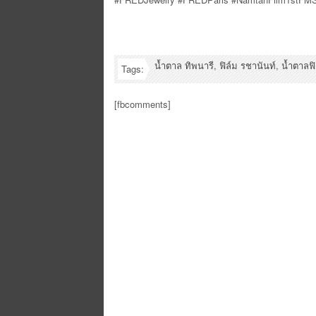
น้ำตาล ทิพนารี
,
ฟิล์ม รชานันท์
,
น้ำตาลฟิ
Tags:
[fbcomments]