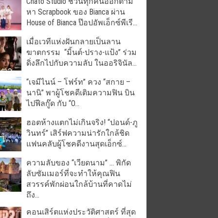
Chato Studio ชวนทุกคนออกตาม
หา Scrapbook ของ Bianca ผ่าน
House of Bianca ป๊อปอัพเอ็กซ์พีเรี...
เมื่อเวทีแห่งฝันกลายเป็นลาน
ฆาตกรรม “มิ้นต์-ปราง-แป้ง” ร่วม
ดิ่งลึกไปกับความลับ ในออริจินัล...
“เจมีไนน์ – โฟร์ท” ควง “สกาย –
นานิ” พาผู้โชคดีเติมความฟิน บิน
ไปฟีลกู๊ด กับ “O...
ฮอตห้างแตกไม่เกินจริง! “ปอนด์-ภู
วินทร์” เสิร์ฟความน่ารักใกล้ชิด
แฟนคลับผู้โชคดีงานสุดเอ็กซ์...
ความลับของ “เวียดนาม” … พิกัด
ลับซัมเมอร์ที่จะทำให้คุณฟิน
สวรรค์พักผ่อนใกล้บ้านที่คาดไม่
ถึง...
คอนเสิร์ตแห่งประวัติศาสตร์ ที่สุด